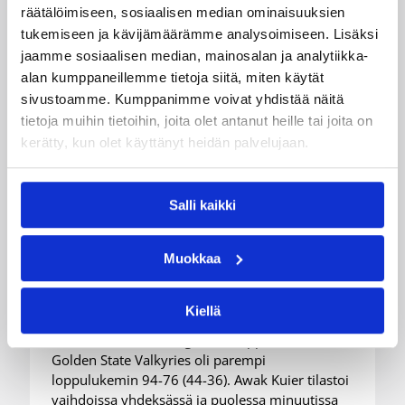
räätälöimiseen, sosiaalisen median ominaisuuksien
tukemiseen ja kävijämäärämme analysoimiseen. Lisäksi
jaamme sosiaalisen median, mainosalan ja analytiikka-
alan kumppaneillemme tietoja siitä, miten käytät
sivustoamme. Kumppanimme voivat yhdistää näitä
tietoja muihin tietoihin, joita olet antanut heille tai joita on
kerätty, kun olet käyttänyt heidän palvelujaan.
08.08.2026 08:54
Suomalaiset ulkomailla
Salli kaikki
Wingsille tappio Valkyriesia
vastaan – Kuier neljä pistettä
Muokkaa
ja kaksi torjuntaa
Kiellä
WNBA:ssa Dallas Wings kärsi tappion, kun
Golden State Valkyries oli parempi
loppulukemin 94-76 (44-36). Awak Kuier tilastoi
vaihdoissa yhdeksässä ja puolessa minuutissa