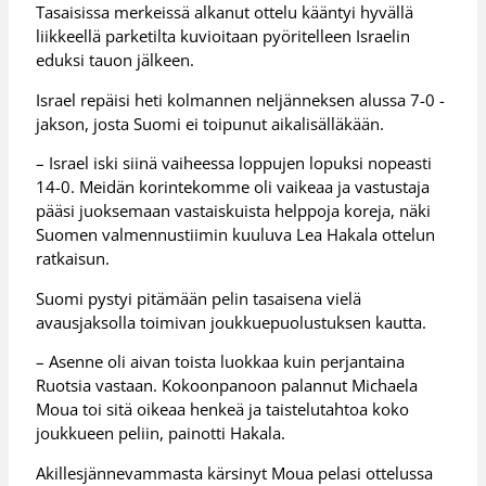
Tasaisissa merkeissä alkanut ottelu kääntyi hyvällä
liikkeellä parketilta kuvioitaan pyöritelleen Israelin
eduksi tauon jälkeen.
Israel repäisi heti kolmannen neljänneksen alussa 7-0 -
jakson, josta Suomi ei toipunut aikalisälläkään.
– Israel iski siinä vaiheessa loppujen lopuksi nopeasti
14-0. Meidän korintekomme oli vaikeaa ja vastustaja
pääsi juoksemaan vastaiskuista helppoja koreja, näki
Suomen valmennustiimin kuuluva Lea Hakala ottelun
ratkaisun.
Suomi pystyi pitämään pelin tasaisena vielä
avausjaksolla toimivan joukkuepuolustuksen kautta.
– Asenne oli aivan toista luokkaa kuin perjantaina
Ruotsia vastaan. Kokoonpanoon palannut Michaela
Moua toi sitä oikeaa henkeä ja taistelutahtoa koko
joukkueen peliin, painotti Hakala.
Akillesjännevammasta kärsinyt Moua pelasi ottelussa