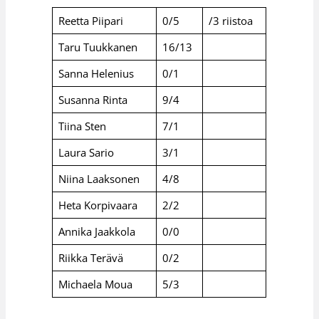
Reetta Piipari
0/5
/3 riistoa
Taru Tuukkanen
16/13
Sanna Helenius
0/1
Susanna Rinta
9/4
Tiina Sten
7/1
Laura Sario
3/1
Niina Laaksonen
4/8
Heta Korpivaara
2/2
Annika Jaakkola
0/0
Riikka Terävä
0/2
Michaela Moua
5/3