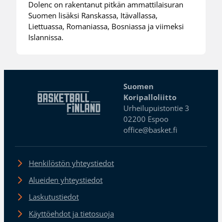
Dolenc on rakentanut pitkän ammattilaisuran
Suomen lisäksi Ranskassa, Itävallassa,
Liettuassa, Romaniassa, Bosniassa ja viimeksi
Islannissa.
Suomen
Koripalloliitto
Urheilupuistontie 3
02200 Espoo
office@basket.fi
Henkilöstön yhteystiedot
Alueiden yhteystiedot
Laskutustiedot
Käyttöehdot ja tietosuoja