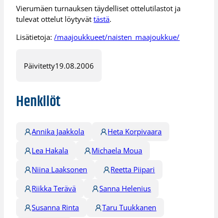
Vierumäen turnauksen täydelliset ottelutilastot ja
tulevat ottelut löytyvät
tästä
.
Lisätietoja:
/maajoukkueet/naisten_maajoukkue/
Päivitetty
19.08.2006
Henkilöt
Annika Jaakkola
Heta Korpivaara
Lea Hakala
Michaela Moua
Niina Laaksonen
Reetta Piipari
Riikka Terävä
Sanna Helenius
Susanna Rinta
Taru Tuukkanen