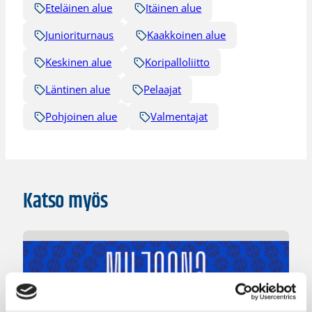
Eteläinen alue
Itäinen alue
Junioriturnaus
Kaakkoinen alue
Keskinen alue
Koripalloliitto
Läntinen alue
Pelaajat
Pohjoinen alue
Valmentajat
Katso myös