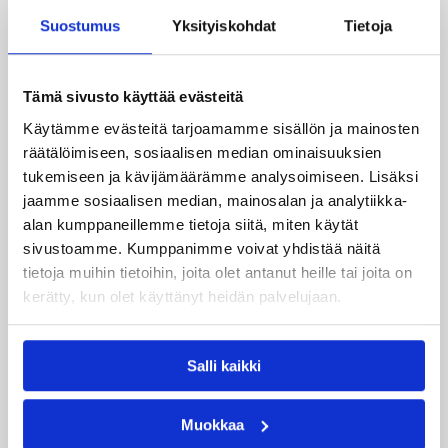
Suostumus
Yksityiskohdat
Tietoja
Tämä sivusto käyttää evästeitä
04.08.2026 12:00
Koripalloliitto
Käytämme evästeitä tarjoamamme sisällön ja mainosten
Miljoona koria! -haaste alkaa
räätälöimiseen, sosiaalisen median ominaisuuksien
17.8.
tukemiseen ja kävijämäärämme analysoimiseen. Lisäksi
jaamme sosiaalisen median, mainosalan ja analytiikka-
alan kumppaneillemme tietoja siitä, miten käytät
Haaste tarjoaa seuroille valmiin konseptin
sivustoamme. Kumppanimme voivat yhdistää näitä
innostaa mukaan uusia pelaajia ja syventää
tietoja muihin tietoihin, joita olet antanut heille tai joita on
yhteistyötä koulujen kanssa.
kerätty, kun olet käyttänyt heidän palvelujaan.
Salli kaikki
Muokkaa