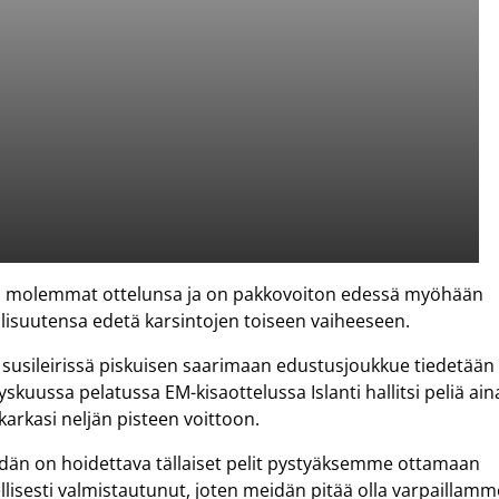
sa molemmat ottelunsa ja on pakkovoiton edessä myöhään
llisuutensa edetä karsintojen toiseen vaiheeseen.
t, susileirissä piskuisen saarimaan edustusjoukkue tiedetään
yyskuussa pelatussa EM-kisaottelussa Islanti hallitsi peliä ain
arkasi neljän pisteen voittoon.
eidän on hoidettava tällaiset pelit pystyäksemme ottamaan
llisesti valmistautunut, joten meidän pitää olla varpaillamm