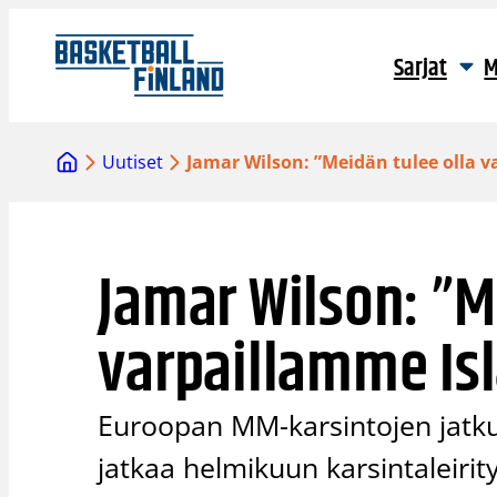
Siirry
sisältöön
Sarjat
M
Uutiset
Jamar Wilson: ”Meidän tulee olla v
Jamar Wilson: ”M
varpaillamme Isl
Euroopan MM-karsintojen jatkum
jatkaa helmikuun karsintaleirity