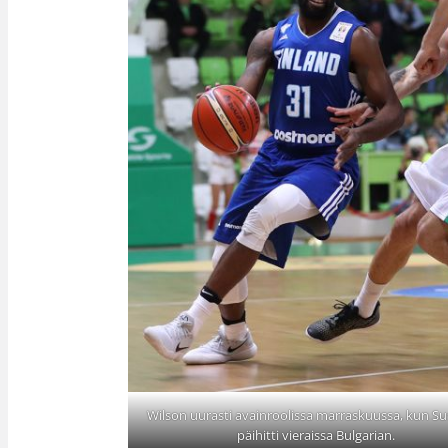
Wilson uurasti avainroolissa marraskuussa, kun Su
päihitti vieraissa Bulgarian.