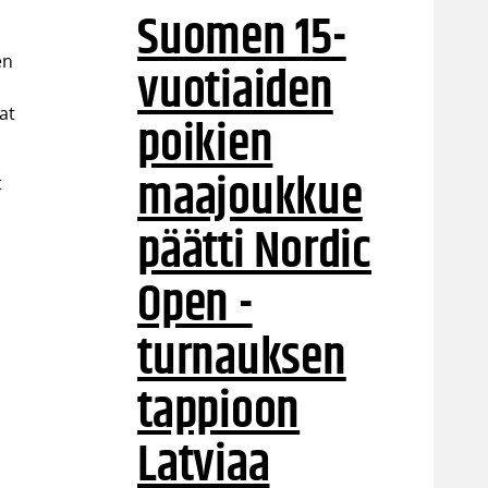
Suomen 15-
en
vuotiaiden
at
poikien
maajoukkue
t
päätti Nordic
Open -
turnauksen
tappioon
Latviaa