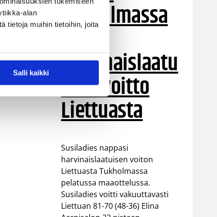
 ominaisuuksien tukemiseen
Tukholmassa
tiikka-alan
ietoja muihin tietoihin, joita
–
harvinaislaatu
Salli kaikki
inen voitto
Liettuasta
Susiladies nappasi
harvinaislaatuisen voiton
Liettuasta Tukholmassa
pelatussa maaottelussa.
Susiladies voitti vakuuttavasti
Liettuan 81-70 (48-36) Elina