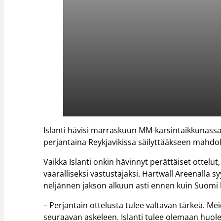
Islanti hävisi marraskuun MM-karsintaikkunas
perjantaina Reykjavikissa säilyttääkseen mahdo
Vaikka Islanti onkin hävinnyt perättäiset ottelu
vaaralliseksi vastustajaksi. Hartwall Areenalla s
neljännen jakson alkuun asti ennen kuin Suomi k
– Perjantain ottelusta tulee valtavan tärkeä. M
seuraavan askeleen. Islanti tulee olemaan huole