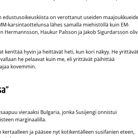
en edustusoikeuskiista on verottanut useiden maajoukkueid
MM-karsintaottelunsa lähes samalla miehistöllä kuin EM-
rtin Hermannsson, Haukur Palsson ja Jakob Sigurdarsson oliv
at kenttää hyvin ja heittävät heti, kun kori näkyy. He yrittävä
allaan he pelaavat kuin me, eli yrittävät päihittää
tajaa kovemmin.
sa”
aapuu vieraaksi Bulgaria, jonka Susijengi onnistui
teen marginaalilla.
kertaalleen ja pääsee nyt kotikentälleen susifanien eteen,