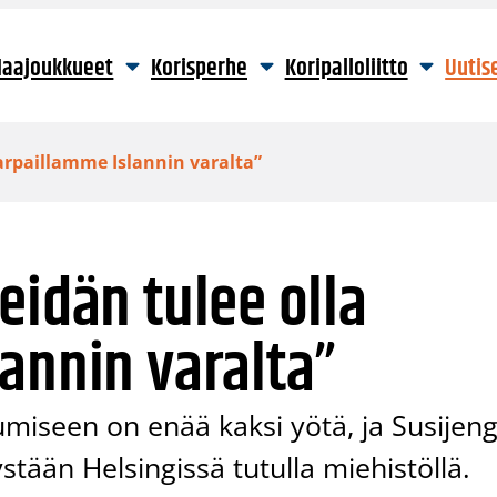
aajoukkueet
Korisperhe
Koripalloliitto
Uutis
arpaillamme Islannin varalta”
eidän tulee olla
annin varalta”
iseen on enää kaksi yötä, ja Susijeng
stään Helsingissä tutulla miehistöllä.