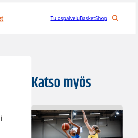
et
Tulospalvelu
BasketShop
Katso myös
i