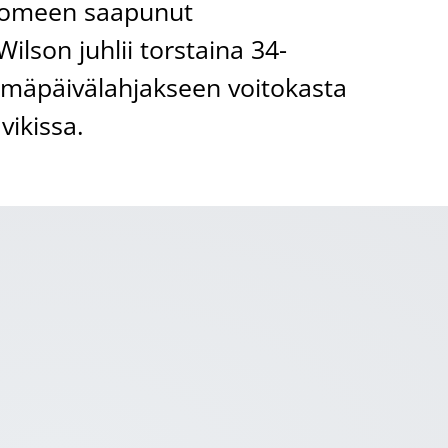
Suomeen saapunut
ilson juhlii torstaina 34-
ymäpäivälahjakseen voitokasta
vikissa.