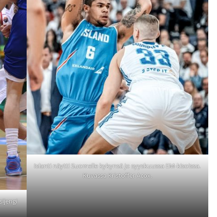
Islanti näytti Suomelle kykynsä jo syyskuussa EM-kisoissa.
Kuvassa Kristoffer Acox.
sijengi