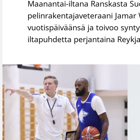
Maanantai-iltana Ranskasta 
pelinrakentajaveteraani Jamar W
vuotispäiväänsä ja toivoo synt
iltapuhdetta perjantaina Reykja