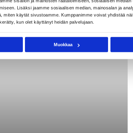
mme sisällön ja mainosten räätälöimiseen, sosiaalisen median
iseen. Lisäksi jaamme sosiaalisen median, mainosalan ja analy
, miten käytät sivustoamme. Kumppanimme voivat yhdistää näitä t
n kerätty, kun olet käyttänyt heidän palvelujaan.
 Helsingin Jäähallissa Bulgarian. Kuvat: Ville Vuorinen / Koripalloliitto
Muokkaa
& FIBA Europe.