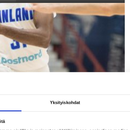
Yksityiskohdat
itä