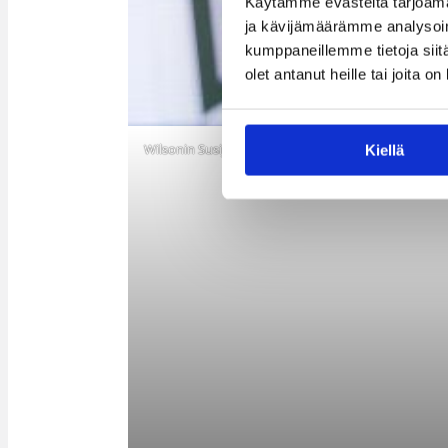
Käytämme evästeitä tarjoama
ja kävijämäärämme analysoim
kumppaneillemme tietoja siitä
olet antanut heille tai joita o
Wilsonin Susijengi kohtaa sunnuntain kotiottelussaan
Kiellä