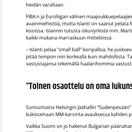
heidän varaltaan.
FIBA:n ja Euroliigan välinen maajoukkuepelaaji
avainmiehistöä, mutta Islanti on saanut pelata 
kisoissa. Islannin tutusta iskunyrkistä mm. Ma
kaikki mukana marraskuun mittelöissä.
– Islanti pelaa ”small ball”-koripalloa; he juoksev
pitää tempon niin korkealla kuin mahdollista. Tav
vastustajansa tekemällä haalarihommia vastus
”Toinen osaottelu on oma lukun
Sunnuntaina Helsingin Jäähallin ”Sudenpesään” s
kukistamaan MM-karsinta-avauksessa kahden pis
Vaikka Suomi on jo hakenut Bulgarian päänahan 