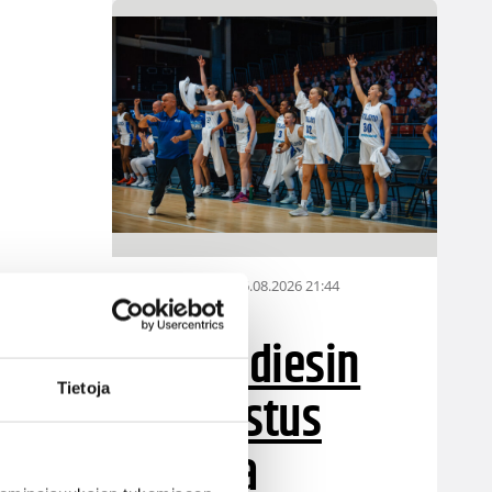
06.08.2026 21:44
Maaottelu
Susiladiesin
Tietoja
puolustus
rautaa