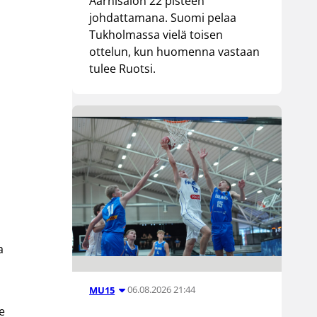
Aarnisalon 22 pisteen
johdattamana. Suomi pelaa
Tukholmassa vielä toisen
ottelun, kun huomenna vastaan
tulee Ruotsi.
a
06.08.2026 21:44
MU15
e