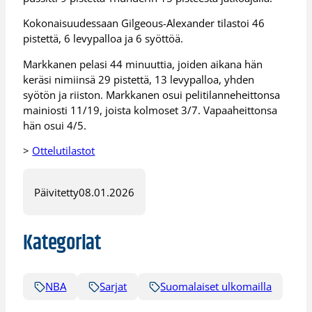
Kokonaisuudessaan Gilgeous-Alexander tilastoi 46
pistettä, 6 levypalloa ja 6 syöttöä.
Markkanen pelasi 44 minuuttia, joiden aikana hän
keräsi nimiinsä 29 pistettä, 13 levypalloa, yhden
syötön ja riiston. Markkanen osui pelitilanneheittonsa
mainiosti 11/19, joista kolmoset 3/7. Vapaaheittonsa
hän osui 4/5.
>
Ottelutilastot
Päivitetty
08.01.2026
Kategoriat
NBA
Sarjat
Suomalaiset ulkomailla