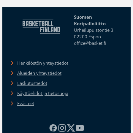
Suomen
Koripalloliitto
Urheilupuistontie 3
02200 Espoo
office@basket.fi
Henkilöstön yhteystiedot
Alueiden yhteystiedot
Laskutustiedot
Käyttöehdot ja tietosuoja
Evästeet