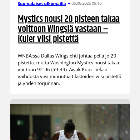
06.08.2026 09:16
Suomalaiset ulkomailla
Mystics nousi 20 pisteen takaa
voittoon Wingsiä vastaan –
Kuier viisi pistettä
WNBA:ssa Dallas Wings ehti johtaa peliä jo 20
pistettä, mutta Washington Mystics nousi takaa
voittoon 92-96 (59-44). Awak Kuier pelasi
vaihdosta viisi minuuttia tilastoiden viisi pistettä
ja yhden torjunnan.