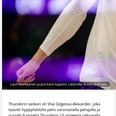
Lauri Markkanen ja Jazz kärsi tappion Lakersille. Kuva: Utah Jazz.
Thunderin sankari oli Shai Gilgeous-Alexander, joka
tasoitti hyppyheitolla pelin varsinaisella peliajalla ja
pussitti 9 pistettä Thunderin 15 pisteestä jatkoajalla.