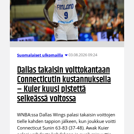
03.08.2026 09:24
Suomalaiset ulkomailla
Dallas takaisin voittokantaan
Connecticutin kustannuksella
– Kuier kuusi pistettä
selkeässä voitossa
WNBA:ssa Dallas Wings palasi takaisin voittojen
tielle kahden tappion jälkeen, kun joukkue voitti
Connecticut Sunin 63-83 (37-48). Awak Kuier