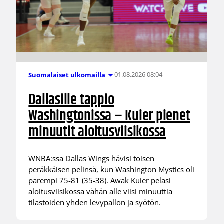
01.08.2026 08:04
Suomalaiset ulkomailla
Dallasille tappio
Washingtonissa – Kuier pienet
minuutit aloitusviisikossa
WNBA:ssa Dallas Wings hävisi toisen
peräkkäisen pelinsä, kun Washington Mystics oli
parempi 75-81 (35-38). Awak Kuier pelasi
aloitusviisikossa vähän alle viisi minuuttia
tilastoiden yhden levypallon ja syötön.