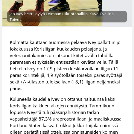
Jeb Ivey heitti löylyä Loimaan Liikuntahallilla. Kuva: Eveliina
Toivola.
Kolmatta kauttaan Suomessa pelaava Ivey palkittiin jo
lokakuussa Korisliigan kuukauden pelaajana, ja
veteraanitakamies on jatkanut kiitettävällä tahdilla
parantaen esityksiään entisestään kevättalvella. Tällä
hetkellä Ivey on 17,9 pisteen keskiarvollaan liigan 11.
paras korintekijä, 4,9 syötöllään toiseksi paras syöttäjä
sekä +/- -tilaston tuloksellaan (+8,1) liigan neljänneksi
paras.
Kuluneella kaudella Ivey on ottanut haltuunsa kaksi
Korisliigan kaikkien aikojen ennätystä. Tammikuun
lopussa Iveystä tuli pääsarjahistorian tarkin
vapaaheittäjä 87,3% uraprosentillaan, ja maaliskuussa
Portland Staten kasvatti rikkoi Jukka Toijalan nimissä
olleen perättäisissä otteluissa onnistuneiden kolmen