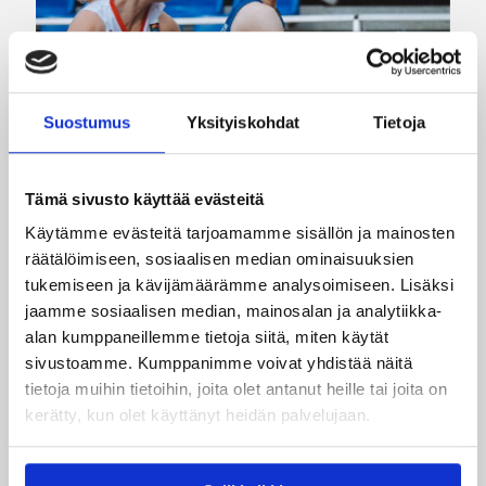
Suostumus
Yksityiskohdat
Tietoja
08.08.2026 22:58
3×3
Tämä sivusto käyttää evästeitä
3×3-maajoukkueet aloittivat
Käytämme evästeitä tarjoamamme sisällön ja mainosten
Nordic Cup -urakkansa
räätälöimiseen, sosiaalisen median ominaisuuksien
Kööpenhaminassa
tukemiseen ja kävijämäärämme analysoimiseen. Lisäksi
jaamme sosiaalisen median, mainosalan ja analytiikka-
alan kumppaneillemme tietoja siitä, miten käytät
Naisten joukkue nappasi avauspäivänä kaksi
sivustoamme. Kumppanimme voivat yhdistää näitä
voittoa neljästä ottelustaan, kun taas miesten
tietoja muihin tietoihin, joita olet antanut heille tai joita on
joukkue haastoi vastustajiaan tiukoissa
kerätty, kun olet käyttänyt heidän palvelujaan.
kamppailuissa, mutta jäi tällä kertaa ilman
voittoja.