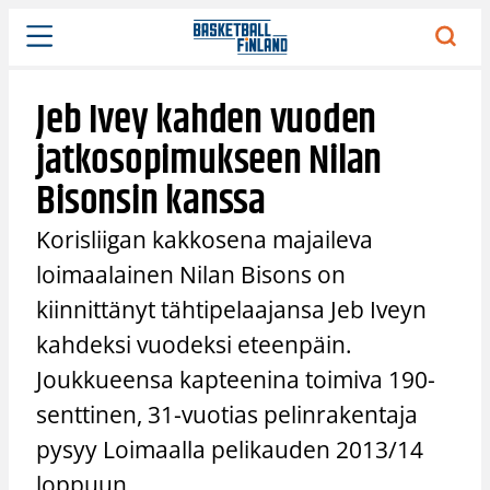
Siirry
sisältöön
Jeb Ivey kahden vuoden
jatkosopimukseen Nilan
Bisonsin kanssa
Korisliigan kakkosena majaileva
loimaalainen Nilan Bisons on
kiinnittänyt tähtipelaajansa Jeb Iveyn
kahdeksi vuodeksi eteenpäin.
Joukkueensa kapteenina toimiva 190-
senttinen, 31-vuotias pelinrakentaja
pysyy Loimaalla pelikauden 2013/14
loppuun.