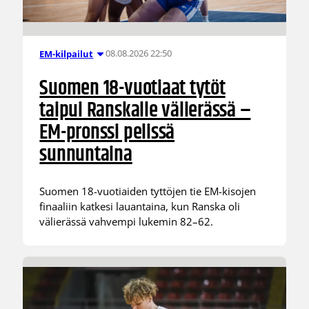
08.08.2026 22:50
EM-kilpailut
Suomen 18-vuotiaat tytöt
taipui Ranskalle välierässä –
EM-pronssi pelissä
sunnuntaina
Suomen 18-vuotiaiden tyttöjen tie EM-kisojen
finaaliin katkesi lauantaina, kun Ranska oli
välierässä vahvempi lukemin 82–62.