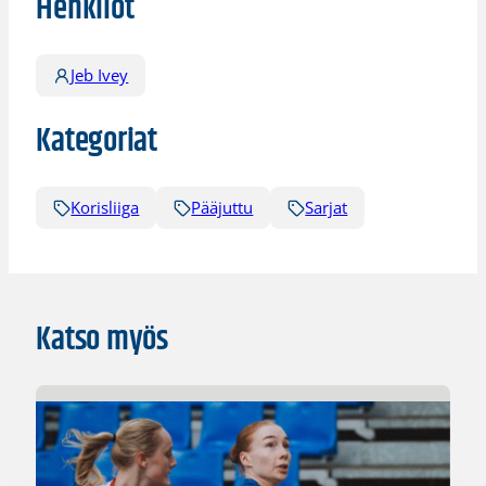
Henkilöt
Jeb Ivey
Kategoriat
Korisliiga
Pääjuttu
Sarjat
Katso myös