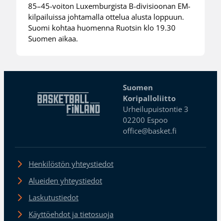
85–45-voiton Luxemburgista B-divisioonan EM-
kilpailuissa johtamalla ottelua alusta loppuun.
Suomi kohtaa huomenna Ruotsin klo 19.30
Suomen aikaa.
Suomen
Koripalloliitto
Urheilupuistontie 3
02200 Espoo
office@basket.fi
Henkilöstön yhteystiedot
Alueiden yhteystiedot
Laskutustiedot
Käyttöehdot ja tietosuoja