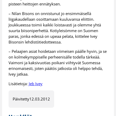
pisteen heittojen ennätyksen.
– Nilan Bisons on onnistunut jo ensimmäisellä
liigakaudellaan osoittamaan kuuluvansa eliittiin.
Joukkueessa toimii kaikki loistavasti ja olemme yhtä
suurta biisoniperhettä. Kotiyleisömme on Suomen
paras, jonka edessä on upeaa pelata, kiittelee Ivey
Bisonsin lehdistötiedotteessa.
– Pelaajien asiat hoidetaan viimeisen päälle hyvin, ja se
on kolmekymppiselle perheenisälle todella tärkeää.
Vaimoni ja kaksivuotias poikani viihtyvät Suomessa
erinomaisesti, joten päätös jatkosta oli helppo tehdä,
Ivey jatkaa.
Lisätietoja:
Jeb Ivey
Päivitetty
12.03.2012