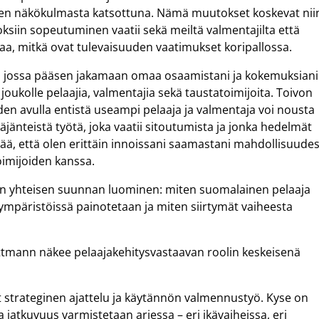
ksen näkökulmasta katsottuna. Nämä muutokset koskevat nii
ksiin sopeutuminen vaatii sekä meiltä valmentajilta että
aa, mitkä ovat tulevaisuuden vaatimukset koripallossa.
, jossa pääsen jakamaan omaa osaamistani ja kokemuksiani
joukolle pelaajia, valmentajia sekä taustatoimijoita. Toivon
oiden avulla entistä useampi pelaaja ja valmentaja voi nousta
äjänteistä työtä, joka vaatii sitoutumista ja jonka hedelmät
ää, että olen erittäin innoissani saamastani mahdollisuude
oimijoiden kanssa.
on yhteisen suunnan luominen: miten suomalainen pelaaja
ri ympäristöissä painotetaan ja miten siirtymät vaiheesta
ettmann näkee pelaajakehitysvastaavan roolin keskeisenä
t strateginen ajattelu ja käytännön valmennustyö. Kyse on
a jatkuvuus varmistetaan arjessa – eri ikävaiheissa, eri