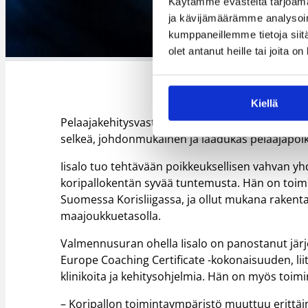
Käytämme evästeitä tarjoama
ja kävijämäärämme analysoim
kumppaneillemme tietoja siitä
olet antanut heille tai joita o
Kiellä
Pelaajakehitysvastaavan rooli on keskeinen osa K
selkeä, johdonmukainen ja laadukas pelaajapol
Iisalo tuo tehtävään poikkeuksellisen vahvan 
koripallokentän syvää tuntemusta. Hän on toim
Suomessa Korisliigassa, ja ollut mukana raken
maajoukkuetasolla.
Valmennusuran ohella Iisalo on panostanut järj
Europe Coaching Certificate -kokonaisuuden, li
klinikoita ja kehitysohjelmia. Hän on myös toim
– Koripallon toimintaympäristö muuttuu erittäi