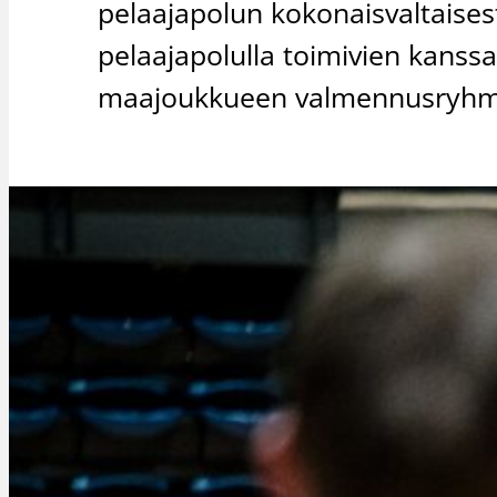
pelaajapolun kokonaisvaltaises
pelaajapolulla toimivien kanss
maajoukkueen valmennusryhm