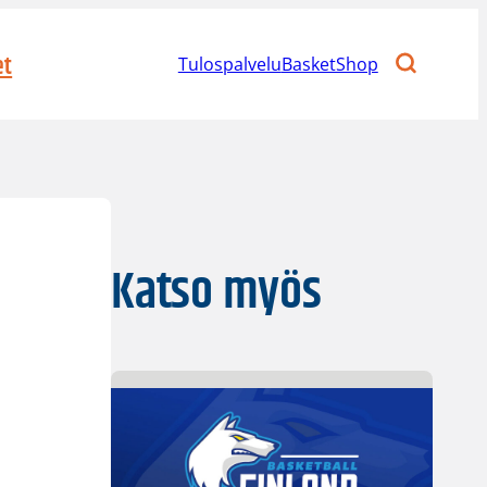
et
Tulospalvelu
BasketShop
Katso myös