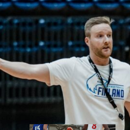
toisessa
ottelussa
Suomen 15-vuotiaiden tyttöjen
maajoukkue jatkoi
voittokulkuaan Lohjalla
pelattavassa Nordic Open -
turnauksessa kaatamalla
Islannin vakuuttavasti 70–47.
Sudenpennut kohtaa huomenna
turnauksen päätösottelussa
Latvian klo 15.