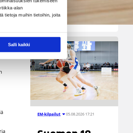
 ominaisuuksien tukemiseen
Luxemburgin, Ruotsin, Norjan
tiikka-alan
sekä Bosnia ja Hertsegovinan
ietoja muihin tietoihin, joita
avana kesäkuun
kanssa.
Salli kaikki
n
iä
05.08.2026 17:21
EM-kilpailut
ria