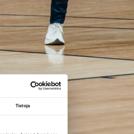
EM-kisoihin –
avausottelu
torstaina
Bulgariaa
vastaan
Suomen 16-vuotiaiden poikien
maajoukkue aloittaa B-
divisioonan EM-kilpailut
Tietoja
torstaina 6.8. Pohjois-
Makedonian Skopjessa.
Sudenpennut pelaa
alkulohkossa Bulgarian,