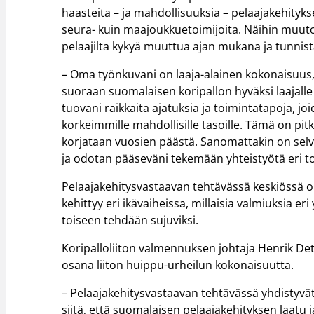
haasteita – ja mahdollisuuksia – pelaajakehity
seura- kuin maajoukkuetoimijoita. Näihin muuto
pelaajilta kykyä muuttua ajan mukana ja tunnist
– Oma työnkuvani on laaja-alainen kokonaisuus
suoraan suomalaisen koripallon hyväksi laajalle 
tuovani raikkaita ajatuksia ja toimintatapoja, j
korkeimmille mahdollisille tasoille. Tämä on pitk
korjataan vuosien päästä. Sanomattakin on selv
ja odotan pääseväni tekemään yhteistyötä eri t
Pelaajakehitysvastaavan tehtävässä keskiössä 
kehittyy eri ikävaiheissa, millaisia valmiuksia e
toiseen tehdään sujuviksi.
Koripalloliiton valmennuksen johtaja Henrik D
osana liiton huippu-urheilun kokonaisuutta.
– Pelaajakehitysvastaavan tehtävässä yhdistyvä
siitä, että suomalaisen pelaajakehityksen laatu j