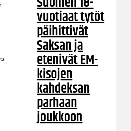
Suomen 18-
n
vuotiaat tytöt
päihittivät
Saksan ja
etenivät EM-
sta
kisojen
kahdeksan
parhaan
joukkoon