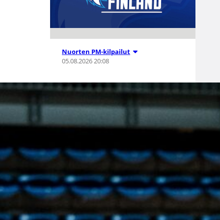
Nuorten PM-kilpailut
05.08.2026 20:08
Suomen 15-
vuotiaat tytöt
voittivat
Islannin
Nordic Open -
turnauksen