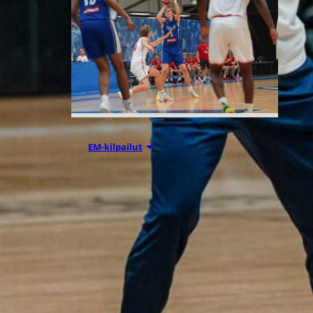
05.08.2026 18:54
EM-kilpailut
Suomen 16-
vuotiaat
suuntaavat B-
divisioonan