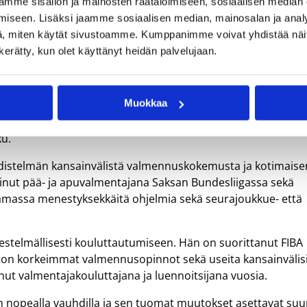
mme sisällön ja mainosten räätälöimiseen, sosiaalisen median
iseen. Lisäksi jaamme sosiaalisen median, mainosalan ja analy
, miten käytät sivustoamme. Kumppanimme voivat yhdistää näitä t
Joonas Iisalo aloittaa Koripalloliiton pelaajakehitysvasta
n kerätty, kun olet käyttänyt heidän palvelujaan.
Muokkaa
oripalloliiton pitkäjänteistä työtä, jossa tavoitteena on
ku.
yhdistelmän kansainvälistä valmennuskokemusta ja kotimaise
inut pää- ja apuvalmentajana Saksan Bundesliigassa sekä
tamassa menestyksekkäitä ohjelmia sekä seurajoukkue- että
estelmällisesti kouluttautumiseen. Hän on suorittanut FIBA
iton korkeimmat valmennusopinnot sekä useita kansainvälis
inut valmentajakouluttajana ja luennoitsijana vuosia.
n nopealla vauhdilla ja sen tuomat muutokset asettavat suu