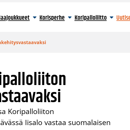
aajoukkueet
Korisperhe
Koripalloliitto
Uutis
jakehitysvastaavaksi
ipalloliiton
astaavaksi
a Koripalloliiton
ävässä Iisalo vastaa suomalaisen