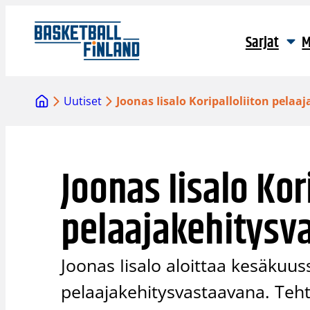
Siirry
sisältöön
Sarjat
M
Uutiset
Joonas Iisalo Koripalloliiton pelaa
Joonas Iisalo Kor
pelaajakehitysv
Joonas Iisalo aloittaa kesäkuuss
pelaajakehitysvastaavana. Teht