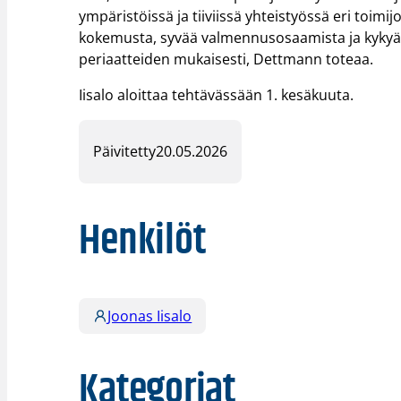
ympäristöissä ja tiiviissä yhteistyössä eri toimij
kokemusta, syvää valmennusosaamista ja kykyä
periaatteiden mukaisesti, Dettmann toteaa.
Iisalo aloittaa tehtävässään 1. kesäkuuta.
Päivitetty
20.05.2026
Henkilöt
Joonas Iisalo
Kategoriat