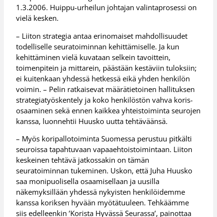
1.3.2006. Huippu-urheilun johtajan valintaprosessi on
vielä kesken.
– Liiton strategia antaa erinomaiset mahdollisuudet
todelliselle seuratoiminnan kehittämiselle. Ja kun
kehittäminen vielä kuvataan selkein tavoittein,
toimenpitein ja mittarein, päästään kestäviin tuloksiin;
ei kuitenkaan yhdessä hetkessä eikä yhden henkilön
voimin. – Pelin ratkaisevat määrätietoinen hallituksen
strategiatyöskentely ja koko henkilöstön vahva koris-
osaaminen sekä ennen kaikkea yhteistoiminta seurojen
kanssa, luonnehtii Huusko uutta tehtäväänsä.
– Myös koripallotoiminta Suomessa perustuu pitkälti
seuroissa tapahtuvaan vapaaehtoistoimintaan. Liiton
keskeinen tehtävä jatkossakin on tämän
seuratoiminnan tukeminen. Uskon, että Juha Huusko
saa monipuolisella osaamisellaan ja uusilla
näkemyksillään yhdessä nykyisten henkilöidemme
kanssa koriksen hyvään myötätuuleen. Tehkäämme
siis edelleenkin ’Korista Hyvässä Seurassa’, painottaa