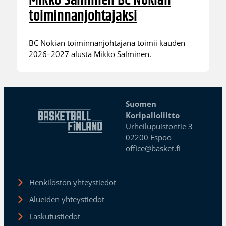
Mikko Salminen BC Nokian
toiminnanjohtajaksi
BC Nokian toiminnanjohtajana toimii kauden
2026–2027 alusta Mikko Salminen.
Suomen
Koripalloliitto
Urheilupuistontie 3
02200 Espoo
office@basket.fi
Henkilöstön yhteystiedot
Alueiden yhteystiedot
Laskutustiedot