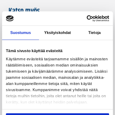
Katso myös
Suostumus
Yksityiskohdat
Tietoja
Tämä sivusto käyttää evästeitä
Käytämme evästeitä tarjoamamme sisällön ja mainosten
räätälöimiseen, sosiaalisen median ominaisuuksien
tukemiseen ja kävijämäärämme analysoimiseen. Lisäksi
04.08.2026 12:00
jaamme sosiaalisen median, mainosalan ja analytiikka-
Koripalloliitto
alan kumppaneillemme tietoja siitä, miten käytät
Miljoona koria! -haaste alkaa
sivustoamme. Kumppanimme voivat yhdistää näitä
17.8.
tietoja muihin tietoihin, joita olet antanut heille tai joita on
kerätty, kun olet käyttänyt heidän palvelujaan.
Haaste tarjoaa seuroille valmiin konseptin