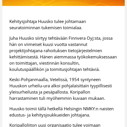
Kehitysjohtaja Huusko tulee johtamaan
seuratoiminnan tukemisen toimialaa.
Juha Huusko siirtyy tehtävään Finnvera Oyj:sta, jossa
hän on viimeiset kuusi vuotta vastannut
projektijohtajana rahoituksen tietojärjestelmien
kehittämisestä. Hänen aiemmassa työkokemuksessaan
on toimittajan, viestinnän konsultin,
koulutuspäällikön ja toimitusjohtajan tehtäviä.
Keski-Pohjanmaalla, Vetelissä, 1954 syntyneen
Huuskon urheilu-ura alkoi pohjalaisittain tyypillisesti
yleisurheilusta ja pesäpallosta. Koripallon
harrastaminen tuli myöhemmin kuvaan mukaan.
Huusko toimii tällä hetkellä Helsingin NMKY:n naisten
edustus- ja kehitysjoukkueiden johtajana.
Koripalloliiton uusi organisaatio tulee voimaan