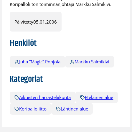
Koripalloliiton toiminnanjohtaja Markku Salmikivi.
Päivitetty
05.01.2006
Henkilöt
Juha ”Magic” Pohjola
Markku Salmikivi
Kategoriat
Aikuisten harrasteliikunta
Eteläinen alue
Koripalloliitto
Läntinen alue