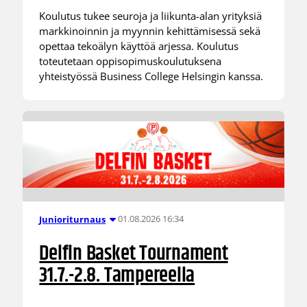
Koulutus tukee seuroja ja liikunta-alan yrityksiä
markkinoinnin ja myynnin kehittämisessä sekä
opettaa tekoälyn käyttöä arjessa. Koulutus
toteutetaan oppisopimuskoulutuksena
yhteistyössä Business College Helsingin kanssa.
01.08.2026 16:34
Junioriturnaus
Delfin Basket Tournament
31.7.-2.8. Tampereella