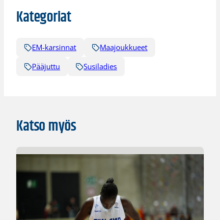
Kategoriat
EM-karsinnat
Maajoukkueet
Pääjuttu
Susiladies
Katso myös