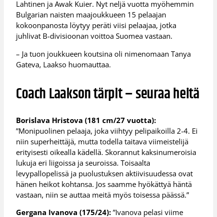
Lahtinen ja Awak Kuier. Nyt neljä vuotta myöhemmin
Bulgarian naisten maajoukkueen 15 pelaajan
kokoonpanosta löytyy peräti viisi pelaajaa, jotka
juhlivat B-divisioonan voittoa Suomea vastaan.
– Ja tuon joukkueen koutsina oli nimenomaan Tanya
Gateva, Laakso huomauttaa.
Coach Laakson tärpit – seuraa heitä
Borislava Hristova (181 cm/27 vuotta):
”Monipuolinen pelaaja, joka viihtyy pelipaikoilla 2-4. Ei
niin superheittäjä, mutta todella taitava viimeistelijä
erityisesti oikealla kädellä. Skorannut kaksinumeroisia
lukuja eri liigoissa ja seuroissa. Toisaalta
levypallopelissä ja puolustuksen aktiivisuudessa ovat
hänen heikot kohtansa. Jos saamme hyökättyä häntä
vastaan, niin se auttaa meitä myös toisessa päässä.”
Gergana Ivanova (175/24):
”Ivanova pelasi viime