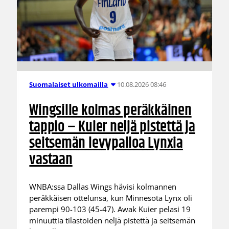
10.08.2026 08:46
Suomalaiset ulkomailla
Wingsille kolmas peräkkäinen
tappio – Kuier neljä pistettä ja
seitsemän levypalloa Lynxia
vastaan
WNBA:ssa Dallas Wings hävisi kolmannen
peräkkäisen ottelunsa, kun Minnesota Lynx oli
parempi 90-103 (45-47). Awak Kuier pelasi 19
minuuttia tilastoiden neljä pistettä ja seitsemän