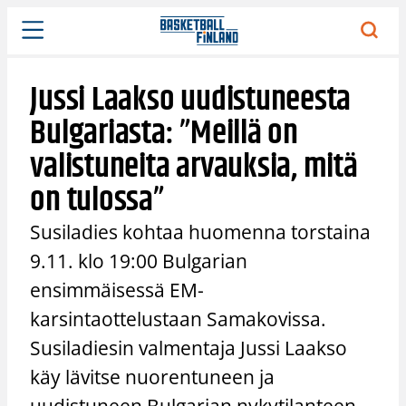
Siirry
sisältöön
Jussi Laakso uudistuneesta
Bulgariasta: ”Meillä on
valistuneita arvauksia, mitä
on tulossa”
Susiladies kohtaa huomenna torstaina
9.11. klo 19:00 Bulgarian
ensimmäisessä EM-
karsintaottelustaan Samakovissa.
Susiladiesin valmentaja Jussi Laakso
käy lävitse nuorentuneen ja
uudistuneen Bulgarian nykytilanteen,