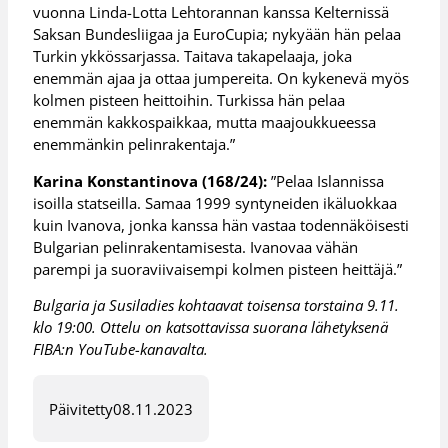
vuonna Linda-Lotta Lehtorannan kanssa Kelternissä
Saksan Bundesliigaa ja EuroCupia; nykyään hän pelaa
Turkin ykkössarjassa. Taitava takapelaaja, joka
enemmän ajaa ja ottaa jumpereita. On kykenevä myös
kolmen pisteen heittoihin. Turkissa hän pelaa
enemmän kakkospaikkaa, mutta maajoukkueessa
enemmänkin pelinrakentaja.”
Karina Konstantinova (168/24):
”Pelaa Islannissa
isoilla statseilla. Samaa 1999 syntyneiden ikäluokkaa
kuin Ivanova, jonka kanssa hän vastaa todennäköisesti
Bulgarian pelinrakentamisesta. Ivanovaa vähän
parempi ja suoraviivaisempi kolmen pisteen heittäjä.”
Bulgaria ja Susiladies kohtaavat toisensa torstaina 9.11.
klo 19:00. Ottelu on katsottavissa suorana lähetyksenä
FIBA:n YouTube-kanavalta.
Päivitetty
08.11.2023