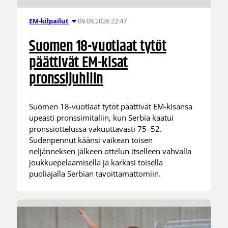
09.08.2026 22:47
EM-kilpailut
Suomen 18-vuotiaat tytöt
päättivät EM-kisat
pronssijuhliin
Suomen 18-vuotiaat tytöt päättivät EM-kisansa
upeasti pronssimitaliin, kun Serbia kaatui
pronssiottelussa vakuuttavasti 75–52.
Sudenpennut käänsi vaikean toisen
neljänneksen jälkeen ottelun itselleen vahvalla
joukkuepelaamisella ja karkasi toisella
puoliajalla Serbian tavoittamattomiin.