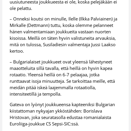
uusiutuneesta joukkueesta ei ole, koska pelejäkään ei
ole pelattu.
– Onneksi koutsi on minulle, Ilelle (Ilkka Palviainen) ja
Mirkalle (Dettmann) tuttu, koska olemme pelanneet
hänen valmentamiaan joukkueita vastaan nuorten
kisoissa. Meillä on täten hyvin valistuneita arvauksia,
mitä on tulossa, Susiladiesin valmentaja Jussi Laakso
kertoo.
– Bulgarialaiset joukkueet ovat yleensä lähestyneet
maaotteluita sillä tavalla, että heillä on hyvin kapea
rotaatio. Yleensä heillä on 6-7 pelaajaa, jotka
runttaavat isoja minuutteja. Se tarkoittaa meille, että
meidän pitää iskeä laajemmalla rotaatiolla,
intensiteetillä ja tempolla.
Gateva on lyönyt joukkueensa kapteeniksi Bulgarian
kiistattoman nykyajan ykköstähden: Borislava
Hristovan, joka seuratasolla edustaa romanialaista
Euroliiga-joukkue CS Sepsi-SIC:ssä.