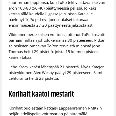
suurimman tappionsa, kun ToPo teki yllättävän selvän
eron 103-80 (56-40) päättyneessä pelissä. Jo kaksi
kertaa tällä kaudella liigassa ja cupissa Katajalle
hävinnyt ToPo piti nyt joensuulaiset takanaan
ensimmäisestä 27-20 päättyneestä jaksosta asti.
Viidennen peräkkäisen voittonsa ottanut ToPo kasvatti
parhaimmillaan johtolukemansa 30 pisteeseen. Pitkän
sairaslistan omaavan ToPon terveistä miehistä John
Thomas heitti 29 pistettä, joista 15 kolmen pisteen
kaaren takaa.
Leho Kraav keräsi lähempää 21 pistettä. Myös Katajan
pisteykkönen Alex Wesby päätyi 29 pisteeseen. Sami
Lehtoranta heitti 23 pistettä.
Korihait kaatoi mestarit
Korihait puolestaan katkaisi Lappeenrannan NMKY:n
neljän edellispelin voittosarjan päihittämällä