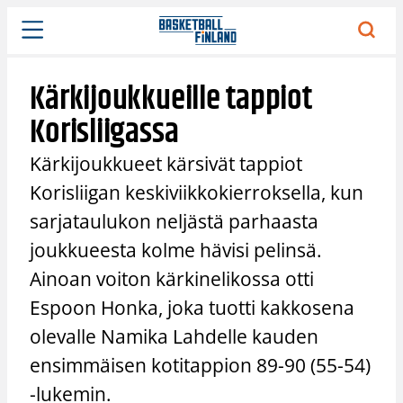
Siirry
sisältöön
Kärkijoukkueille tappiot
Korisliigassa
Kärkijoukkueet kärsivät tappiot
Korisliigan keskiviikkokierroksella, kun
sarjataulukon neljästä parhaasta
joukkueesta kolme hävisi pelinsä.
Ainoan voiton kärkinelikossa otti
Espoon Honka, joka tuotti kakkosena
olevalle Namika Lahdelle kauden
ensimmäisen kotitappion 89-90 (55-54)
-lukemin.