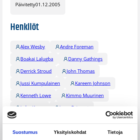
Päivitetty
01.12.2005
Henkilöt
Alex Wesby
Andre Foreman
Boakai Lalugba
Danny Gathings
Derrick Stroud
John Thomas
Jussi Kumpulainen
Kareem Johnson
Kenneth Lowe
Kimmo Muurinen
Leho Kraav
Leon Brisport
Marc Axton
Markus Hemdahl
Michael Kuebler
Monte Cummings
Suostumus
Yksityiskohdat
Tietoja