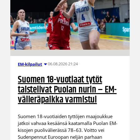
06.08.2026 21:24
EM-kilpailut
Suomen 18-vuotiaat tytöt
taistelivat Puolan nurin – EM-
välieräpaikka varmistui
Suomen 18-vuotiaiden tyttöjen maajoukkue
jatkoi vahvaa kesäänsä kaatamalla Puolan EM-
kisojen puolivälierässä 78–63. Voitto vei
Sudenpennut Euroopan neljän parhaan