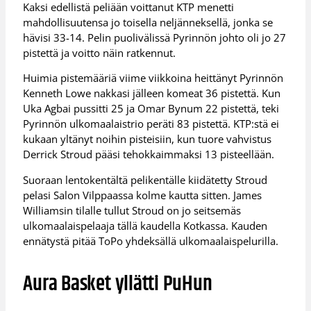
Kaksi edellistä peliään voittanut KTP menetti
mahdollisuutensa jo toisella neljänneksellä, jonka se
hävisi 33-14. Pelin puolivälissä Pyrinnön johto oli jo 27
pistettä ja voitto näin ratkennut.
Huimia pistemääriä viime viikkoina heittänyt Pyrinnön
Kenneth Lowe nakkasi jälleen komeat 36 pistettä. Kun
Uka Agbai pussitti 25 ja Omar Bynum 22 pistettä, teki
Pyrinnön ulkomaalaistrio peräti 83 pistettä. KTP:stä ei
kukaan yltänyt noihin pisteisiin, kun tuore vahvistus
Derrick Stroud pääsi tehokkaimmaksi 13 pisteellään.
Suoraan lentokentältä pelikentälle kiidätetty Stroud
pelasi Salon Vilppaassa kolme kautta sitten. James
Williamsin tilalle tullut Stroud on jo seitsemäs
ulkomaalaispelaaja tällä kaudella Kotkassa. Kauden
ennätystä pitää ToPo yhdeksällä ulkomaalaispelurilla.
Aura Basket yllätti PuHun