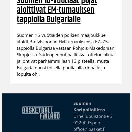
Suomen 16-vuotiaat pojat
aloittivat EM-turnauksen
tappiolla Bulgarialle
Suomen 16-vuotiaiden poikien maajoukkue
aloitti B-divisioonan EM-turnauksensa 67–75-
tappiolla Bulgariaa vastaan Pohjois-Makedonian
Skopjessa. Sudenpennut hallitsivat ottelun alkua
ja johtivat parhaimmillaan 13 pisteellä, mutta
Bulgaria nousi toisella puoliajalla rinnalle ja
lopulta ohi.
Suomen
Koripalloliitto
Urheilupuistontie 3
02200 Espoo
office@basket.fi