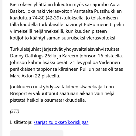
Kierroksen yllättäjiin lukeutui myös sarjajumbo Aura
Basket, joka haki vierasvoiton Vantaalta Pussihukkien
kaaduttua 74-80 (42-39) -tuloksella. Jo toistamiseen
tällä kaudella turkulaisille hävinnyt PuHu menetti pelin
viimeisellä neljänneksellä, kun kuuden pisteen
kotijohto kääntyi saman suuruiseksi vierasvoitoksi.
Turkulaisjuhlat järjestivät yhdysvaltalaisvahvistukset
Danny Gathings 26:lla ja Kareem Johnson 16 pisteellä.
Johnson kahmi lisäksi peräti 21 levypalloa Viidennen
peräkkäisen tappionsa kärsineen PuHun paras oli taas
Marc Axton 22 pisteellä.
Joukkueen uusi yhdysvaltalainen sisäpelaaja Leon
Brisport ei vakuuttanut saatuaan aikaan vain neljä
pistettä heikolla osumatarkkuudella.
(STT)
Lisätietoja:
/sarjat_tulokset/korisliiga/