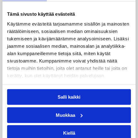
Omar Bynum
Rashard Lee
Tämä sivusto käyttää evästeitä
Sami Lehtoranta
Teemu Laine
Käytämme evästeitä tarjoamamme sisällön ja mainosten
Uka Agbai
räätälöimiseen, sosiaalisen median ominaisuuksien
tukemiseen ja kävijämäärämme analysoimiseen. Lisäksi
Kategoriat
jaamme sosiaalisen median, mainosalan ja analytiikka-
alan kumppaneillemme tietoja siitä, miten käytät
sivustoamme. Kumppanimme voivat yhdistää näitä
Korisliiga
Pääjuttu
Sarjat
tietoja muihin tietoihin, joita olet antanut heille tai joita on
kerätty, kun olet käyttänyt heidän palvelujaan.
Salli kaikki
Katso myös
Muokkaa
Kiellä