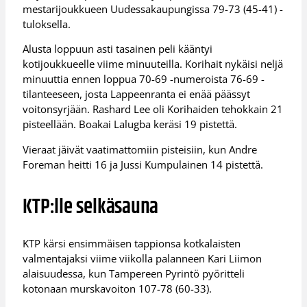
mestarijoukkueen Uudessakaupungissa 79-73 (45-41) -
tuloksella.
Alusta loppuun asti tasainen peli kääntyi
kotijoukkueelle viime minuuteilla. Korihait nykäisi neljä
minuuttia ennen loppua 70-69 -numeroista 76-69 -
tilanteeseen, josta Lappeenranta ei enää päässyt
voitonsyrjään. Rashard Lee oli Korihaiden tehokkain 21
pisteellään. Boakai Lalugba keräsi 19 pistettä.
Vieraat jäivät vaatimattomiin pisteisiin, kun Andre
Foreman heitti 16 ja Jussi Kumpulainen 14 pistettä.
KTP:lle selkäsauna
KTP kärsi ensimmäisen tappionsa kotkalaisten
valmentajaksi viime viikolla palanneen Kari Liimon
alaisuudessa, kun Tampereen Pyrintö pyöritteli
kotonaan murskavoiton 107-78 (60-33).