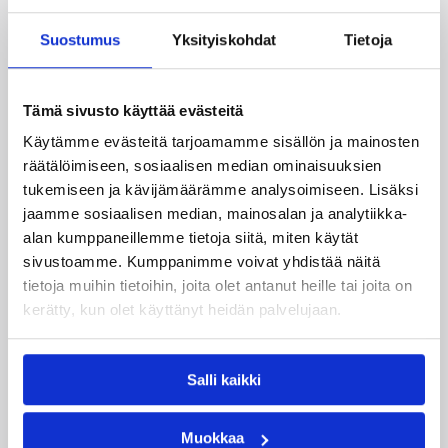
Suostumus
Yksityiskohdat
Tietoja
Tämä sivusto käyttää evästeitä
Käytämme evästeitä tarjoamamme sisällön ja mainosten
räätälöimiseen, sosiaalisen median ominaisuuksien
10.08.2026 22:39
EM-kilpailut
tukemiseen ja kävijämäärämme analysoimiseen. Lisäksi
Suomen 16-vuotiaat pojat
jaamme sosiaalisen median, mainosalan ja analytiikka-
voitti Norjan – tiistaina
alan kumppaneillemme tietoja siitä, miten käytät
sivustoamme. Kumppanimme voivat yhdistää näitä
pelataan lohkovoitosta
tietoja muihin tietoihin, joita olet antanut heille tai joita on
kerätty, kun olet käyttänyt heidän palvelujaan.
Suomen 16-vuotiaat pojat jatkoivat vahvoja
otteitaan B-divisioonan EM-kisoissa kaatamalla
Norjan selvin lukemin 116–72. Sudenpennut
Salli kaikki
otti ottelun haltuunsa jo ensimmäisellä
neljänneksellä ja johti kamppailua lähes koko
Muokkaa
40-minuuttisen ajan.