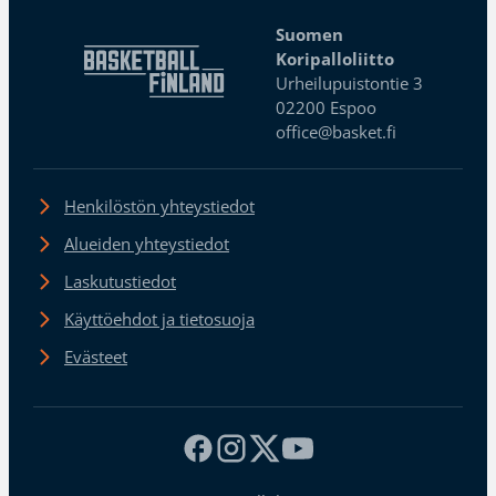
Suomen
Koripalloliitto
Urheilupuistontie 3
02200 Espoo
office@basket.fi
Henkilöstön yhteystiedot
Alueiden yhteystiedot
Laskutustiedot
Käyttöehdot ja tietosuoja
Evästeet