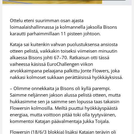
Ottelu eteni suurimman osan ajasta
loimaalaishallinnassa ja kolmannella jaksolla Bisons
karautti parhaimmillaan 11 pisteen johtoon.
Kataja sai kuitenkin vahvan puolustuksensa ansiosta
otteen pelistä, vaikkakin toiseksi viimeisen minuutin
alkaessa Bisons johti 67–70. Ratkaisun otti tässä
vaiheessa käsissä EuroChallengen viikon
arvokkaimpana pelaajana palkittu Jonte Flowers, joka
nakkasi kolmoset sukkaan perättäisissä hyökkäyksissä.
– Olimme onnekkaita ja Bisons oli kyllä parempi.
Saimme neljännen jakson alussa pelistä otteen, mutta
hukkasimme sen ja saimme sen lopussa taas takaisin
Flowersin kolmosilla. Meiltä puuttui hyökkäyspäästä
energiaa, mutta voittoon pitää toki olla tyytyväinen,
kommentoi Katajan päävalmentaja Jukka Toijala.
Flowersin (18/6/3 blokkia) lisäksi Katajan terävin oli