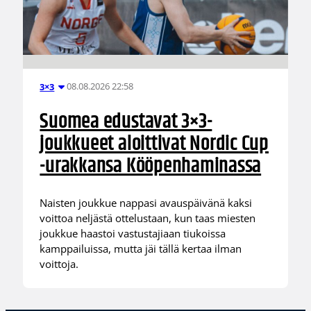
08.08.2026 22:58
3×3
Suomea edustavat 3×3-
joukkueet aloittivat Nordic Cup
-urakkansa Kööpenhaminassa
Naisten joukkue nappasi avauspäivänä kaksi
voittoa neljästä ottelustaan, kun taas miesten
joukkue haastoi vastustajiaan tiukoissa
kamppailuissa, mutta jäi tällä kertaa ilman
voittoja.