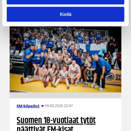
Kiellä
09.08.2026 22:47
EM-kilpailut
Suomen 18-vuotiaat tytöt
päättivät EM-kisat