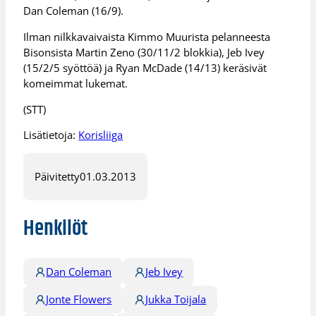
Dan Coleman (16/9).
Ilman nilkkavaivaista Kimmo Muurista pelanneesta
Bisonsista Martin Zeno (30/11/2 blokkia), Jeb Ivey
(15/2/5 syöttöä) ja Ryan McDade (14/13) keräsivät
komeimmat lukemat.
(STT)
Lisätietoja:
Korisliiga
Päivitetty
01.03.2013
Henkilöt
Dan Coleman
Jeb Ivey
Jonte Flowers
Jukka Toijala