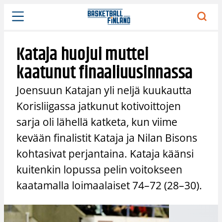
Siirry
sisältöön
Kataja huojui muttei
kaatunut finaaliuusinnassa
Joensuun Katajan yli neljä kuukautta
Korisliigassa jatkunut kotivoittojen
sarja oli lähellä katketa, kun viime
kevään finalistit Kataja ja Nilan Bisons
kohtasivat perjantaina. Kataja käänsi
kuitenkin lopussa pelin voitokseen
kaatamalla loimaalaiset 74–72 (28–30).