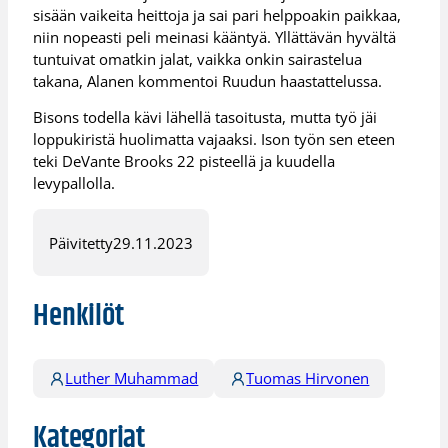
sisään vaikeita heittoja ja sai pari helppoakin paikkaa,
niin nopeasti peli meinasi kääntyä. Yllättävän hyvältä
tuntuivat omatkin jalat, vaikka onkin sairastelua
takana, Alanen kommentoi Ruudun haastattelussa.
Bisons todella kävi lähellä tasoitusta, mutta työ jäi
loppukiristä huolimatta vajaaksi. Ison työn sen eteen
teki DeVante Brooks 22 pisteellä ja kuudella
levypallolla.
Päivitetty
29.11.2023
Henkilöt
Luther Muhammad
Tuomas Hirvonen
Kategoriat