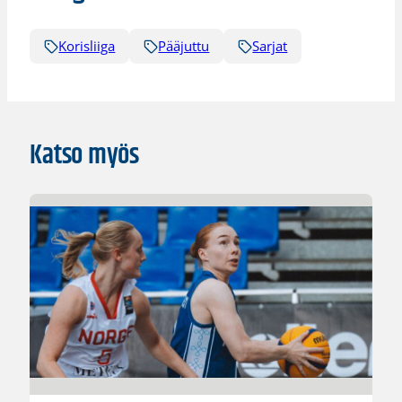
Korisliiga
Pääjuttu
Sarjat
Katso myös