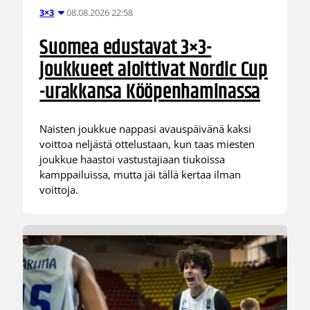
08.08.2026 22:58
3×3
Suomea edustavat 3×3-
joukkueet aloittivat Nordic Cup
-urakkansa Kööpenhaminassa
Naisten joukkue nappasi avauspäivänä kaksi
voittoa neljästä ottelustaan, kun taas miesten
joukkue haastoi vastustajiaan tiukoissa
kamppailuissa, mutta jäi tällä kertaa ilman
voittoja.