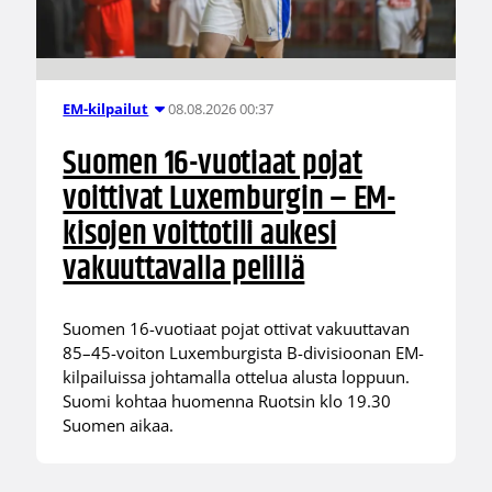
08.08.2026 00:37
EM-kilpailut
Suomen 16-vuotiaat pojat
voittivat Luxemburgin – EM-
kisojen voittotili aukesi
vakuuttavalla pelillä
Suomen 16-vuotiaat pojat ottivat vakuuttavan
85–45-voiton Luxemburgista B-divisioonan EM-
kilpailuissa johtamalla ottelua alusta loppuun.
Suomi kohtaa huomenna Ruotsin klo 19.30
Suomen aikaa.