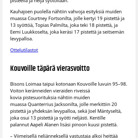
pisteellä ja neljä syötöllään.
Kauhajoen puolella nähtiin vahvoja esityksiä muiden
muassa Courtney Fortsonilta, jolle kertyi 19 pistettä ja
13 syöttöä, Topias Palmilta, joka teki 18 pistettä, ja
Eemi Luukkoselta, joka keräsi 17 pistettä ja seitsemän
levypalloa.
Ottelutilastot
Kouvoille täpärä vierasvoitto
Bisons Loimaa taipui kotonaan Kouvoille luvuin 95–98.
Voiton keränneiden vieraiden riveissä
kovia pistesuorituksia nähtiin muiden
muassa Quanterrius Jacksonilta, jolle merkittiin 20
pistettä ja yhdeksän levypalloa, sekä Joel Mäntyseltä,
joka osui 13 pistettä ja syötti neljästi. Kentille
palannut Aapeli Alanen lisäsi pinoon kuusi pistettä.
– Viimeisellä neljänneksellä vastustaja alkoi heittää