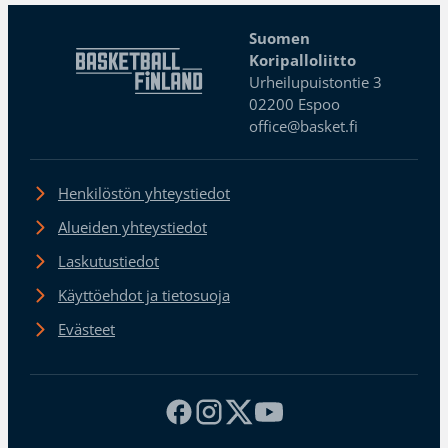
Suomen
Koripalloliitto
Urheilupuistontie 3
02200 Espoo
office@basket.fi
Henkilöstön yhteystiedot
Alueiden yhteystiedot
Laskutustiedot
Käyttöehdot ja tietosuoja
Evästeet