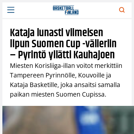
Siirry
sisältöön
Kataja lunasti viimeisen
lipun Suomen Cup -välieriin
– Pyrintö yllätti Kauhajoen
Miesten Korisliiga-illan voitot merkittiin
Tampereen Pyrinnölle, Kouvoille ja
Kataja Basketille, joka ansaitsi samalla
paikan miesten Suomen Cupissa.