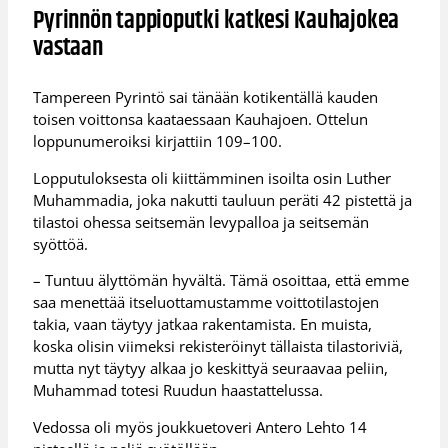
Pyrinnön tappioputki katkesi Kauhajokea
vastaan
Tampereen Pyrintö sai tänään kotikentällä kauden
toisen voittonsa kaataessaan Kauhajoen. Ottelun
loppunumeroiksi kirjattiin 109–100.
Lopputuloksesta oli kiittämminen isoilta osin Luther
Muhammadia, joka nakutti tauluun peräti 42 pistettä ja
tilastoi ohessa seitsemän levypalloa ja seitsemän
syöttöä.
– Tuntuu älyttömän hyvältä. Tämä osoittaa, että emme
saa menettää itseluottamustamme voittotilastojen
takia, vaan täytyy jatkaa rakentamista. En muista,
koska olisin viimeksi rekisteröinyt tällaista tilastoriviä,
mutta nyt täytyy alkaa jo keskittyä seuraavaa peliin,
Muhammad totesi Ruudun haastattelussa.
Vedossa oli myös joukkuetoveri Antero Lehto 14