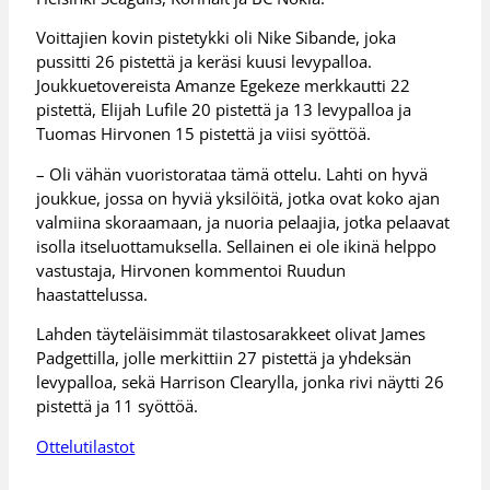
Voittajien kovin pistetykki oli Nike Sibande, joka
pussitti 26 pistettä ja keräsi kuusi levypalloa.
Joukkuetovereista Amanze Egekeze merkkautti 22
pistettä, Elijah Lufile 20 pistettä ja 13 levypalloa ja
Tuomas Hirvonen 15 pistettä ja viisi syöttöä.
– Oli vähän vuoristorataa tämä ottelu. Lahti on hyvä
joukkue, jossa on hyviä yksilöitä, jotka ovat koko ajan
valmiina skoraamaan, ja nuoria pelaajia, jotka pelaavat
isolla itseluottamuksella. Sellainen ei ole ikinä helppo
vastustaja, Hirvonen kommentoi Ruudun
haastattelussa.
Lahden täyteläisimmät tilastosarakkeet olivat James
Padgettilla, jolle merkittiin 27 pistettä ja yhdeksän
levypalloa, sekä Harrison Clearylla, jonka rivi näytti 26
pistettä ja 11 syöttöä.
Ottelutilastot