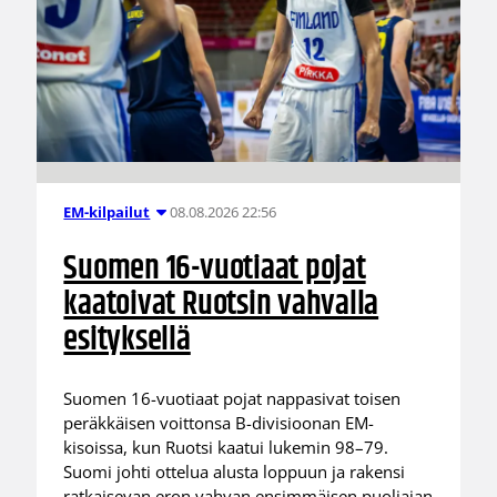
08.08.2026 22:56
EM-kilpailut
Suomen 16-vuotiaat pojat
kaatoivat Ruotsin vahvalla
esityksellä
Suomen 16-vuotiaat pojat nappasivat toisen
peräkkäisen voittonsa B-divisioonan EM-
kisoissa, kun Ruotsi kaatui lukemin 98–79.
Suomi johti ottelua alusta loppuun ja rakensi
ratkaisevan eron vahvan ensimmäisen puoliajan