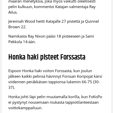
määrän menetyksiä, joka myös vaikutti oleellisesti
pelin kulkuun, kommentoi Katajan valmentaja Ray
Ailus.
Jeremiah Wood heitti Katajalle 27 pistettä ja Quinnel
Brown 22.
Namikasta Ray Nixon pääsi 18 pisteeseen ja Sami
Pekkola 14:ään.
Honka haki pisteet Forssasta
Espoon Honka haki voiton Forssasta, kun joulun
jälkeen kaikki pelinsä hävinnyt Forssan Koripojat kärsi
viidennen peräkkäisen tappionsa lukemin 66-75 (30-
37).
Honka johti läpi pelin muutamalla korilla, kun FoKoPo
ei pystynyt nousemaan niukasta tappiotilanteestaan
voittokamppailuun.