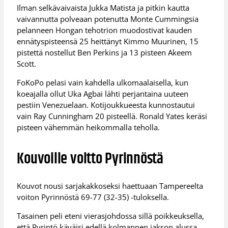
Ilman selkävaivaista Jukka Matista ja pitkin kautta
vaivannutta polveaan potenutta Monte Cummingsia
pelanneen Hongan tehotrion muodostivat kauden
ennätyspisteensä 25 heittänyt Kimmo Muurinen, 15
pistettä nostellut Ben Perkins ja 13 pisteen Akeem
Scott.
FoKoPo pelasi vain kahdella ulkomaalaisella, kun
koeajalla ollut Uka Agbai lähti perjantaina uuteen
pestiin Venezuelaan. Kotijoukkueesta kunnostautui
vain Ray Cunningham 20 pisteellä. Ronald Yates keräsi
pisteen vähemmän heikommalla teholla.
Kouvoille voitto Pyrinnöstä
Kouvot nousi sarjakakkoseksi haettuaan Tampereelta
voiton Pyrinnöstä 69-77 (32-35) -tuloksella.
Tasainen peli eteni vierasjohdossa sillä poikkeuksella,
että Pyrintö käväisi edellä kolmannen jakson alussa.