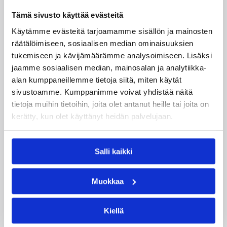
Korisliigan täydelliset ottelutilastot ja muita tilastoja
Tämä sivusto käyttää evästeitä
osoitteessa
www.basket.fi
.
Käytämme evästeitä tarjoamamme sisällön ja mainosten
räätälöimiseen, sosiaalisen median ominaisuuksien
Lisätietoja:
/sarjat_tulokset/korisliiga/
tukemiseen ja kävijämäärämme analysoimiseen. Lisäksi
jaamme sosiaalisen median, mainosalan ja analytiikka-
Päivitetty
10.01.2009
alan kumppaneillemme tietoja siitä, miten käytät
sivustoamme. Kumppanimme voivat yhdistää näitä
tietoja muihin tietoihin, joita olet antanut heille tai joita on
Henkilöt
kerätty, kun olet käyttänyt heidän palvelujaan.
Akeem Scott
Ben Perkins
Salli kaikki
Calvin Walls
Chris Hester
Muokkaa
Demetrius Brown
DeWayne Richardson
Howard Frier
Jeremiah Wood
Kiellä
Kimmo Muurinen
Kurtis Rice