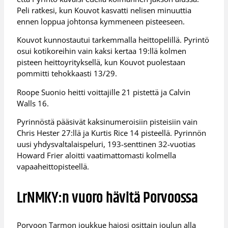
Peli ratkesi, kun Kouvot kasvatti nelisen minuuttia
ennen loppua johtonsa kymmeneen pisteeseen.
Kouvot kunnostautui tarkemmalla heittopelillä. Pyrintö
osui kotikoreihin vain kaksi kertaa 19:llä kolmen
pisteen heittoyrityksellä, kun Kouvot puolestaan
pommitti tehokkaasti 13/29.
Roope Suonio heitti voittajille 21 pistettä ja Calvin
Walls 16.
Pyrinnöstä pääsivät kaksinumeroisiin pisteisiin vain
Chris Hester 27:llä ja Kurtis Rice 14 pisteellä. Pyrinnön
uusi yhdysvaltalaispeluri, 193-senttinen 32-vuotias
Howard Frier aloitti vaatimattomasti kolmella
vapaaheittopisteellä.
LrNMKY:n vuoro hävitä Porvoossa
Porvoon Tarmon joukkue hajosi osittain joulun alla