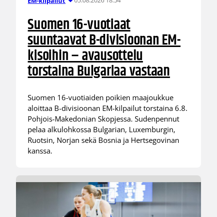
05.08.2026 18:54
EM-kilpailut
Suomen 16-vuotiaat
suuntaavat B-divisioonan EM-
kisoihin – avausottelu
torstaina Bulgariaa vastaan
Suomen 16-vuotiaiden poikien maajoukkue
aloittaa B-divisioonan EM-kilpailut torstaina 6.8.
Pohjois-Makedonian Skopjessa. Sudenpennut
pelaa alkulohkossa Bulgarian, Luxemburgin,
Ruotsin, Norjan sekä Bosnia ja Hertsegovinan
kanssa.