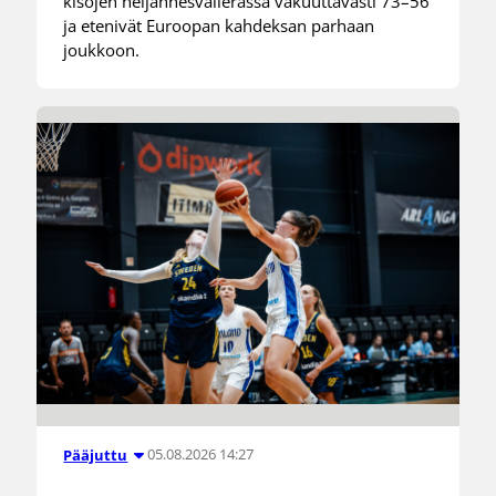
kisojen neljännesvälierässä vakuuttavasti 73–56
ja etenivät Euroopan kahdeksan parhaan
joukkoon.
05.08.2026 14:27
Pääjuttu