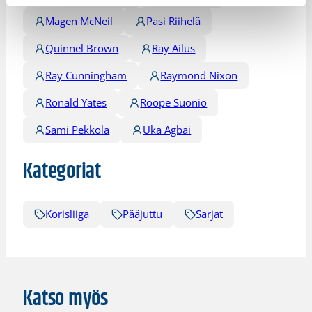
Magen McNeil
Pasi Riihelä
Quinnel Brown
Ray Ailus
Ray Cunningham
Raymond Nixon
Ronald Yates
Roope Suonio
Sami Pekkola
Uka Agbai
Kategoriat
Korisliiga
Pääjuttu
Sarjat
Katso myös