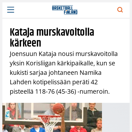
Siirry
sisältöön
Kataja murskavoitolla
kärkeen
Joensuun Kataja nousi murskavoitolla
yksin Korisliigan kärkipaikalle, kun se
kukisti sarjaa johtaneen Namika
Lahden kotipelissään peräti 42
pisteellä 118-76 (45-36) -numeroin.