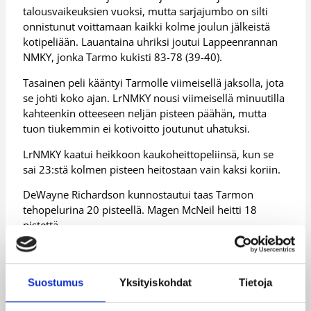
talousvaikeuksien vuoksi, mutta sarjajumbo on silti
onnistunut voittamaan kaikki kolme joulun jälkeistä
kotipeliään. Lauantaina uhriksi joutui Lappeenrannan
NMKY, jonka Tarmo kukisti 83-78 (39-40).
Tasainen peli kääntyi Tarmolle viimeisellä jaksolla, jota
se johti koko ajan. LrNMKY nousi viimeisellä minuutilla
kahteenkin otteeseen neljän pisteen päähän, mutta
tuon tiukemmin ei kotivoitto joutunut uhatuksi.
LrNMKY kaatui heikkoon kaukoheittopeliinsä, kun se
sai 23:stä kolmen pisteen heitostaan vain kaksi koriin.
DeWayne Richardson kunnostautui taas Tarmon
tehopelurina 20 pisteellä. Magen McNeil heitti 18
pistettä.
Ilman jalkavaivaista Chanan Colmania pelanneesta
LrNMKY:stä Demetrius Brown teki 24 ja Pasi Riihelä 20
pistettä.
Suostumus
Yksityiskohdat
Tietoja
(STT)