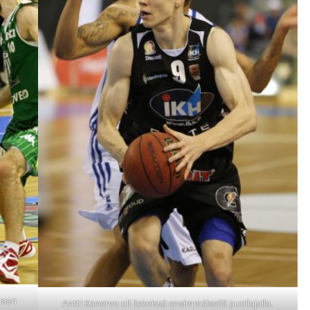
uaan
Antti Kanervo oli liekeissä ensimmäisellä puoliajalla.