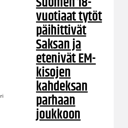
Suomen 18-
vuotiaat tytöt
päihittivät
Saksan ja
etenivät EM-
kisojen
kahdeksan
parhaan
ri
joukkoon