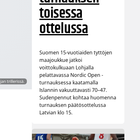
toisessa
ottelussa
Suomen 15-vuotiaiden tyttöjen
maajoukkue jatkoi
voittokulkuaan Lohjalla
pelattavassa Nordic Open -
n trillerissä.
turnauksessa kaatamalla
Islannin vakuuttavasti 70–47.
Sudenpennut kohtaa huomenna
turnauksen päätösottelussa
Latvian klo 15.