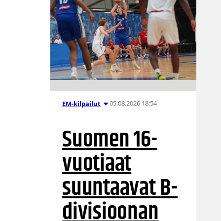
05.08.2026 18:54
EM-kilpailut
Suomen 16-
vuotiaat
suuntaavat B-
divisioonan