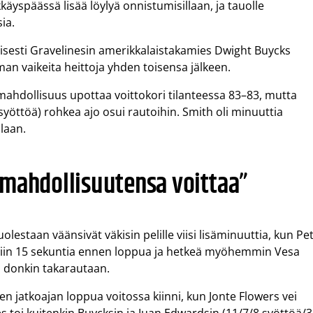
kkäyspäässä lisää löylyä onnistumisillaan, ja tauolle
sia.
aisesti Gravelinesin amerikkalaistakamies Dwight Buycks
an vaikeita heittoja yhden toisensa jälkeen.
 mahdollisuus upottaa voittokori tilanteessa 83–83, mutta
 syöttöä) rohkea ajo osui rautoihin. Smith oli minuuttia
laan.
 mahdollisuutensa voittaa”
estaan väänsivät väkisin pelille viisi lisäminuuttia, kun Pet
koriin 15 sekuntia ennen loppua ja hetkeä myöhemmin Vesa
n donkin takarautaan.
sen jatkoajan loppua voitossa kiinni, kun Jonte Flowers vei