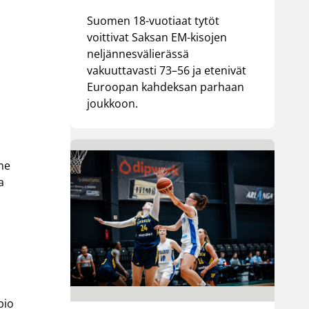
Suomen 18-vuotiaat tytöt
voittivat Saksan EM-kisojen
neljännesvälierässä
vakuuttavasti 73–56 ja etenivät
Euroopan kahdeksan parhaan
joukkoon.
me
a
pio