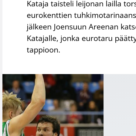
Kataja taisteli leijonan lailla 
eurokenttien tuhkimotarinaans
jälkeen Joensuun Areenan kats
Katajalle, jonka eurotaru päätt
tappioon.