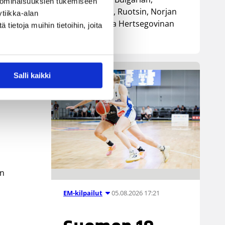
 ominaisuuksien tukemiseen
Luxemburgin, Ruotsin, Norjan
tiikka-alan
sekä Bosnia ja Hertsegovinan
ietoja muihin tietoihin, joita
kanssa.
Salli kaikki
en
05.08.2026 17:21
EM-kilpailut