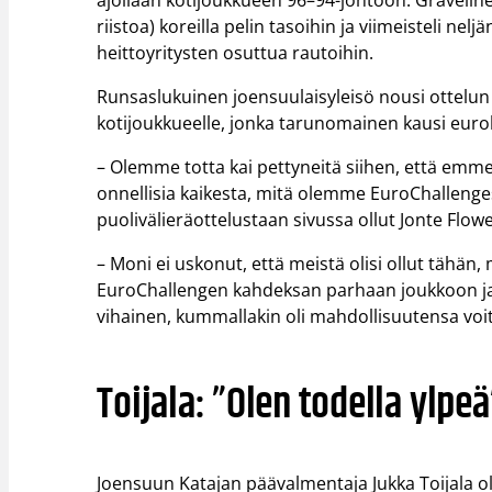
ajollaan kotijoukkueen 96–94-johtoon. Graveline
riistoa) koreilla pelin tasoihin ja viimeisteli ne
heittoyritysten osuttua rautoihin.
Runsaslukuinen joensuulaisyleisö nousi ottelun
kotijoukkueelle, jonka tarunomainen kausi eurokent
– Olemme totta kai pettyneitä siihen, että em
onnellisia kaikesta, mitä olemme EuroChalleng
puolivälieräottelustaan sivussa ollut Jonte Flowe
– Moni ei uskonut, että meistä olisi ollut tä
EuroChallengen kahdeksan parhaan joukkoon ja ta
vihainen, kummallakin oli mahdollisuutensa voit
Toijala: ”Olen todella ylpeä
Joensuun Katajan päävalmentaja Jukka Toijala oli t