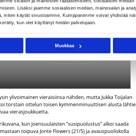
mme sisällön ja mainosten räätälöimiseen, sosiaalisen median
iseen. Lisäksi jaamme sosiaalisen median, mainosalan ja analy
, miten käytät sivustoamme. Kumppanimme voivat yhdistää näitä t
n kerätty, kun olet käyttänyt heidän palvelujaan.
Muokkaa
wight
Joensuun Areenan kotiyleisö osoitti ottelun lopussa
seisaaltaan suosiotaan kotijoukkueelle. Kuvat: Vesa
Kuukka/Kuvanmaailma.
äysin ylivoimainen vieraisiinsa nähden, mutta Jukka Toijalan
alkoi torstain ottelun toisen kymmenminuuttisen alusta lähti
ivaa vierasjoukkuetta.
erikuvana, kun joensuulaisten ”susipuolustus” alkoi saada
astaan toipuva Jonte Flowers (21/5) ja avauspuoliskolla