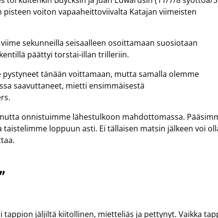
s toi kuitenkin Buycksin ja Juan Edwardsin (11/7/8 syöttöä/3
ljän pisteen voiton vapaaheittoviivalta Katajan viimeisten
 viime sekunneilla seisaalleen osoittamaan suosiotaan
illä päättyi torstai-illan trilleriin.
me pystyneet tänään voittamaan, mutta samalla olemme
essa saavuttaneet, mietti ensimmäisestä
rs.
hän, mutta onnistuimme lähestulkoon mahdottomassa. Pääsim
istelimme loppuun asti. Ei tällaisen matsin jälkeen voi oll
taa.
”
appion jäljiltä kiitollinen, mietteliäs ja pettynyt. Vaikka tap