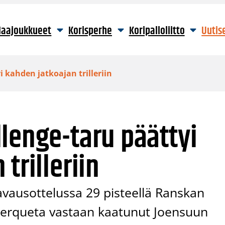
aajoukkueet
Korisperhe
Koripalloliitto
Uutis
 kahden jatkoajan trilleriin
lenge-taru päättyi
trilleriin
avausottelussa 29 pisteellä Ranskan
kerqueta vastaan kaatunut Joensuun