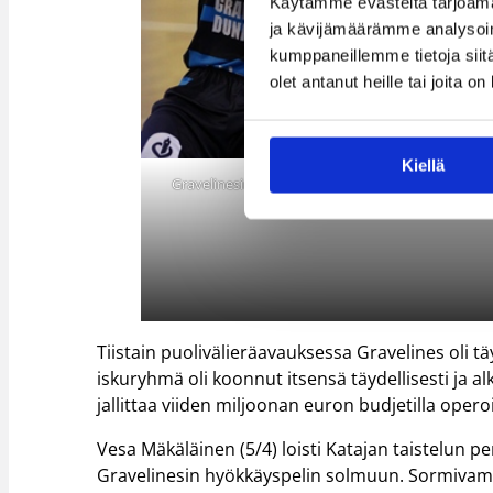
Käytämme evästeitä tarjoama
ja kävijämäärämme analysoim
kumppaneillemme tietoja siitä
olet antanut heille tai joita o
Kiellä
Gravelinesin voiton takuumies oli ilmiömäinen D
Buycks.
Tiistain puolivälieräavauksessa Gravelines oli t
iskuryhmä oli koonnut itsensä täydellisesti ja 
jallittaa viiden miljoonan euron budjetilla opero
Vesa Mäkäläinen (5/4) loisti Katajan taistelun p
Gravelinesin hyökkäyspelin solmuun. Sormivamm