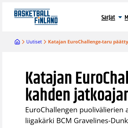
Siirry
sisältöön
Sarjat
M
Uutiset
Katajan EuroChallenge-taru päättyi
Katajan EuroChal
kahden jatkoajan 
EuroChallengen puolivälierien 
liigakärki BCM Gravelines-Dun