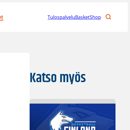
et
Tulospalvelu
BasketShop
Katso myös