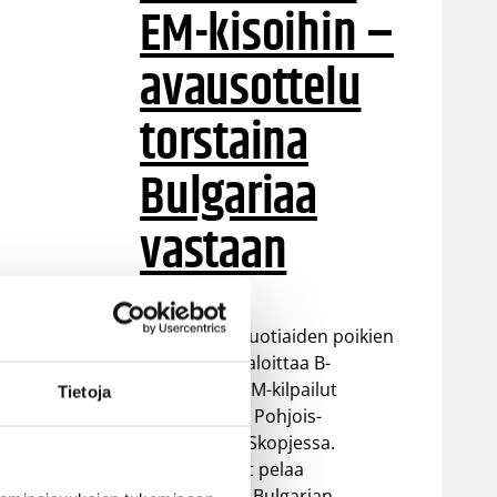
EM-kisoihin –
avausottelu
torstaina
Bulgariaa
vastaan
Suomen 16-vuotiaiden poikien
maajoukkue aloittaa B-
divisioonan EM-kilpailut
Tietoja
torstaina 6.8. Pohjois-
Makedonian Skopjessa.
Sudenpennut pelaa
alkulohkossa Bulgarian,