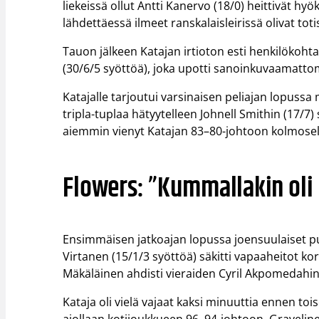
liekeissä ollut Antti Kanervo (18/0) heittivät hyö
lähdettäessä ilmeet ranskalaisleirissä olivat toti
Tauon jälkeen Katajan irtioton esti henkilökoht
(30/6/5 syöttöä), joka upotti sanoinkuvaamattom
Katajalle tarjoutui varsinaisen peliajan lopussa
tripla-tuplaa hätyytelleen Johnell Smithin (17/7)
aiemmin vienyt Katajan 83–80-johtoon kolmosel
Flowers: ”Kummallakin oli
Ensimmäisen jatkoajan lopussa joensuulaiset puol
Virtanen (15/1/3 syöttöä) säkitti vapaaheitot 
Mäkäläinen ahdisti vieraiden Cyril Akpomedahi
Kataja oli vielä vajaat kaksi minuuttia ennen toi