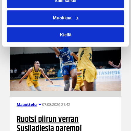
Salli kaikki
Muokkaa
Kiellä
07.08.2026 21:42
Maaottelu
Ruotsi piirun verran
Susiladiesia parempi