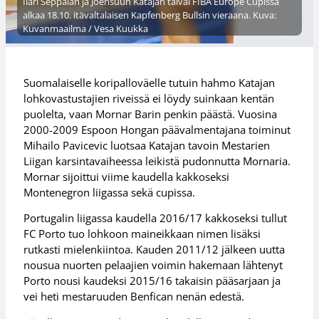
Ilari Seppälän ja Joensuun Katajan taival FIBA Europe Cupissa
alkaa 18.10. itävaltalaisen Kapfenberg Bullsin vieraana. Kuva:
Kuvanmaailma / Vesa Kuukka
Suomalaiselle koripalloväelle tutuin hahmo Katajan
lohkovastustajien riveissä ei löydy suinkaan kentän
puolelta, vaan Mornar Barin penkin päästä. Vuosina
2000-2009 Espoon Hongan päävalmentajana toiminut
Mihailo Pavicevic luotsaa Katajan tavoin Mestarien
Liigan karsintavaiheessa leikistä pudonnutta Mornaria.
Mornar sijoittui viime kaudella kakkoseksi
Montenegron liigassa sekä cupissa.
Portugalin liigassa kaudella 2016/17 kakkoseksi tullut
FC Porto tuo lohkoon maineikkaan nimen lisäksi
rutkasti mielenkiintoa. Kauden 2011/12 jälkeen uutta
nousua nuorten pelaajien voimin hakemaan lähtenyt
Porto nousi kaudeksi 2015/16 takaisin pääsarjaan ja
vei heti mestaruuden Benfican nenän edestä.