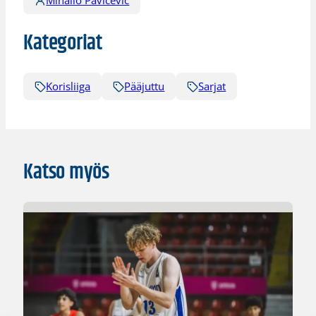
Mihailo Pavicevic
Kategoriat
Korisliiga
Pääjuttu
Sarjat
Katso myös