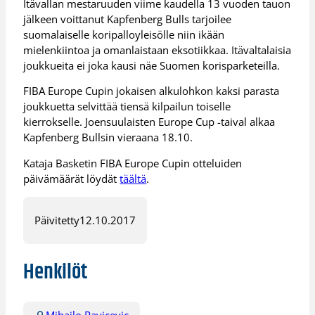
Itävallan mestaruuden viime kaudella 13 vuoden tauon
jälkeen voittanut Kapfenberg Bulls tarjoilee
suomalaiselle koripalloyleisölle niin ikään
mielenkiintoa ja omanlaistaan eksotiikkaa. Itävaltalaisia
joukkueita ei joka kausi näe Suomen korisparketeilla.
FIBA Europe Cupin jokaisen alkulohkon kaksi parasta
joukkuetta selvittää tiensä kilpailun toiselle
kierrokselle. Joensuulaisten Europe Cup -taival alkaa
Kapfenberg Bullsin vieraana 18.10.
Kataja Basketin FIBA Europe Cupin otteluiden
päivämäärät löydät
täältä
.
Päivitetty
12.10.2017
Henkilöt