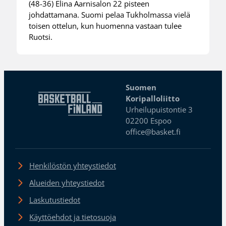
(48-36) Elina Aarnisalon 22 pisteen
johdattamana. Suomi pelaa Tukholmassa vielä
toisen ottelun, kun huomenna vastaan tulee
Ruotsi.
Suomen
Koripalloliitto
Urheilupuistontie 3
02200 Espoo
office@basket.fi
Henkilöstön yhteystiedot
Alueiden yhteystiedot
Laskutustiedot
Käyttöehdot ja tietosuoja