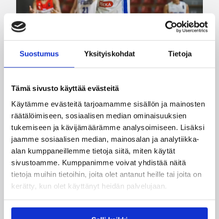
Suostumus
Yksityiskohdat
Tietoja
08.08.2026 00:37
EM-kilpailut
Tämä sivusto käyttää evästeitä
Suomen 16-vuotiaat pojat
Käytämme evästeitä tarjoamamme sisällön ja mainosten
voittivat Luxemburgin – EM-
räätälöimiseen, sosiaalisen median ominaisuuksien
kisojen voittotili aukesi
tukemiseen ja kävijämäärämme analysoimiseen. Lisäksi
vakuuttavalla pelillä
jaamme sosiaalisen median, mainosalan ja analytiikka-
alan kumppaneillemme tietoja siitä, miten käytät
sivustoamme. Kumppanimme voivat yhdistää näitä
Suomen 16-vuotiaat pojat ottivat vakuuttavan
tietoja muihin tietoihin, joita olet antanut heille tai joita on
85–45-voiton Luxemburgista B-divisioonan EM-
kerätty, kun olet käyttänyt heidän palvelujaan.
kilpailuissa johtamalla ottelua alusta loppuun.
Suomi kohtaa huomenna Ruotsin klo 19.30
Suomen aikaa.