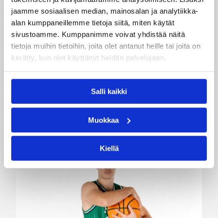
kokemusta kokoonpanoonsa
kahden pelaajan edestä
jaamme sosiaalisen median, mainosalan ja analytiikka-
alan kumppaneillemme tietoja siitä, miten käytät
sivustoamme. Kumppanimme voivat yhdistää näitä
Helsinki Seagullsin kokoonpano vahvistuu
tietoja muihin tietoihin, joita olet antanut heille tai joita on
kahdella tuoreella kasvolla. Joukkue on tehnyt
kerätty, kun olet käyttänyt heidän palvelujaan.
tulevan kauden mittaiset sopimukset viime
kaudella Saksan ProA-sarjan Karlsruhe Lionsia
edustaneen 26-vuotiaan yhdysvaltalaislaituri
Salli kaikki
Tyrese Williamsin sekä viime kaudella Kouvoja
edustaneen 32-vuotiaan Timi Puittisen kanssa.
Muokkaa
Kiellä