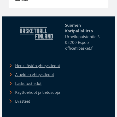
Suomen
Koripalloliitto
Urheilupuistontie 3
02200 Espoo
office@basket.fi
Henkilöstön yhteystiedot
Alueiden yhteystiedot
Laskutustiedot
Käyttöehdot ja tietosuoja
Evästeet