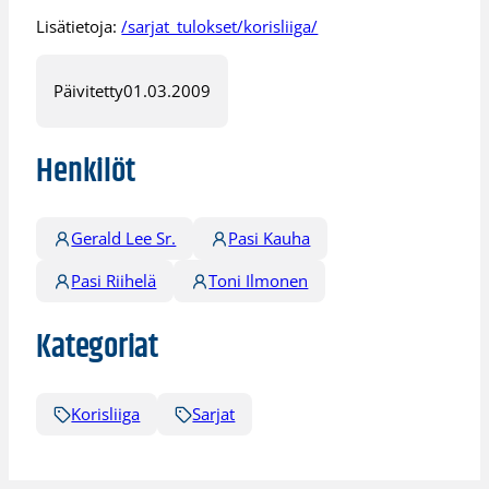
Lisätietoja:
/sarjat_tulokset/korisliiga/
Päivitetty
01.03.2009
Henkilöt
Gerald Lee Sr.
Pasi Kauha
Pasi Riihelä
Toni Ilmonen
Kategoriat
Korisliiga
Sarjat