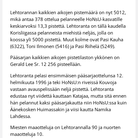
Lehtorannan kaikkien aikojen pistemäärä on nyt 5012,
mikä antaa 378 ottelua pelanneelle HoNsU-kasvatille
keskiarvoksi 13,3 pistettä. Lehtoranta on tällä kaudella
Korisliigassa pelanneista miehistä neljäs, jolla on
koossa yli 5000 pistettä. Muut kolme ovat Pasi Kauha
(6322), Toni Ilmonen (5416) ja Pasi Riihelä (5249).
Pääsarjan kaikkien aikojen pistetilaston ykkönen on
Gerald Lee Sr. 12 256 pisteellään.
Lehtoranta pelasi ensimmäisen pääsarjaottelunsa 12.
helmikuuta 1996 ja teki HoNsU:n riveissä Kouvoja
vastaan avauspelissään neljä pistettä. Lehtoranta
edustaa nyt viidettä kauttaan Katajaa, mutta sitä ennen
hän pelannut kaksi pääsarjakautta niin HoNsU:ssa kuin
Äänekosken Huimassakin ja viisi kautta Namika
Lahdessa.
Miesten maaotteluja on Lehtorannalla 90 ja nuorten
maaotteluja 10.