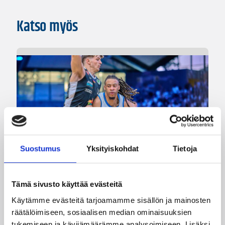
Katso myös
Suostumus
Yksityiskohdat
Tietoja
Tämä sivusto käyttää evästeitä
05.08.2026 11:34
Korisliiga
Käytämme evästeitä tarjoamamme sisällön ja mainosten
Seagulls hankki taitoa ja
räätälöimiseen, sosiaalisen median ominaisuuksien
tukemiseen ja kävijämäärämme analysoimiseen. Lisäksi