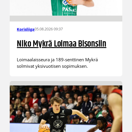
05.08.2026 09:37
Korisliiga
Niko Mykrä Loimaa Bisonsiin
Loimaalaisseura ja 189-senttinen Mykrä
solmivat yksivuotisen sopimuksen.