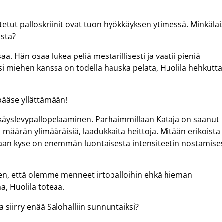
tetut palloskriinit ovat tuon hyökkäyksen ytimessä. Minkälai
asta?
. Hän osaa lukea peliä mestarillisesti ja vaatii pieniä
oksi miehen kanssa on todella hauska pelata, Huolila hehkutt
 pääse yllättämään!
ökkäyslevypallopelaaminen. Parhaimmillaan Kataja on saanut
 määrän ylimääräisiä, laadukkaita heittoja. Mitään erikoista
, vaan kyse on enemmän luontaisesta intensiteetin nostamise
sen, että olemme menneet irtopalloihin ehkä hieman
, Huolila toteaa.
ja siirry enää Salohalliin sunnuntaiksi?