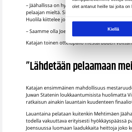
– Jäähallissa on hyvät puitteet operoida ja koti
olet antanut heille tai joita o
pelaajan mieltä. Siitä on hyvä ammentaa rohkeutt
Huolila kiittelee joensuulaiskannattajien tukea.
Kiellä
– Saamme olla Joensuussa kiitollisia siitä, miten
Katajan toinen ottelupallo mestaruuden voitta
”Lähdetään pelaamaan mei
Katajan ensimmäinen mahdollisuus mestaruuden v
Juwan Statenin loukkaantumisista huolimatta Vi
ratkaisun ainakin lauantain kuudenteen finaalio
Lauantaina pelataan kuitenkin Mehtimäen Jäähal
todella vakuuttava erityisesti hyökkäyspäässä 
Joensuussa luomaan laadukkaita heittoja joko 