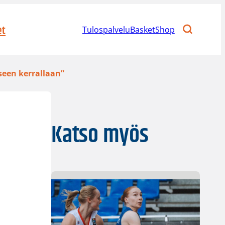
et
Tulospalvelu
BasketShop
seen kerrallaan”
Katso myös