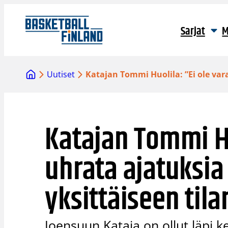
Siirry
sisältöön
Sarjat
M
Uutiset
Katajan Tommi Huolila: ”Ei ole va
Katajan Tommi Hu
uhrata ajatuksi
yksittäiseen til
Joensuun Kataja on ollut läpi 