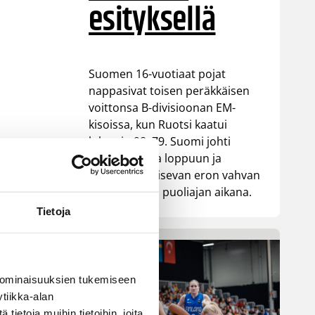
esityksellä
Suomen 16-vuotiaat pojat
nappasivat toisen peräkkäisen
voittonsa B-divisioonan EM-
a
kisoissa, kun Ruotsi kaatui
lukemin 98–79. Suomi johti
ottelua alusta loppuun ja
rakensi ratkaisevan eron vahvan
ensimmäisen puoliajan aikana.
Tietoja
 ominaisuuksien tukemiseen
tiikka-alan
ietoja muihin tietoihin, joita