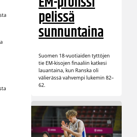
EM-pronssi
pelissä
sta
sunnuntaina
aa
Suomen 18-vuotiaiden tyttöjen
tie EM-kisojen finaaliin katkesi
lauantaina, kun Ranska oli
välierässä vahvempi lukemin 82–
62.
sta