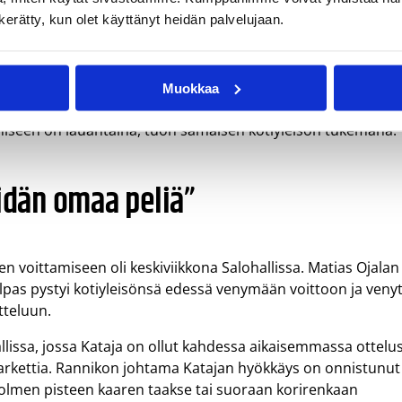
yleisön tuki sekä kannustus kohottavat varmasti jokaisen
n kerätty, kun olet käyttänyt heidän palvelujaan.
a sekä virtaa ja sitä kautta saamme peliin lisää vauhtia,
Muokkaa
 hyvin yleisöä on löytänyt peleihin koko kevään aikana.
miseen on lauantaina, tuon samaisen kotiyleisön tukemana.
dän omaa peliä”
oittamiseen oli keskiviikkona Salohallissa. Matias Ojalan 
lpas pystyi kotiyleisönsä edessä venymään voittoon ja venyt
tteluun.
lissa, jossa Kataja on ollut kahdessa aikaisemmassa ottelu
parkettia. Rannikon johtama Katajan hyökkäys on onnistunut
kolmen pisteen kaaren taakse tai suoraan korirenkaan