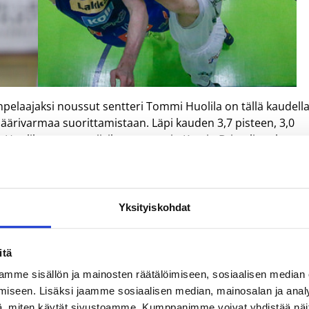
elaajaksi noussut sentteri Tommi Huolila on tällä kaudell
a, äärivarmaa suorittamistaan. Läpi kauden 3,7 pisteen, 3,0
ut Huolila on avausviisikon sentterin Kervin Bristolin takana
ajan hyökkäys saavat Bristolin istuessa nauttia laadukkaista
isestä puolustuspään työskentelystä.
tiparketillaan, kuten olettaa saattaa. Salohallissa pelatut
Yksityiskohdat
ä vieraskentällä yltänyt yli 75 pistettä korkeampaan saaliiseen,
n trillerivoitossa. Mehtimäen Jäähallissa Katajan
ssa lapioinut keskimäärin 91 pistettä per ottelu.
itä
mme sisällön ja mainosten räätälöimiseen, sosiaalisen median
astoihinsa kirjauttanut Huolila antaa ison osan kunniasta
iseen. Lisäksi jaamme sosiaalisen median, mainosalan ja analy
, miten käytät sivustoamme. Kumppanimme voivat yhdistää näitä t