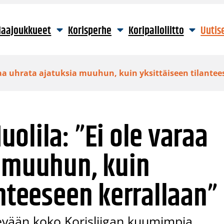
aajoukkueet
Korisperhe
Koripalloliitto
Uutis
raa uhrata ajatuksia muuhun, kuin yksittäiseen tilantee
olila: ”Ei ole varaa
a muuhun, kuin
anteeseen kerrallaan”
kevään koko Korisliigan kuumimpia