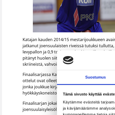
Katajan kauden 2014/15 mestarijoukkueen avainp
jatkanut joensuulaisten riveissä tutuksi tullutt
levypallon ja 0,9 torjunnan keskiarvoilla urheill
pitänyt huolen siitä, että Teemu Rannikko ja Kat
skriineistä, vahvoista rullauksista ja esimerkill
Finaalisarjassa Kataja on ollut erityisen vahva ko
Suostumus
ottelut ovat olleet tasaisia, eikä Kataja ole viel
jonka joukkue kirjautti finaalien avauskamppailu
hyökkäyskoneisto on puolestaan kahdessa ottelu
Tämä sivusto käyttää eväste
Käytämme evästeitä tarjoama
Finaalisarjan jokaisessa ottelussa torjunnan til
ja kävijämäärämme analysoim
joensuulaisyleisölle.
kumppaneillemme tietoja siitä