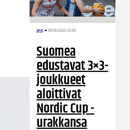
08.08.2026 22:58
3×3
Suomea
edustavat 3×3-
joukkueet
aloittivat
Nordic Cup -
urakkansa