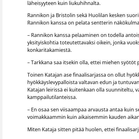
läheisyyteen kuin liukuhihnalta.
Rannikon ja Bristolin sekä Huolilan kesken suori
Rannikon kanssa on pelata sentterin näkökulm
– Rannikon kanssa pelaaminen on todella antoisaa
yksityiskohtia toteutettavaksi oikein, jonka vu
konkaritakamiestä.
– Tarkkana saa itsekin olla, ettei miehen syötöt
Toinen Katajan ase finaalisarjassa on ollut hy
hyökkäyslevypalloista valtavan edun ja tuntuvan
Katajan leirissä ei kuitenkaan olla suunniteltu
kamppailutilanteissa.
– En osaa sen viisaampaa arvausta antaa kuin 
voimakkaammin kuin aikaisemmin kauden aikana
Miten Kataja sitten pitää huolen, ettei finaalisar