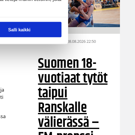
Salli kaikki
08.08.2026 22:50
EM-kilpailut
Suomen 18-
vuotiaat tytöt
taipui
ja
ti
Ranskalle
välierässä –
ssa