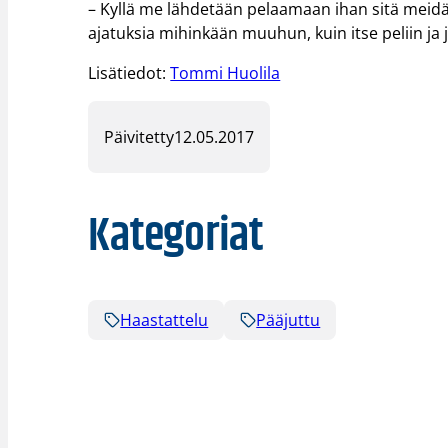
– Kyllä me lähdetään pelaamaan ihan sitä meidä
ajatuksia mihinkään muuhun, kuin itse peliin ja j
Lisätiedot:
Tommi Huolila
Päivitetty
12.05.2017
Kategoriat
Haastattelu
Pääjuttu