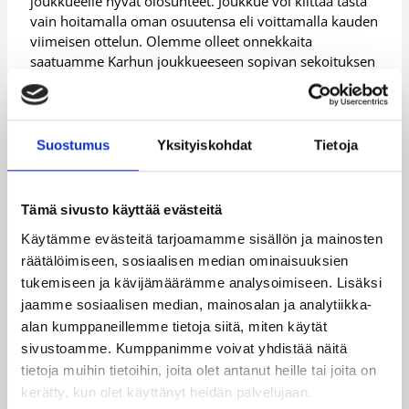
joukkueelle hyvät olosuhteet. Joukkue voi kiittää tästä
vain hoitamalla oman osuutensa eli voittamalla kauden
viimeisen ottelun. Olemme olleet onnekkaita
saatuamme Karhun joukkueeseen sopivan sekoituksen
kokemusta ja nuoruuden intoa sekä taustalle hyviä
tekijöitä. Uskon, että nykyinen joukkueemme olisi tänä
vuonna pärjännyt myös liigatasolla kohtuullisesti.
Suostumus
Yksityiskohdat
Tietoja
– Mielestäni ykkösdivari on tänä vuonna ollut
kovatasoisempi kuin vuosiin. Kaikki joukkueet pystyvät
voittoihin eli sarja on niiltä osin hyvin balanssissa. Uusi
Tämä sivusto käyttää evästeitä
pudotuspelijärjestelmä, joka mielestäni olisi pitänyt
toteuttaa jo aikoja sitten, tekee divarista hyvin erilaisen
Käytämme evästeitä tarjoamamme sisällön ja mainosten
kuin ennen. Divarissa tulee pian alkamaan kuudelle
räätälöimiseen, sosiaalisen median ominaisuuksien
joukkueelle ”toinen kausi”. Kaikilla kuudella on samat
tukemiseen ja kävijämäärämme analysoimiseen. Lisäksi
mahdollisuudet voittaa divarin mestaruus eikä
jaamme sosiaalisen median, mainosalan ja analytiikka-
runkosarjan sijoitukset siinä enää paljoa paina.
alan kumppaneillemme tietoja siitä, miten käytät
– Uskon, että joukkue, joka pysyy terveimpänä
sivustoamme. Kumppanimme voivat yhdistää näitä
pudotuspeleihin mentäessä ja niiden aikana, on
tietoja muihin tietoihin, joita olet antanut heille tai joita on
vahvoilla. Loppupelien alettua pelataan käytännössä
kerätty, kun olet käyttänyt heidän palvelujaan.