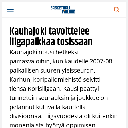
Siirry
sisältöön
Kauhajoki tavoittelee
liigapaikkaa tosissaan
Kauhajoki nousi hetkeksi
parrasvaloihin, kun kaudelle 2007-08
paikallisen suuren yleisseuran,
Karhun, koripallomiehistö selvitti
tiensä Korisliigaan. Kausi päättyi
tunnetuin seurauksin ja joukkue on
pelannut kuluvalla kaudella I
divisioonaa. Liigavuodesta oli kuitenkin
monenlaista hyötyä oppimisen