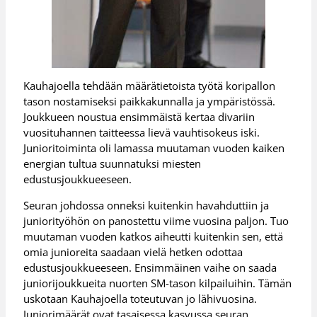
Kauhajoella tehdään määrätietoista työtä koripallon
tason nostamiseksi paikkakunnalla ja ympäristössä.
Joukkueen noustua ensimmäistä kertaa divariin
vuosituhannen taitteessa lievä vauhtisokeus iski.
Junioritoiminta oli lamassa muutaman vuoden kaiken
energian tultua suunnatuksi miesten
edustusjoukkueeseen.
Seuran johdossa onneksi kuitenkin havahduttiin ja
juniorityöhön on panostettu viime vuosina paljon. Tuo
muutaman vuoden katkos aiheutti kuitenkin sen, että
omia junioreita saadaan vielä hetken odottaa
edustusjoukkueeseen. Ensimmäinen vaihe on saada
juniorijoukkueita nuorten SM-tason kilpailuihin. Tämän
uskotaan Kauhajoella toteutuvan jo lähivuosina.
Juniorimäärät ovat tasaisessa kasvussa seuran