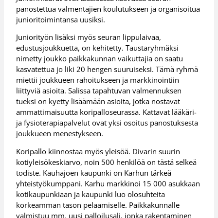
panostettua valmentajien koulutukseen ja organisoitua
junioritoimintansa uusiksi.
Juniorityön lisäksi myös seuran lippulaivaa,
edustusjoukkuetta, on kehitetty. Taustaryhmäksi
nimetty joukko paikkakunnan vaikuttajia on saatu
kasvatettua jo liki 20 hengen suuruiseksi. Tämä ryhmä
miettii joukkueen rahoitukseen ja markkinointiin
liittyviä asioita. Salissa tapahtuvan valmennuksen
tueksi on kyetty lisäämään asioita, jotka nostavat
ammattimaisuutta koripalloseurassa. Kattavat lääkäri-
ja fysioterapiapalvelut ovat yksi osoitus panostuksesta
joukkueen menestykseen.
Koripallo kiinnostaa myös yleisöä. Divarin suurin
kotiyleisökeskiarvo, noin 500 henkilöä on tästä selkeä
todiste. Kauhajoen kaupunki on Karhun tärkeä
yhteistyökumppani. Karhu markkinoi 15 000 asukkaan
kotikaupunkiaan ja kaupunki luo olosuhteita
korkeamman tason pelaamiselle. Paikkakunnalle
valmistuu mm. uusi palloilusali, jonka rakentaminen