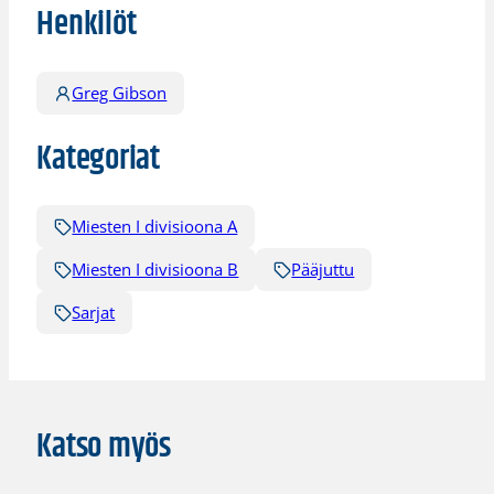
Henkilöt
Greg Gibson
Kategoriat
Miesten I divisioona A
Miesten I divisioona B
Pääjuttu
Sarjat
Katso myös