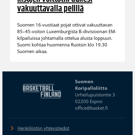
vakuuttavalla pelillä
Suomen 16-vuotiaat pojat ottivat vakuuttavan
85–45-voiton Luxemburgista B-divisioonan EM-
kilpailuissa johtamalla ottelua alusta loppuun.
Suomi kohtaa huomenna Ruotsin klo 19.30
Suomen aikaa.
Suomen
Koripalloliitto
Urheilupuistontie 3
02200 Espoo
office@basket.fi
Henkilöstön yhteystiedot