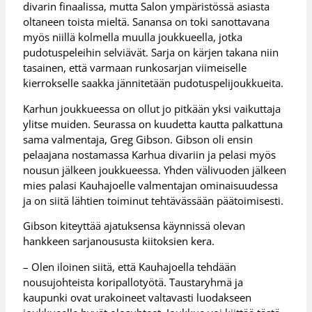
divarin finaalissa, mutta Salon ympäristössä asiasta
oltaneen toista mieltä. Sanansa on toki sanottavana
myös niillä kolmella muulla joukkueella, jotka
pudotuspeleihin selviävät. Sarja on kärjen takana niin
tasainen, että varmaan runkosarjan viimeiselle
kierrokselle saakka jännitetään pudotuspelijoukkueita.
Karhun joukkueessa on ollut jo pitkään yksi vaikuttaja
ylitse muiden. Seurassa on kuudetta kautta palkattuna
sama valmentaja, Greg Gibson. Gibson oli ensin
pelaajana nostamassa Karhua divariin ja pelasi myös
nousun jälkeen joukkueessa. Yhden välivuoden jälkeen
mies palasi Kauhajoelle valmentajan ominaisuudessa
ja on siitä lähtien toiminut tehtävässään päätoimisesti.
Gibson kiteyttää ajatuksensa käynnissä olevan
hankkeen sarjanoususta kiitoksien kera.
– Olen iloinen siitä, että Kauhajoella tehdään
nousujohteista koripallotyötä. Taustaryhmä ja
kaupunki ovat urakoineet valtavasti luodakseen