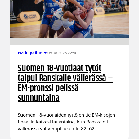
08.08.2026 22:50
EM-kilpailut
Suomen 18-vuotiaat tytöt
taipui Ranskalle välierässä –
EM-pronssi pelissä
sunnuntaina
Suomen 18-vuotiaiden tyttöjen tie EM-kisojen
finaaliin katkesi lauantaina, kun Ranska oli
välierässä vahvempi lukemin 82–62.