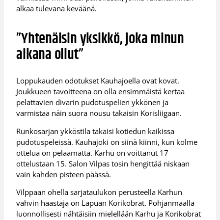
alkaa tulevana keväänä.
”Yhtenäisin yksikkö, joka minun
aikana ollut”
Loppukauden odotukset Kauhajoella ovat kovat.
Joukkueen tavoitteena on olla ensimmäistä kertaa
pelattavien divarin pudotuspelien ykkönen ja
varmistaa näin suora nousu takaisin Korisliigaan.
Runkosarjan ykköstila takaisi kotiedun kaikissa
pudotuspeleissä. Kauhajoki on siinä kiinni, kun kolme
ottelua on pelaamatta. Karhu on voittanut 17
ottelustaan 15. Salon Vilpas tosin hengittää niskaan
vain kahden pisteen päässä.
Vilppaan ohella sarjataulukon perusteella Karhun
vahvin haastaja on Lapuan Korikobrat. Pohjanmaalla
luonnollisesti nähtäisiin mielellään Karhu ja Korikobrat