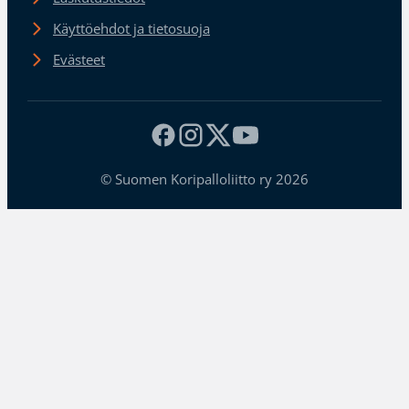
Käyttöehdot ja tietosuoja
Evästeet
© Suomen Koripalloliitto ry 2026