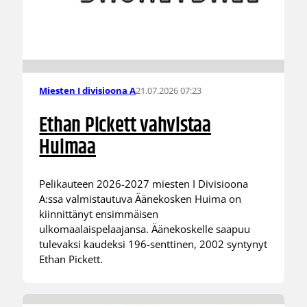
21.07.2026 07:23
Miesten I divisioona A
Ethan Pickett vahvistaa
Huimaa
Pelikauteen 2026-2027 miesten I Divisioona
A:ssa valmistautuva Äänekosken Huima on
kiinnittänyt ensimmäisen
ulkomaalaispelaajansa. Äänekoskelle saapuu
tulevaksi kaudeksi 196-senttinen, 2002 syntynyt
Ethan Pickett.