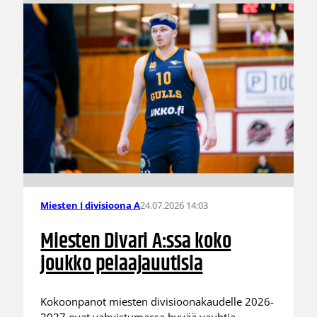
24.07.2026 14:03
Miesten I divisioona A
Miesten Divari A:ssa koko
joukko pelaajauutisia
Kokoonpanot miesten divisioonakaudelle 2026-
2027 ovat vahvistumassa hyvää vauhtia.