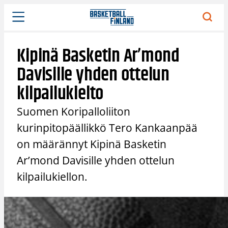
Siirry
sisältöön
Kipinä Basketin Ar’mond
Davisille yhden ottelun
kilpailukielto
Suomen Koripalloliiton
kurinpitopäällikkö Tero Kankaanpää
on määrännyt Kipinä Basketin
Ar’mond Davisille yhden ottelun
kilpailukiellon.