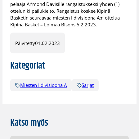
pelaaja Ar’mond Davisille rangaistukseksi yhden (1)
ottelun kilpailukielto. Rangaistus koskee Kipinä
Basketin seuraavaa miesten I divisioona A:n ottelua
Kipinä Basket – Loimaa Bisons 5.2.2023.
Päivitetty
01.02.2023
Kategoriat
Miesten I divisioona A
Sarjat
Katso myös