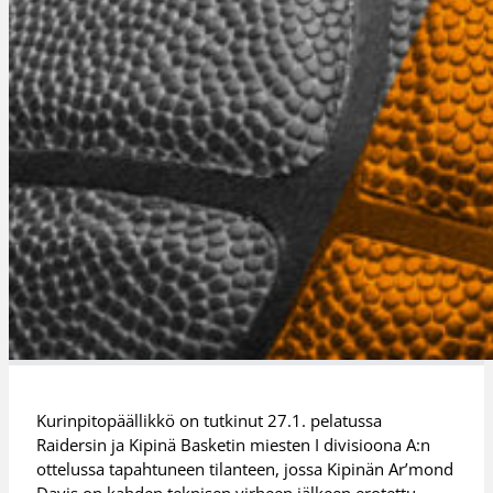
Kurinpitopäällikkö on tutkinut 27.1. pelatussa
Raidersin ja Kipinä Basketin miesten I divisioona A:n
ottelussa tapahtuneen tilanteen, jossa Kipinän Ar’mond
Davis on kahden teknisen virheen jälkeen erotettu