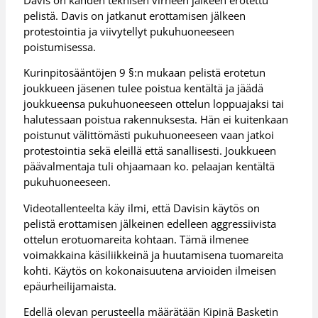
pelistä. Davis on jatkanut erottamisen jälkeen
protestointia ja viivytellyt pukuhuoneeseen
poistumisessa.
Kurinpitosääntöjen 9 §:n mukaan pelistä erotetun
joukkueen jäsenen tulee poistua kentältä ja jäädä
joukkueensa pukuhuoneeseen ottelun loppuajaksi tai
halutessaan poistua rakennuksesta. Hän ei kuitenkaan
poistunut välittömästi pukuhuoneeseen vaan jatkoi
protestointia sekä eleillä että sanallisesti. Joukkueen
päävalmentaja tuli ohjaamaan ko. pelaajan kentältä
pukuhuoneeseen.
Videotallenteelta käy ilmi, että Davisin käytös on
pelistä erottamisen jälkeinen edelleen aggressiivista
ottelun erotuomareita kohtaan. Tämä ilmenee
voimakkaina käsiliikkeinä ja huutamisena tuomareita
kohti. Käytös on kokonaisuutena arvioiden ilmeisen
epäurheilijamaista.
Edellä olevan perusteella määrätään Kipinä Basketin