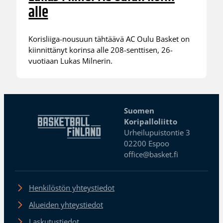
alle
Korisliiga-nousuun tähtäävä AC Oulu Basket on
kiinnittänyt korinsa alle 208-senttisen, 26-
vuotiaan Lukas Milnerin.
Suomen
Koripalloliitto
Urheilupuistontie 3
02200 Espoo
office@basket.fi
Henkilöstön yhteystiedot
Alueiden yhteystiedot
Laskutustiedot