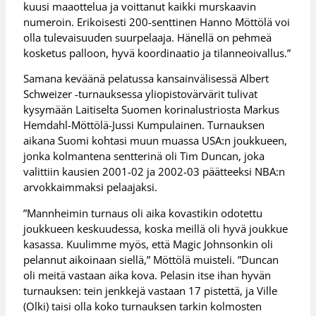
kuusi maaottelua ja voittanut kaikki murskaavin
numeroin. Erikoisesti 200-senttinen Hanno Möttölä voi
olla tulevaisuuden suurpelaaja. Hänellä on pehmeä
kosketus palloon, hyvä koordinaatio ja tilanneoivallus.”
Samana keväänä pelatussa kansainvälisessä Albert
Schweizer -turnauksessa yliopistovärvärit tulivat
kysymään Laitiselta Suomen korinalustriosta Markus
Hemdahl-Möttölä-Jussi Kumpulainen. Turnauksen
aikana Suomi kohtasi muun muassa USA:n joukkueen,
jonka kolmantena sentterinä oli Tim Duncan, joka
valittiin kausien 2001-02 ja 2002-03 päätteeksi NBA:n
arvokkaimmaksi pelaajaksi.
”Mannheimin turnaus oli aika kovastikin odotettu
joukkueen keskuudessa, koska meillä oli hyvä joukkue
kasassa. Kuulimme myös, että Magic Johnsonkin oli
pelannut aikoinaan siellä,” Möttölä muisteli. ”Duncan
oli meitä vastaan aika kova. Pelasin itse ihan hyvän
turnauksen: tein jenkkejä vastaan 17 pistettä, ja Ville
(Olki) taisi olla koko turnauksen tarkin kolmosten