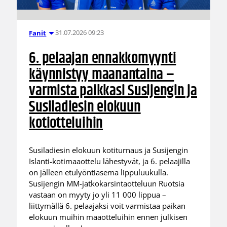
31.07.2026 09:23
Fanit
6. pelaajan ennakkomyynti
käynnistyy maanantaina –
varmista paikkasi Susijengin ja
Susiladiesin elokuun
kotiotteluihin
Susiladiesin elokuun kotiturnaus ja Susijengin
Islanti-kotimaaottelu lähestyvät, ja 6. pelaajilla
on jälleen etulyöntiasema lippuluukulla.
Susijengin MM-jatkokarsintaotteluun Ruotsia
vastaan on myyty jo yli 11 000 lippua –
liittymällä 6. pelaajaksi voit varmistaa paikan
elokuun muihin maaotteluihin ennen julkisen