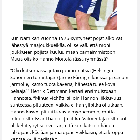
Kun Namikan vuonna 1976-syntyneet pojat alkoivat
lähestyä maajoukkueikää, oli selvää, että moni
joukkueen pojista kuuluu maan parhaimmistoon.
Mutta olisiko Hanno Möttölä tässä ryhmässä?
”Olin katsomassa jotain juniorimatsia (Helsingin
Sanomien toimittajan) Jarmo Färdigin kanssa, ja sanoin
Jarmolle, ‘katso tuota kaveria, hänestä tulee kova
pelaaja’,” Henrik Dettmann kertasi ensimuistoaan
Hannosta. ”Minua viehätti silloin Hannon liikkuvuus
suhteessa pituuteen, vaikka ei hän ylipitkä ollutkaan.
Hanno kasvoi pituutta vasta myöhemmin, mutta
minun silmissäni hän oli jo pitkä. Valmentajan silmäni
oli kehittynyt sen verran, että kun katsoin hänen
jalkojaan, käsiään ja raajojaan veikkasin, että kroppa
kasvaa kyllä perässä.”