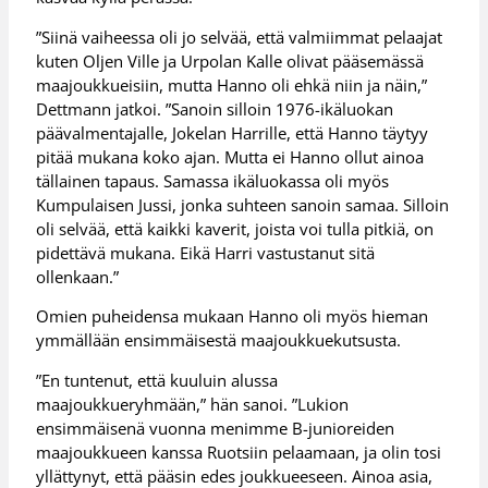
”Siinä vaiheessa oli jo selvää, että valmiimmat pelaajat
kuten Oljen Ville ja Urpolan Kalle olivat pääsemässä
maajoukkueisiin, mutta Hanno oli ehkä niin ja näin,”
Dettmann jatkoi. ”Sanoin silloin 1976-ikäluokan
päävalmentajalle, Jokelan Harrille, että Hanno täytyy
pitää mukana koko ajan. Mutta ei Hanno ollut ainoa
tällainen tapaus. Samassa ikäluokassa oli myös
Kumpulaisen Jussi, jonka suhteen sanoin samaa. Silloin
oli selvää, että kaikki kaverit, joista voi tulla pitkiä, on
pidettävä mukana. Eikä Harri vastustanut sitä
ollenkaan.”
Omien puheidensa mukaan Hanno oli myös hieman
ymmällään ensimmäisestä maajoukkuekutsusta.
”En tuntenut, että kuuluin alussa
maajoukkueryhmään,” hän sanoi. ”Lukion
ensimmäisenä vuonna menimme B-junioreiden
maajoukkueen kanssa Ruotsiin pelaamaan, ja olin tosi
yllättynyt, että pääsin edes joukkueeseen. Ainoa asia,