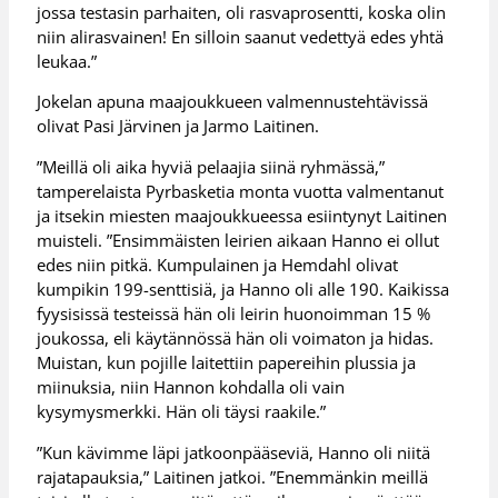
jossa testasin parhaiten, oli rasvaprosentti, koska olin
niin alirasvainen! En silloin saanut vedettyä edes yhtä
leukaa.”
Jokelan apuna maajoukkueen valmennustehtävissä
olivat Pasi Järvinen ja Jarmo Laitinen.
”Meillä oli aika hyviä pelaajia siinä ryhmässä,”
tamperelaista Pyrbasketia monta vuotta valmentanut
ja itsekin miesten maajoukkueessa esiintynyt Laitinen
muisteli. ”Ensimmäisten leirien aikaan Hanno ei ollut
edes niin pitkä. Kumpulainen ja Hemdahl olivat
kumpikin 199-senttisiä, ja Hanno oli alle 190. Kaikissa
fyysisissä testeissä hän oli leirin huonoimman 15 %
joukossa, eli käytännössä hän oli voimaton ja hidas.
Muistan, kun pojille laitettiin papereihin plussia ja
miinuksia, niin Hannon kohdalla oli vain
kysymysmerkki. Hän oli täysi raakile.”
”Kun kävimme läpi jatkoonpääseviä, Hanno oli niitä
rajatapauksia,” Laitinen jatkoi. ”Enemmänkin meillä