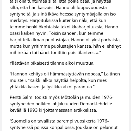
taisi olla tuntumaa siitä, että poika osaa, ja näyttää
siltä, että hän kasvaisi. Hanno oli loppuvuodesta
syntyneitä, ja siinä ikävaiheessa syntymäajalla on iso
merkitys. Harjoituksissa kuitenkin näki, että kun
teimme henkilökohtaisia tekniikkaharjoituksia, Hanno
osasi kaiken hyvin. Toisin sanoen, kun teimme
harjoitteita ilman puolustajaa, Hanno oli yksi parhaista,
mutta kun yritimme puolustajien kanssa, hän ei ehtinyt
mihinkään tai hänet tönittiin pois tilanteesta.”
Yllättävän pikaisesti tilanne alkoi muuttua.
”Hannon kehitys oli hämmästyttävän nopeaa,” Laitinen
muisteli. ”Kaikki alkoi näyttää helpolta, kun mies
yhtäkkiä kasvoi ja fysiikka alkoi parantua.”
Pentti Salmi todisti myös Möttölän ja muiden 1976-
syntyneiden poikien lahjakkuuden Demari-lehdelle
keväällä 1993 kirjoittamassaan artikkelissa.
”Suomella on tavallista parempi vuosikerta 1976-
syntyneissä pojissa koripallossa. Joukkue on pelannut