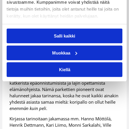
1
sivustoamme. Kumppanimme voivat yhdistää näitä
ti
Honka-Hapoel
8.
Tapiolan
tietoja muihin tietoihin, joita olet antanut heille tai joita on
11.1
Tel Aviv (ISR)
3
Urheiluhalli
kerätty, kun olet käyttänyt heidän palvelujaan.
1.
0
1
ke
Salli kaikki
KTP-Namika
8.
Karhuvuoren
12.1
Lahti
3
Urheilutalo
1.
0
Muokkaa
Kiellä
Mikko Simonin kirjoittamassa teoksessa suomalaiset
koripalloihmiset kertovat ikimuistoisista saavutuksista,
katkerista epäonnistumisista ja lajin opettamista
elämänohjeista. Nämä parkettien pioneerit ovat
halunneet jakaa tarinansa, koska he ovat kaikki ainakin
yhdestä asiasta samaa mieltä: koripallo on ollut heille
enemmän kuin peli
.
Kirjassa tarinoitaan jakamassa mm. Hanno Möttölä,
Henrik Dettmann, Kari Liimo, Monni Sarkalahi, Ville