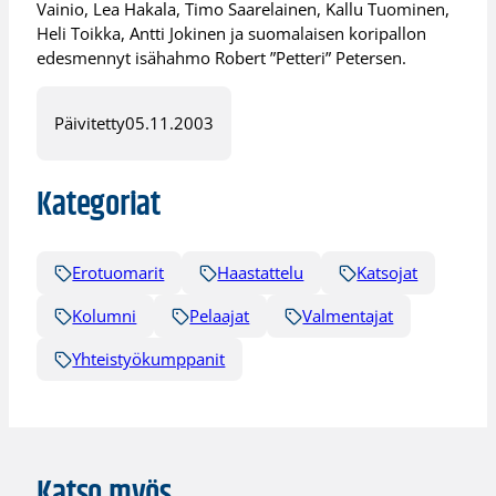
Vainio, Lea Hakala, Timo Saarelainen, Kallu Tuominen,
Heli Toikka, Antti Jokinen ja suomalaisen koripallon
edesmennyt isähahmo Robert ”Petteri” Petersen.
Päivitetty
05.11.2003
Kategoriat
Erotuomarit
Haastattelu
Katsojat
Kolumni
Pelaajat
Valmentajat
Yhteistyökumppanit
Katso myös