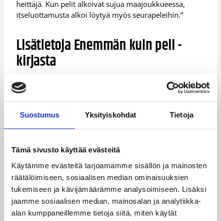
heittäjä. Kun pelit alkoivat sujua maajoukkueessa,
itseluottamusta alkoi löytyä myös seurapeleihin.”
Lisätietoja Enemmän kuin peli -
kirjasta
Mikko Simonin kirjoittama Enemmän kuin peli -kirja on
myynnissä 10.11. lähtien kirjakaupoissa ja osoitteessa
www.urheilumuseo.fi. Kirjan normaalihinta on 16,50
Suostumus
Yksityiskohdat
Tietoja
euroa. Kirja on myynnissä alennettuun 12 euron
kappalehintaan vain seuraavissa koripallo-otteluissa.
Saavu ajoissa paikalle, niin voit myös saada joidenkin
Tämä sivusto käyttää evästeitä
kirjan avainhenkilöiden allekirjoitukset!
Käytämme evästeitä tarjoamamme sisällön ja mainosten
1
räätälöimiseen, sosiaalisen median ominaisuuksien
ma
8.
Myyrmäen
tukemiseen ja kävijämäärämme analysoimiseen. Lisäksi
10.1
PuHu-LrNMKY
3
Urheilutalo
1.
jaamme sosiaalisen median, mainosalan ja analytiikka-
0
alan kumppaneillemme tietoja siitä, miten käytät