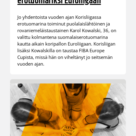
erotuomariksi Euroliigaan
Jo yhdentoista vuoden ajan Korisliigassa
erotuomarina toiminut puolalaislähtöinen ja
rovaniemeläistaustainen Karol Kowalski, 36, on
valittu kolmantena suomalaiserotuomarina
kautta aikain koripallon Euroliigaan. Korisliigan
lisäksi Kowalskilla on taustaa FIBA Europe
Cupista, missä hän on viheltänyt jo seitsemän
vuoden ajan.