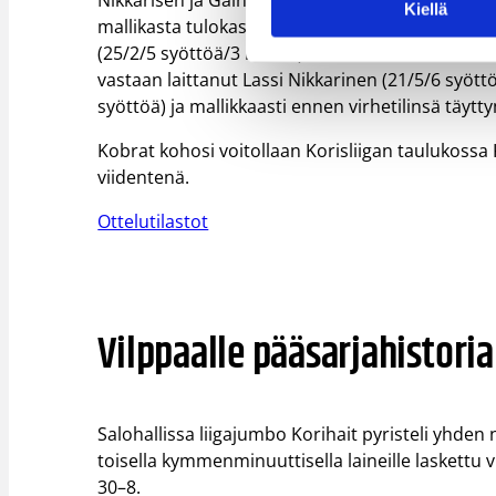
Nikkarisen ja Gainesin lisäksi Kobria kirittivät J
Kiellä
mallikasta tulokaskautta pelaava Remu Raitanen 
(25/2/5 syöttöä/3 riistoa) lisäksi ”Nikkaristen ta
vastaan laittanut Lassi Nikkarinen (21/5/6 syött
syöttöä) ja mallikkaasti ennen virhetilinsä täytt
Kobrat kohosi voitollaan Korisliigan taulukossa 
viidentenä.
Ottelutilastot
Vilppaalle pääsarjahistoria
Salohallissa liigajumbo Korihait pyristeli yhden
toisella kymmenminuuttisella laineille laskett
30–8.