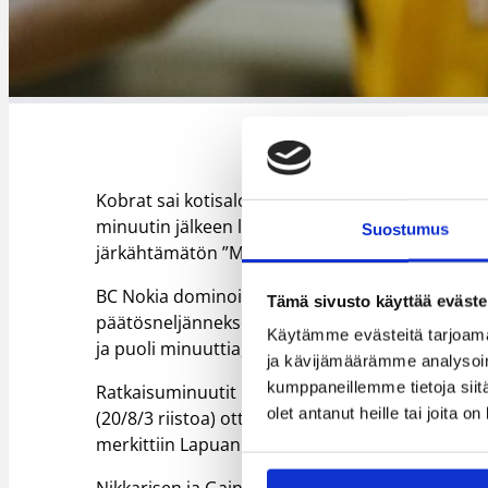
Kobrat sai kotisalossaan lentävän lähdön mitte
minuutin jälkeen lukemissa 10–0 ennen kuin nok
Suostumus
järkähtämätön ”Majuri” Antero Lehto, joka upotti
BC Nokia dominoi pelitapahtumia kolmannen jak
Tämä sivusto käyttää eväste
päätösneljänneksen alkua. Kobrat tiivisti omas
Käytämme evästeitä tarjoama
ja puoli minuuttia, BC Nokia johti kutkuttavasti 
ja kävijämäärämme analysoim
kumppaneillemme tietoja siitä
Ratkaisuminuutit kuuluivat kuitenkin lapualaisil
olet antanut heille tai joita o
(20/8/3 riistoa) ottivat reppuselkäänsä Kobrat,
merkittiin Lapuan urheilutalon tulostaululle 105