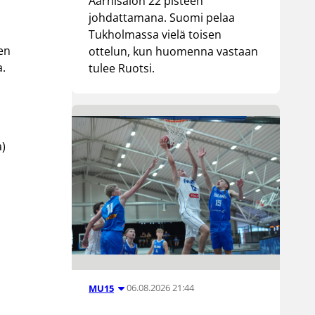
Aarnisalon 22 pisteen
johdattamana. Suomi pelaa
Tukholmassa vielä toisen
men
ottelun, kun huomenna vastaan
a.
tulee Ruotsi.
a)
06.08.2026 21:44
MU15