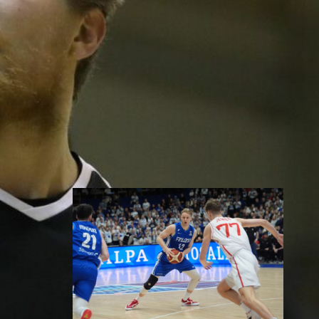
Susiladies päätti Tukholmassa
pelatun kahden ottelun
mittaisen miniturnauksen
tappioon, kun Ruotsi oli parempi
loppulukemin 73-68 (33-47).
Suomi pelaa seuraavan kerran
ensi viikonloppuna Helsingissä.