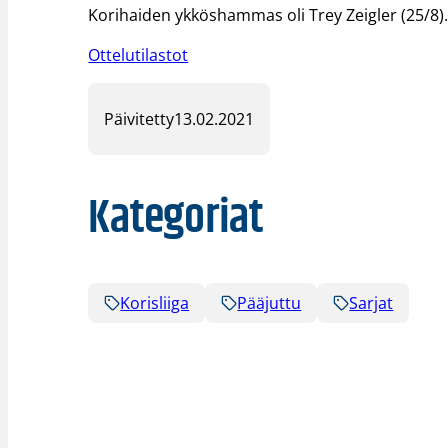
Korihaiden ykköshammas oli Trey Zeigler (25/8)
Ottelutilastot
Päivitetty
13.02.2021
Kategoriat
Korisliiga
Pääjuttu
Sarjat