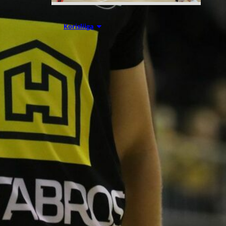
07.08.2026 09:23
Korisliiga
Daniel Dolenc
KTP-Basketin
haaviin
Dolenc on rakentanut pitkän
ammattilaisuran Suomen lisäksi
Ranskassa, Itävallassa,
Liettuassa, Romaniassa,
Bosniassa ja viimeksi Islannissa.