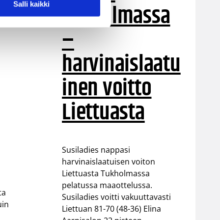
Tukholmassa
Salli kaikki
don
–
harvinaislaatu
inen voitto
Liettuasta
Susiladies nappasi
harvinaislaatuisen voiton
Liettuasta Tukholmassa
pelatussa maaottelussa.
ta
Susiladies voitti vakuuttavasti
uin
Liettuan 81-70 (48-36) Elina