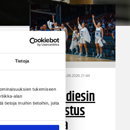
ti
Tietoja
06.08.2026 21:44
Maaottelu
me
Susiladiesin
 ominaisuuksien tukemiseen
tiikka-alan
puolustus
ietoja muihin tietoihin, joita
at
rautaa