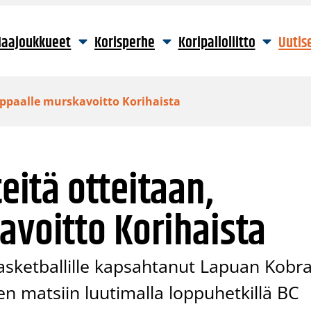
aajoukkueet
Korisperhe
Koripalloliitto
Uutis
ilppaalle murskavoitto Korihaista
teitä otteitaan,
avoitto Korihaista
Basketballille kapsahtanut Lapuan Kobra
en matsiin luutimalla loppuhetkillä BC