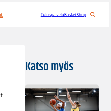
et
Tulospalvelu
BasketShop
Katso myös
t