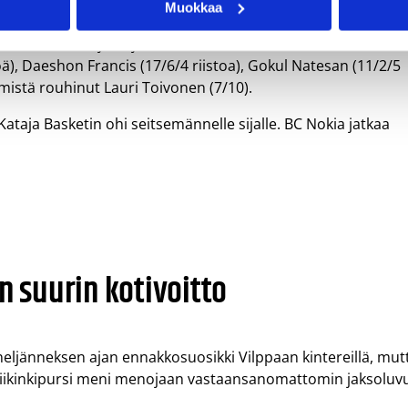
ordan Loveridge (20/9), Nate Grimes (20/14/2 blokkia) ja
Muokkaa
(14/9). Nokialaisista onnistuivat ikinuoren ja salskean Leh
istelussa” voittajaksi julistautuneelle Antolle kovan kovaa
öä), Daeshon Francis (17/6/4 riistoa), Gokul Natesan (11/2/5
ymistä rouhinut Lauri Toivonen (7/10).
Kataja Basketin ohi seitsemännelle sijalle. BC Nokia jatkaa
n suurin kotivoitto
 neljänneksen ajan ennakkosuosikki Vilppaan kintereillä, mut
u viikinkipursi meni menojaan vastaansanomattomin jaksoluv