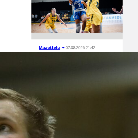
07.08.2026 21:42
Maaottelu
Ruotsi piirun
verran
Susiladiesia
parempi
Tukholmassa