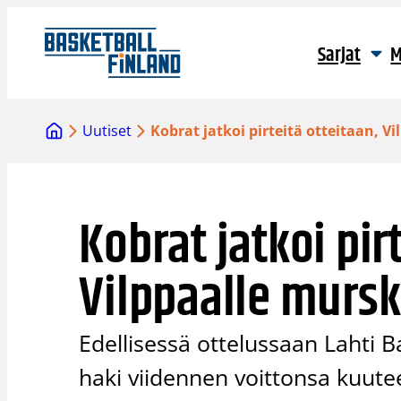
Siirry
sisältöön
Sarjat
M
Uutiset
Kobrat jatkoi pirteitä otteitaan, V
Kobrat jatkoi pir
Vilppaalle mursk
Edellisessä ottelussaan Lahti 
haki viidennen voittonsa kuute