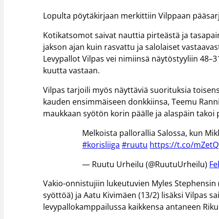
Lopulta pöytäkirjaan merkittiin Vilppaan pääsarj
Kotikatsomot saivat nauttia pirteästä ja tasapa
jakson ajan kuin rasvattu ja salolaiset vastaav
Levypallot Vilpas vei nimiinsä näytöstyyliin 48–
kuutta vastaan.
Vilpas tarjoili myös näyttäviä suorituksia toise
kauden ensimmäiseen donkkiinsa, Teemu Rannikko (
maukkaan syötön korin päälle ja alaspäin takoi 
Melkoista pallorallia Salossa, kun M
#korisliiga
#ruutu
https://t.co/mZet
— Ruutu Urheilu (@RuutuUrheilu)
Fe
Vakio-onnistujiin lukeutuvien Myles Stephensin (
syöttöä) ja Aatu Kivimäen (13/2) lisäksi Vilpas s
levypallokamppailussa kaikkensa antaneen Riku L