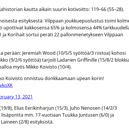
ahistorian kautta aikain suurin kotivoitto: 119–66 (55–28).
inoisesta esityksestä: Vilppaan joukkuepuolustus toimi kol
asti upottivat kakkosensa 65% ja kolmosensa 44% tarkkuudell
31 ja Korihait sortui peräti 22 pallonmenetykseen Vilppaan
nsa perään: Jeremiah Wood (10/5/5 syöttöä/3 riistoa) kohosi
9/2/6 syöttöä) tarjoili Ladarien Griffinille (15/8/2 blokki
palloa myös Mikko Koivisto (10/4).
ikko Koivisto onnistuu donkkaamaan upean korin!
QvkoXK
bruary 13, 2021
19/8), Elias Eerikinharjun (15/3), Juho Nenosen (14/2/3
ai lisäpontta mm. 17-vuotiaan Tuukka Juntusen (6/0) ja
aineen (2/8) esityksistä.