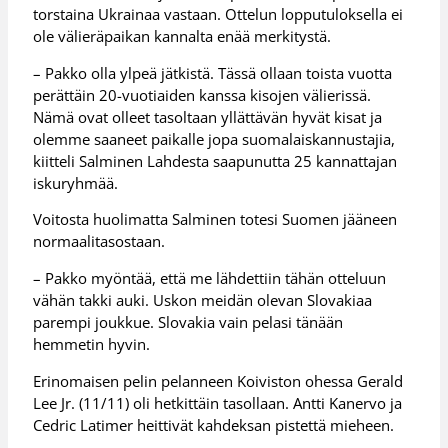
torstaina Ukrainaa vastaan. Ottelun lopputuloksella ei
ole välieräpaikan kannalta enää merkitystä.
– Pakko olla ylpeä jätkistä. Tässä ollaan toista vuotta
perättäin 20-vuotiaiden kanssa kisojen välierissä.
Nämä ovat olleet tasoltaan yllättävän hyvät kisat ja
olemme saaneet paikalle jopa suomalaiskannustajia,
kiitteli Salminen Lahdesta saapunutta 25 kannattajan
iskuryhmää.
Voitosta huolimatta Salminen totesi Suomen jääneen
normaalitasostaan.
– Pakko myöntää, että me lähdettiin tähän otteluun
vähän takki auki. Uskon meidän olevan Slovakiaa
parempi joukkue. Slovakia vain pelasi tänään
hemmetin hyvin.
Erinomaisen pelin pelanneen Koiviston ohessa Gerald
Lee Jr. (11/11) oli hetkittäin tasollaan. Antti Kanervo ja
Cedric Latimer heittivät kahdeksan pistettä mieheen.