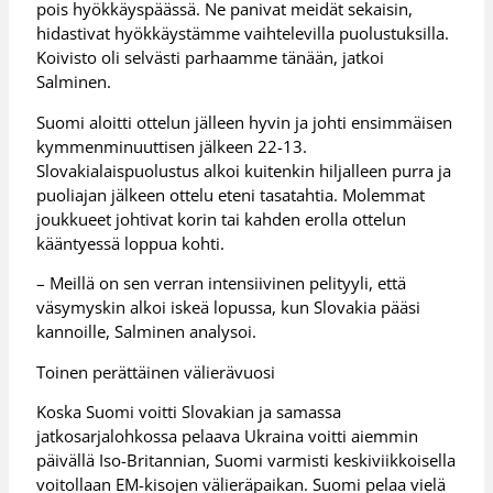
pois hyökkäyspäässä. Ne panivat meidät sekaisin,
hidastivat hyökkäystämme vaihtelevilla puolustuksilla.
Koivisto oli selvästi parhaamme tänään, jatkoi
Salminen.
Suomi aloitti ottelun jälleen hyvin ja johti ensimmäisen
kymmenminuuttisen jälkeen 22-13.
Slovakialaispuolustus alkoi kuitenkin hiljalleen purra ja
puoliajan jälkeen ottelu eteni tasatahtia. Molemmat
joukkueet johtivat korin tai kahden erolla ottelun
kääntyessä loppua kohti.
– Meillä on sen verran intensiivinen pelityyli, että
väsymyskin alkoi iskeä lopussa, kun Slovakia pääsi
kannoille, Salminen analysoi.
Toinen perättäinen välierävuosi
Koska Suomi voitti Slovakian ja samassa
jatkosarjalohkossa pelaava Ukraina voitti aiemmin
päivällä Iso-Britannian, Suomi varmisti keskiviikkoisella
voitollaan EM-kisojen välieräpaikan. Suomi pelaa vielä