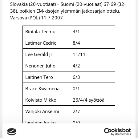
Slovakia (20-vuotiaat) – Suomi (20-vuotiaat) 67-69 (32-
38), poikien EM-kisojen ylemmän jatkosarjan ottelu,
Varsova (POL) 11.7.2007
Rintala Teemu
4/1
Latimer Cedric
8/4
Lee Gerald Jr.
11/11
Nenonen Juho
4/2
Laitinen Tero
6/3
Brace Kwamena
0/1
Koivisto Mikko
26/4/4 syöttöä
Vanjoki Anselmi
2/7
Järvinen Jouko
0/0
Kanervo Antti
8/0