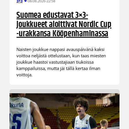
08.08.2026 22:58
3×3
Suomea edustavat 3×3-
joukkueet aloittivat Nordic Cup
-urakkansa Kööpenhaminassa
Naisten joukkue nappasi avauspäivänä kaksi
voittoa neljästä ottelustaan, kun taas miesten
joukkue haastoi vastustajiaan tiukoissa
kamppailuissa, mutta jäi tällä kertaa ilman
voittoja.