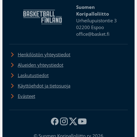
Suomen
Koripalloliitto
Urheilupuistontie 3
02200 Espoo
office@basket.fi
Henkilöstön yhteystiedot
Alueiden yhteystiedot
Laskutustiedot
Käyttöehdot ja tietosuoja
Evästeet
© Suomen Koripalloliitto ry 2026