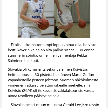
– Ei olisi uskomattomampi loppu voinut olla. Koivisto
heitti kaverin kainalon alta pallon sisään juuri ennen
summerin sointia, onnellinen valmentaja Pekka
Salminen hehkutti.
Slovakia oli kymmentä sekuntia ennen Koiviston
heittoa noussut 30 pistettä heittäneen Maros Zuffan
vapaaheitoilla pisteen johtoon. Suomen näkökulmasta
viimeinen ratkaisu pelattiin oikealle miehelle, sillä
Koivisto (26/4) oli tiukassa slovakialaispuristuksessa
ainoa tasolleen päässyt pelaaja.
– Slovakia pelasi muun muuassa Gerald Lee Jr.:n täysin