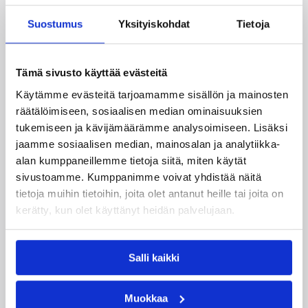
Pounds Michael
0/0
Suostumus
Yksityiskohdat
Tietoja
Ahonen Roope
0/0
Tämä sivusto käyttää evästeitä
Käytämme evästeitä tarjoamamme sisällön ja mainosten
Päivitetty
11.07.2007
räätälöimiseen, sosiaalisen median ominaisuuksien
tukemiseen ja kävijämäärämme analysoimiseen. Lisäksi
Henkilöt
jaamme sosiaalisen median, mainosalan ja analytiikka-
alan kumppaneillemme tietoja siitä, miten käytät
sivustoamme. Kumppanimme voivat yhdistää näitä
tietoja muihin tietoihin, joita olet antanut heille tai joita on
Antti Kanervo
Cedric Latimer
Ei Ole
kerätty, kun olet käyttänyt heidän palvelujaan.
Gerald Lee Jr.
Pekka Salminen
Kategoriat
Salli kaikki
Muokkaa
Maajoukkue
Maaottelu
MU20