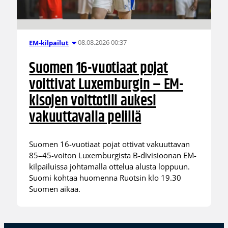
08.08.2026 00:37
EM-kilpailut
Suomen 16-vuotiaat pojat
voittivat Luxemburgin – EM-
kisojen voittotili aukesi
vakuuttavalla pelillä
Suomen 16-vuotiaat pojat ottivat vakuuttavan
85–45-voiton Luxemburgista B-divisioonan EM-
kilpailuissa johtamalla ottelua alusta loppuun.
Suomi kohtaa huomenna Ruotsin klo 19.30
Suomen aikaa.