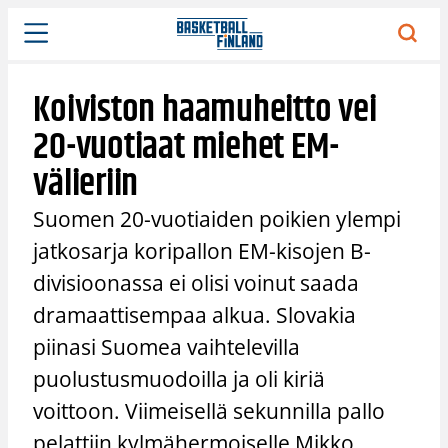
Siirry
sisältöön
Koiviston haamuheitto vei
20-vuotiaat miehet EM-
välieriin
Suomen 20-vuotiaiden poikien ylempi
jatkosarja koripallon EM-kisojen B-
divisioonassa ei olisi voinut saada
dramaattisempaa alkua. Slovakia
piinasi Suomea vaihtelevilla
puolustusmuodoilla ja oli kiriä
voittoon. Viimeisellä sekunnilla pallo
pelattiin kylmähermoiselle Mikko