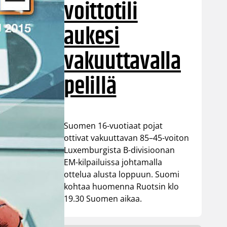
voittotili
aukesi
vakuuttavalla
pelillä
Suomen 16-vuotiaat pojat
ottivat vakuuttavan 85–45-voiton
Luxemburgista B-divisioonan
EM-kilpailuissa johtamalla
ottelua alusta loppuun. Suomi
kohtaa huomenna Ruotsin klo
19.30 Suomen aikaa.