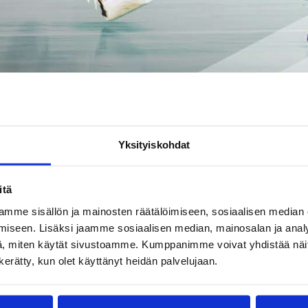
Yksityiskohdat
itä
mme sisällön ja mainosten räätälöimiseen, sosiaalisen median
iseen. Lisäksi jaamme sosiaalisen median, mainosalan ja analy
, miten käytät sivustoamme. Kumppanimme voivat yhdistää näitä t
ioskeista kautta maan.
n kerätty, kun olet käyttänyt heidän palvelujaan.