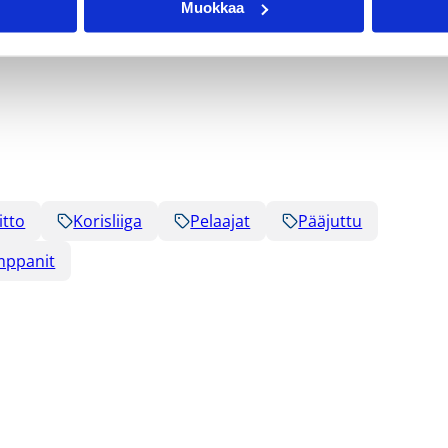
Muokkaa
itto
Korisliiga
Pelaajat
Pääjuttu
mppanit