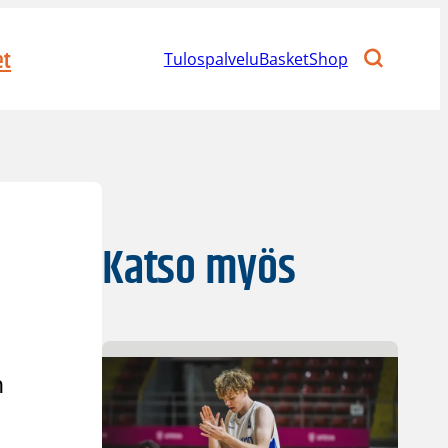
et
Tulospalvelu
BasketShop
Katso myös
n