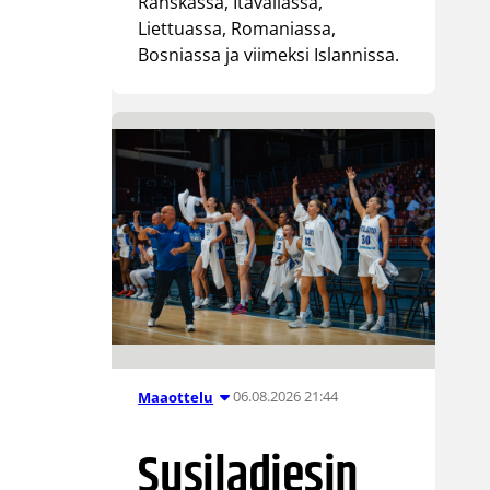
Ranskassa, Itävallassa,
Liettuassa, Romaniassa,
Bosniassa ja viimeksi Islannissa.
06.08.2026 21:44
Maaottelu
Susiladiesin