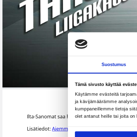
Suostumus
Tämä sivusto käyttää eväste
Käytämme evästeitä tarjoama
ja kävijämäärämme analysoim
kumppaneillemme tietoja siitä
Ilta-Sanomat saa hankittua ruokakaupoista ja k
olet antanut heille tai joita o
Lisätiedot:
Aiemmat KORI-lehdet