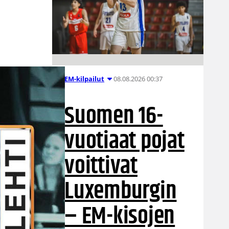
08.08.2026 00:37
EM-kilpailut
Suomen 16-
vuotiaat pojat
voittivat
Luxemburgin
– EM-kisojen