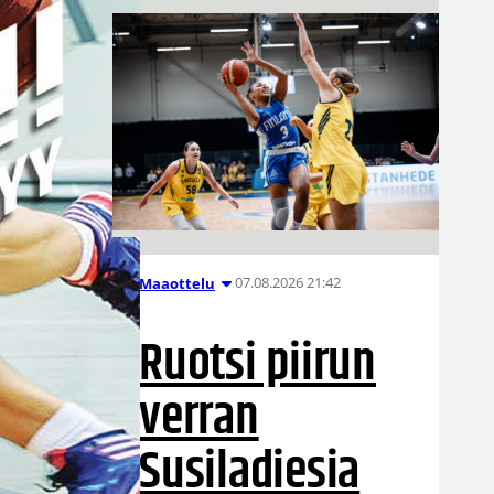
07.08.2026 21:42
Maaottelu
Ruotsi piirun
verran
Susiladiesia