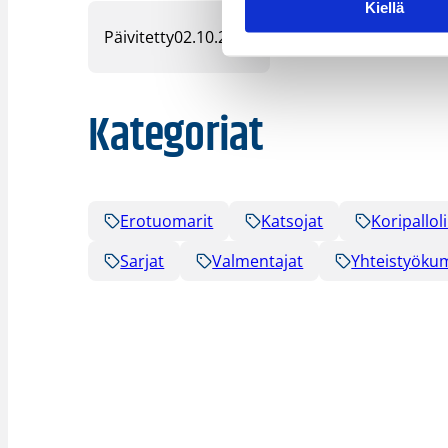
Kiellä
Päivitetty
02.10.2015
Kategoriat
Erotuomarit
Katsojat
Koripalloli
Sarjat
Valmentajat
Yhteistyöku