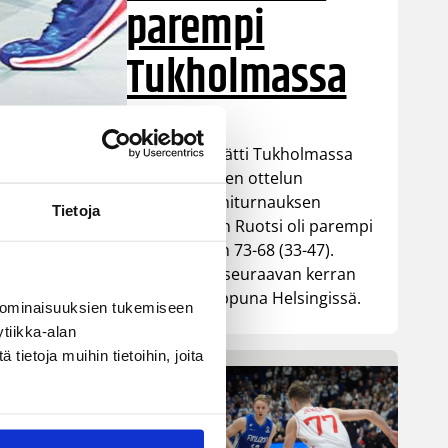
parempi
Tukholmassa
Susiladies päätti Tukholmassa
pelatun kahden ottelun
mittaisen miniturnauksen
Tietoja
tappioon, kun Ruotsi oli parempi
loppulukemin 73-68 (33-47).
Suomi pelaa seuraavan kerran
ensi viikonloppuna Helsingissä.
 ominaisuuksien tukemiseen
tiikka-alan
ietoja muihin tietoihin, joita