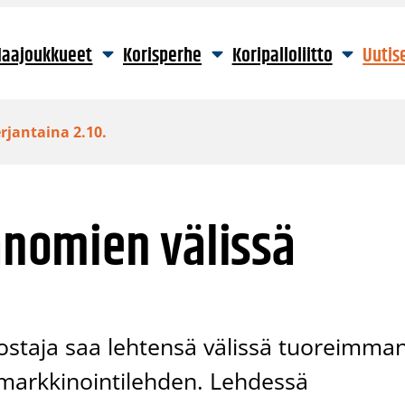
aajoukkueet
Korisperhe
Koripalloliitto
Uutis
rjantaina 2.10.
Sanomien välissä
 ostaja saa lehtensä välissä tuoreimma
jimarkkinointilehden. Lehdessä