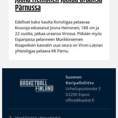
Pärnussa
Edelliset kaksi kautta Korisliigaa pelaavaa
Kouvoja edustanut Joona Heinonen, 188 cm ja
22 vuotta, jatkaa uraansa Virossa. Pitkään myös
Espanjassa pelanneen Munkkiniemen
Kisapoikien kasvatin uusi seura on Viron-Latvian
yhteisliigaa pelaava KK Pärnu.
Suomen
Koripalloliitto
Urheilupuistontie 3
02200 Espoo
office@basket.fi
Henkilöstön yhteystiedot