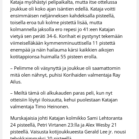
Kataja myöhästyi pelipaikalta, mutta itse ottelussa
joukkue oli koko ajan isäntien edellä. Kataja voitti
ensimmäisen neljänneksen kahdeksalla pisteellä,
toisella eroa tuli kolme pistettä lisää, mutta
kolmannella jaksolla ero repesi jo 41:een Katajan
vietyä sen peräti 34-6. Korihait ei pystynyt tekemään
viimeiselläkään kymmenminuuttisella 11 pistettä
enempää ja näin hailauma kärsi kaikkien aikojen
kotitappionsa huimalla 55 pisteen erolla.
– Pelimme oli väsynyttä ja joukkue oli saamattomin
mitä olen nähnyt, puhisi Korihaiden valmentaja Ray
Ailus.
– Meiltä tämä oli alkukauden paras peli, kun nyt
otteisiin löytyi iloisuutta, kehui puolestaan Katajan
valmentaja Timo Heinonen.
Murskajaisia johti Katajan kolmikko Sami Lehtoranta
24 pisteellä, Petri Virtanen 23:lla ja Alex Wesby 21
pisteellä. Vaisusta kotijoukkueesta Gerald Lee jr. nousi
tehokkaimmaksi 20 pisteellä.