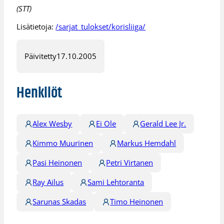
(STT)
Lisätietoja:
/sarjat_tulokset/korisliiga/
Päivitetty
17.10.2005
Henkilöt
Alex Wesby
Ei Ole
Gerald Lee Jr.
Kimmo Muurinen
Markus Hemdahl
Pasi Heinonen
Petri Virtanen
Ray Ailus
Sami Lehtoranta
Sarunas Skadas
Timo Heinonen