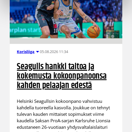
05.08.2026 11:34
Korisliiga
Seagulls hankki taitoa ja
kokemusta kokoonpanoonsa
kahden pelaajan edestä
Helsinki Seagullsin kokoonpano vahvistuu
kahdella tuoreella kasvolla. Joukkue on tehnyt
tulevan kauden mittaiset sopimukset viime
kaudella Saksan ProA-sarjan Karlsruhe Lionsia
edustaneen 26-vuotiaan yhdysvaltalaislaituri