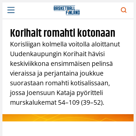
Siirry
sisältöön
Korihait romahti kotonaan
Korisliigan kolmella voitolla aloittanut
Uudenkaupungin Korihait hävisi
keskiviikkona ensimmäisen pelinsä
vieraissa ja perjantaina joukkue
suorastaan romahti kotisalissaan,
jossa Joensuun Kataja pyöritteli
murskalukemat 54–109 (39–52).