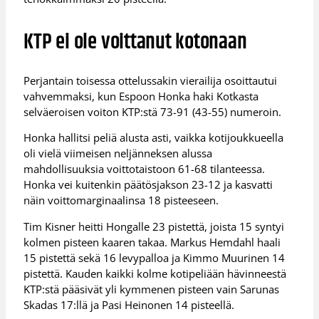
KTP ei ole voittanut kotonaan
Perjantain toisessa ottelussakin vierailija osoittautui
vahvemmaksi, kun Espoon Honka haki Kotkasta
selväeroisen voiton KTP:stä 73-91 (43-55) numeroin.
Honka hallitsi peliä alusta asti, vaikka kotijoukkueella
oli vielä viimeisen neljänneksen alussa
mahdollisuuksia voittotaistoon 61-68 tilanteessa.
Honka vei kuitenkin päätösjakson 23-12 ja kasvatti
näin voittomarginaalinsa 18 pisteeseen.
Tim Kisner heitti Hongalle 23 pistettä, joista 15 syntyi
kolmen pisteen kaaren takaa. Markus Hemdahl haali
15 pistettä sekä 16 levypalloa ja Kimmo Muurinen 14
pistettä. Kauden kaikki kolme kotipeliään hävinneestä
KTP:stä pääsivät yli kymmenen pisteen vain Sarunas
Skadas 17:llä ja Pasi Heinonen 14 pisteellä.