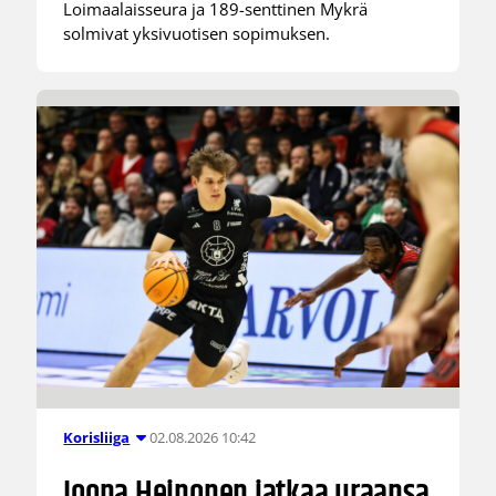
Loimaalaisseura ja 189-senttinen Mykrä
solmivat yksivuotisen sopimuksen.
02.08.2026 10:42
Korisliiga
Joona Heinonen jatkaa uraansa