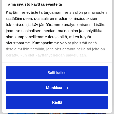
Tämä sivusto käyttää evästeitä
Käytämme evästeitä tarjoamamme sisällön ja mainosten
räätälöimiseen, sosiaalisen median ominaisuuksien
07.08.2026 09:23
Korisliiga
tukemiseen ja kävijämäärämme analysoimiseen. Lisäksi
jaamme sosiaalisen median, mainosalan ja analytiikka-
Daniel Dolenc KTP-Basketin
alan kumppaneillemme tietoja siitä, miten käytät
haaviin
sivustoamme. Kumppanimme voivat yhdistää näitä
tietoja muihin tietoihin, joita olet antanut heille tai joita on
kerätty, kun olet käyttänyt heidän palvelujaan.
Dolenc on rakentanut pitkän ammattilaisuran
Suomen lisäksi Ranskassa, Itävallassa,
Liettuassa, Romaniassa, Bosniassa ja viimeksi
Salli kaikki
Islannissa.
Muokkaa
Kiellä