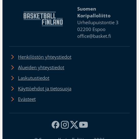
Suomen
Koripalloliitto
Urheilupuistontie 3
02200 Espoo
office@basket.fi
Henkilöstön yhteystiedot
Alueiden yhteystiedot
Laskutustiedot
Käyttöehdot ja tietosuoja
Evästeet