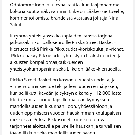
Odotamme innolla tulevaa kautta, kun laajennamme
kokonaisuutta näkyvämmin Liike on Lääke -kiertueelle,
kommentoi omista brändeistä vastaava johtaja Nina
Salmi.
K-ryhmä yhteistyössä kauppiaiden kanssa tarjoaa
jatkossakin koripalloseuroille Pirkka Street Basket -
kiertueet sekä Pirkka Pikkusudet -koriskoulut ja -riehat.
Pirkka näkyy Pikkusudet-yhteistyön lisäksi nuorten ja
aikuisten koripallomaajoukkueiden
yhteistyökumppanina sekä Liike on lääke -kiertueella.
Pirkka Street Basket on kasvanut vuosi vuodelta, ja
viime vuonna kiertue teki jälleen uuden ennätyksen,
kun se liikutti kevään ja syksyn aikana yli 12 000 lasta.
Kiertue on tarjonnut lapsille matalan kynnyksen
mahdollisuuden liikunnan iloon, yhdessäoloon ja
uuden oppimiseen vuoden hauskimman koulupäivän
merkeissä. Pirkka Pikkusudet ‑koriskoulut ovat
tarjonneet aloittaville pelureille hauskan ja turvallisen
tavan liikkua sekä mahdollisuuden saada