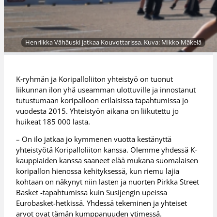
Henriikka Vähäuski jatkaa Kouvottarissa. Kuva: Mikko Mäkelä
K‑ryhmän ja Koripalloliiton yhteistyö on tuonut
liikunnan ilon yhä useamman ulottuville ja innostanut
tutustumaan koripalloon erilaisissa tapahtumissa jo
vuodesta 2015. Yhteistyön aikana on liikutettu jo
huikeat 185 000 lasta.
– On ilo jatkaa jo kymmenen vuotta kestänyttä
yhteistyötä Koripalloliiton kanssa. Olemme yhdessä K-
kauppiaiden kanssa saaneet elää mukana suomalaisen
koripallon hienossa kehityksessä, kun riemu lajia
kohtaan on näkynyt niin lasten ja nuorten Pirkka Street
Basket -tapahtumissa kuin Susijengin upeissa
Eurobasket-hetkissä. Yhdessä tekeminen ja yhteiset
arvot ovat tämän kumppanuuden ytimessä.