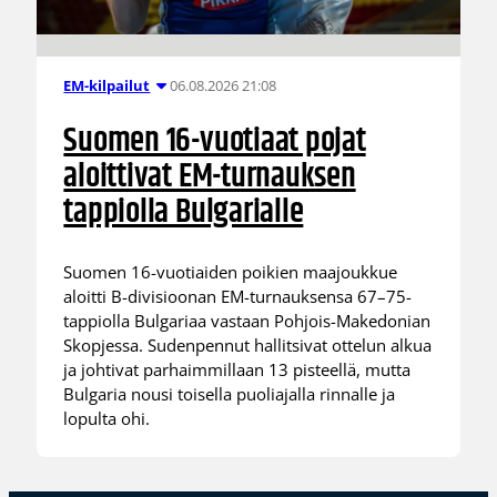
06.08.2026 21:08
EM-kilpailut
Suomen 16-vuotiaat pojat
aloittivat EM-turnauksen
tappiolla Bulgarialle
Suomen 16-vuotiaiden poikien maajoukkue
aloitti B-divisioonan EM-turnauksensa 67–75-
tappiolla Bulgariaa vastaan Pohjois-Makedonian
Skopjessa. Sudenpennut hallitsivat ottelun alkua
ja johtivat parhaimmillaan 13 pisteellä, mutta
Bulgaria nousi toisella puoliajalla rinnalle ja
lopulta ohi.