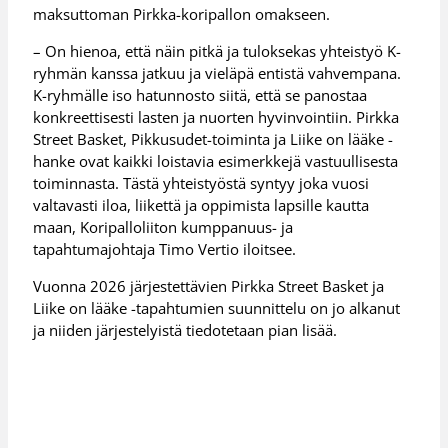
maksuttoman Pirkka-koripallon omakseen.
– On hienoa, että näin pitkä ja tuloksekas yhteistyö K-
ryhmän kanssa jatkuu ja vieläpä entistä vahvempana.
K-ryhmälle iso hatunnosto siitä, että se panostaa
konkreettisesti lasten ja nuorten hyvinvointiin. Pirkka
Street Basket, Pikkusudet-toiminta ja Liike on lääke -
hanke ovat kaikki loistavia esimerkkejä vastuullisesta
toiminnasta. Tästä yhteistyöstä syntyy joka vuosi
valtavasti iloa, liikettä ja oppimista lapsille kautta
maan, Koripalloliiton kumppanuus- ja
tapahtumajohtaja Timo Vertio iloitsee.
Vuonna 2026 järjestettävien Pirkka Street Basket ja
Liike on lääke -tapahtumien suunnittelu on jo alkanut
ja niiden järjestelyistä tiedotetaan pian lisää.