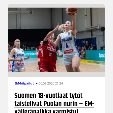
06.08.2026 21:24
EM-kilpailut
Suomen 18-vuotiaat tytöt
taistelivat Puolan nurin – EM-
välieräpaikka varmistui