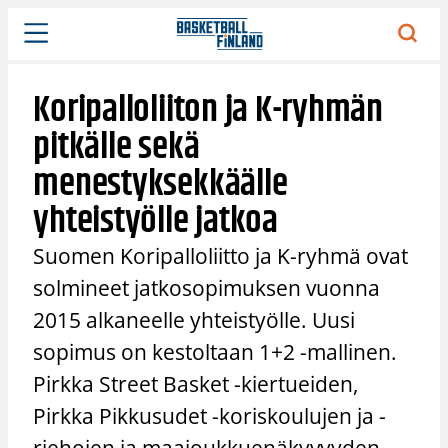
Siirry
sisältöön
Koripalloliiton ja K-ryhmän
pitkälle sekä
menestyksekkäälle
yhteistyölle jatkoa
Suomen Koripalloliitto ja K-ryhmä ovat
solmineet jatkosopimuksen vuonna
2015 alkaneelle yhteistyölle. Uusi
sopimus on kestoltaan 1+2 -mallinen.
Pirkka Street Basket -kiertueiden,
Pirkka Pikkusudet -koriskoulujen ja -
riehojen ja maajoukkuenäkyvyyden