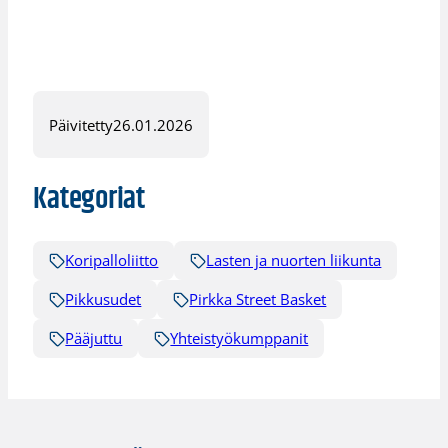
Päivitetty
26.01.2026
Kategoriat
Koripalloliitto
Lasten ja nuorten liikunta
Pikkusudet
Pirkka Street Basket
Pääjuttu
Yhteistyökumppanit