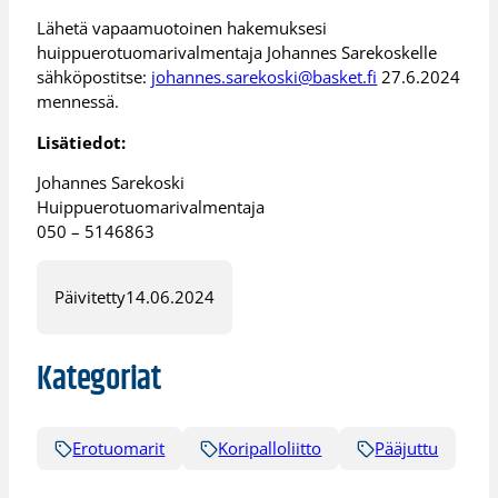
Lähetä vapaamuotoinen hakemuksesi
huippuerotuomarivalmentaja Johannes Sarekoskelle
sähköpostitse:
johannes.sarekoski@basket.fi
27.6.2024
mennessä.
Lisätiedot:
Johannes Sarekoski
Huippuerotuomarivalmentaja
050 – 5146863
Päivitetty
14.06.2024
Kategoriat
Erotuomarit
Koripalloliitto
Pääjuttu