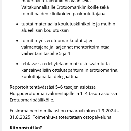
materiaalia Talenttiklinikkaan sekä
Valtakunnallisille Erotuomariklinikoille sekä
toimit näiden klinikoiden pääkouluttajana
tuotat materiaalia koulutusklinikoille ja muihin
alueellisiin koulutuksiin
toimit myös erotuomarikouluttajien
valmentajana ja laajennat mentoritoimintaa
vaiheittain tasoille 5 ja 4
tehtävässä edellytetään matkustusvalmiutta
kansainvälisiin ottelutapahtumiin erotuomarina,
kouluttajana tai delegaattina
Raportoit tehtävässäsi 5–6 tasojen asioissa
Huippuerotuomarivalmentajalle ja 1–4 tason asioissa
Erotuomaripäällikölle.
Ensimmäinen toimikausi on määräaikainen 1.9.2024 –
31.8.2025. Toimenkuva toteutetaan ostopalveluna.
Kiinnostuitko?