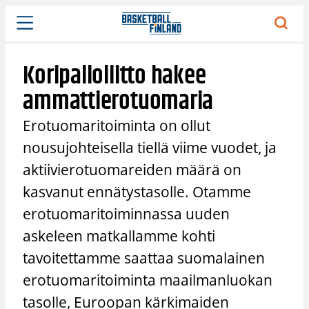
Siirry
sisältöön
Koripalloliitto hakee
ammattierotuomaria
Erotuomaritoiminta on ollut
nousujohteisella tiellä viime vuodet, ja
aktiivierotuomareiden määrä on
kasvanut ennätystasolle. Otamme
erotuomaritoiminnassa uuden
askeleen matkallamme kohti
tavoitettamme saattaa suomalainen
erotuomaritoiminta maailmanluokan
tasolle, Euroopan kärkimaiden