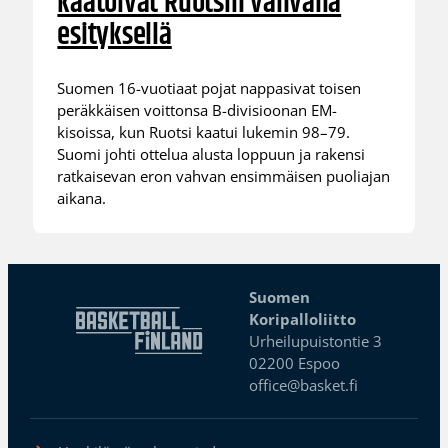
kaatoivat Ruotsin vahvalla
esityksellä
Suomen 16-vuotiaat pojat nappasivat toisen
peräkkäisen voittonsa B-divisioonan EM-
kisoissa, kun Ruotsi kaatui lukemin 98–79.
Suomi johti ottelua alusta loppuun ja rakensi
ratkaisevan eron vahvan ensimmäisen puoliajan
aikana.
Suomen
Koripalloliitto
Urheilupuistontie 3
02200 Espoo
office@basket.fi