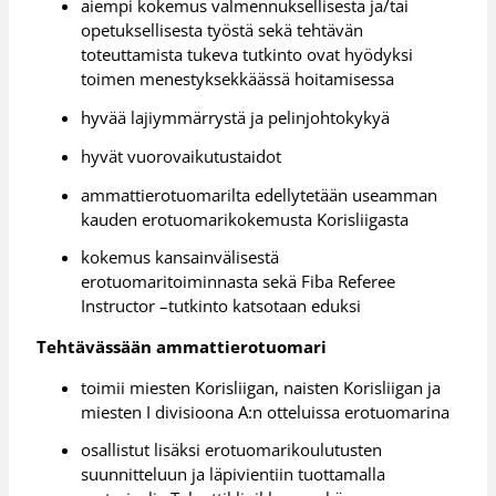
aiempi kokemus valmennuksellisesta ja/tai
opetuksellisesta työstä sekä tehtävän
toteuttamista tukeva tutkinto ovat hyödyksi
toimen menestyksekkäässä hoitamisessa
hyvää lajiymmärrystä ja pelinjohtokykyä
hyvät vuorovaikutustaidot
ammattierotuomarilta edellytetään useamman
kauden erotuomarikokemusta Korisliigasta
kokemus kansainvälisestä
erotuomaritoiminnasta sekä Fiba Referee
Instructor –tutkinto katsotaan eduksi
Tehtävässään ammattierotuomari
toimii miesten Korisliigan, naisten Korisliigan ja
miesten I divisioona A:n otteluissa erotuomarina
osallistut lisäksi erotuomarikoulutusten
suunnitteluun ja läpivientiin tuottamalla