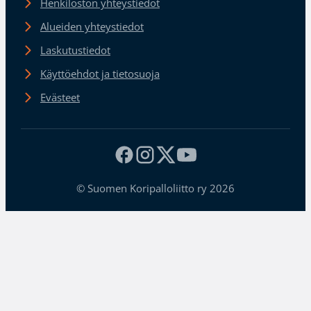
Henkilöstön yhteystiedot
Alueiden yhteystiedot
Laskutustiedot
Käyttöehdot ja tietosuoja
Evästeet
© Suomen Koripalloliitto ry 2026