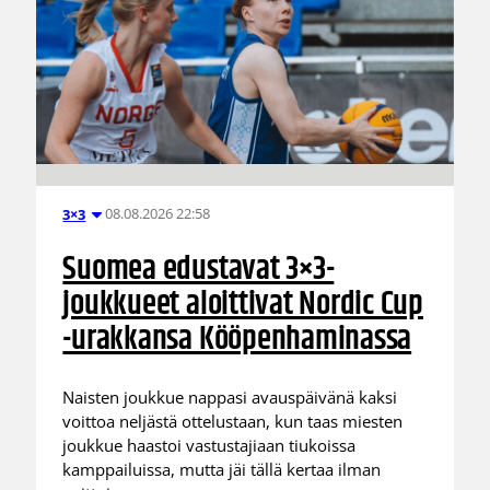
08.08.2026 22:58
3×3
Suomea edustavat 3×3-
joukkueet aloittivat Nordic Cup
-urakkansa Kööpenhaminassa
Naisten joukkue nappasi avauspäivänä kaksi
voittoa neljästä ottelustaan, kun taas miesten
joukkue haastoi vastustajiaan tiukoissa
kamppailuissa, mutta jäi tällä kertaa ilman