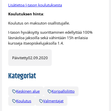
Lisätietoa I-tason koulutuksesta
Koulutuksen hinta
:
Koulutus on maksuton osallistujalle.
I-tason hyväksytty suorittaminen edellyttää 100%
läsnäoloa jaksoilla sekä vähintään 15h erilaisia
kursseja itseopiskelujaksolla 1.4.
Päivitetty
02.09.2020
Kategoriat
Keskinen alue
Koripalloliitto
Koulutus
Valmentajat