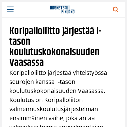
Siirry
sisältöön
Koripalloliitto järjestää I-
tason
koulutuskokonaisuuden
Vaasassa
Koripalloliitto järjestää yhteistyössä
seurojen kanssa I-tason
koulutuskokonaisuuden Vaasassa.
Koulutus on Koripalloliiton
valmennuskoulutusjärjestelmän
ensimmäinen vaihe, joka antaa
valmiuksia toimia apuvalmentajan