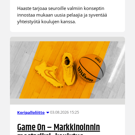
Haaste tarjoaa seuroille valmiin konseptin
innostaa mukaan uusia pelaajia ja syventää
yhteistyötä koulujen kanssa.
03.08.2026 15:25
Koripalloliitto
Game On – Markkinoinnin