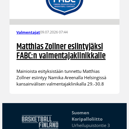
09.07.2026 07:44
Valmentajat
Matthias Zollner esiintyjäksi
FABC:n valmentajaklinikkalle
Mainioista esityksistään tunnettu Matthias
Zollner esiintyy Namika Areenalla Helsingissä
kansainvälisen valmentajaklinikalla 29.-30.8
Suomen
Koripalloliitto
Urheilupuistontie 3