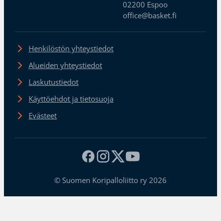
02200 Espoo
office@basket.fi
Henkilöstön yhteystiedot
Alueiden yhteystiedot
Laskutustiedot
Käyttöehdot ja tietosuoja
Evästeet
© Suomen Koripalloliitto ry 2026