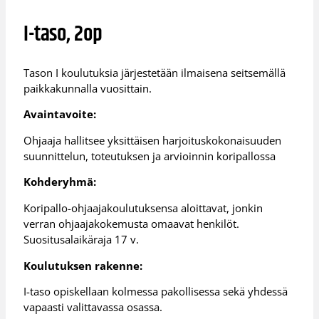
I-taso, 2op
Tason I koulutuksia järjestetään ilmaisena seitsemällä
paikkakunnalla vuosittain.
Avaintavoite:
Ohjaaja hallitsee yksittäisen harjoituskokonaisuuden
suunnittelun, toteutuksen ja arvioinnin koripallossa
Kohderyhmä:
Koripallo-ohjaajakoulutuksensa aloittavat, jonkin
verran ohjaajakokemusta omaavat henkilöt.
Suositusalaikäraja 17 v.
Koulutuksen rakenne:
I-taso opiskellaan kolmessa pakollisessa sekä yhdessä
vapaasti valittavassa osassa.