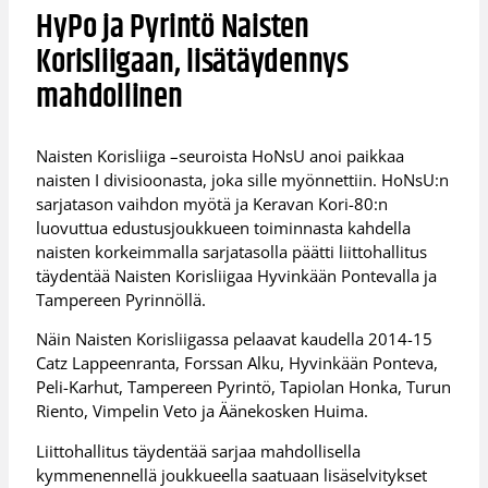
HyPo ja Pyrintö Naisten
Korisliigaan, lisätäydennys
mahdollinen
Naisten Korisliiga –seuroista HoNsU anoi paikkaa
naisten I divisioonasta, joka sille myönnettiin. HoNsU:n
sarjatason vaihdon myötä ja Keravan Kori-80:n
luovuttua edustusjoukkueen toiminnasta kahdella
naisten korkeimmalla sarjatasolla päätti liittohallitus
täydentää Naisten Korisliigaa Hyvinkään Pontevalla ja
Tampereen Pyrinnöllä.
Näin Naisten Korisliigassa pelaavat kaudella 2014-15
Catz Lappeenranta, Forssan Alku, Hyvinkään Ponteva,
Peli-Karhut, Tampereen Pyrintö, Tapiolan Honka, Turun
Riento, Vimpelin Veto ja Äänekosken Huima.
Liittohallitus täydentää sarjaa mahdollisella
kymmenennellä joukkueella saatuaan lisäselvitykset