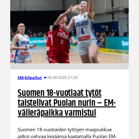
06.08.2026 21:24
EM-kilpailut
Suomen 18-vuotiaat tytöt
taistelivat Puolan nurin – EM-
välieräpaikka varmistui
Suomen 18-vuotiaiden tyttöjen maajoukkue
jatkoi vahvaa kesäänsä kaatamalla Puolan EM-