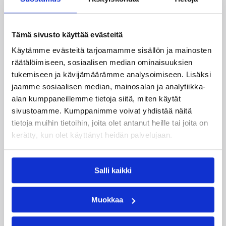
Espoo Basket Team
KaU Koris
Tämä sivusto käyttää evästeitä
Perniön Urheilijat
Käytämme evästeitä tarjoamamme sisällön ja mainosten
PuHu Juniorit
räätälöimiseen, sosiaalisen median ominaisuuksien
tukemiseen ja kävijämäärämme analysoimiseen. Lisäksi
Raholan Pyrkivä
jaamme sosiaalisen median, mainosalan ja analytiikka-
ToPo Juniorit (HBA-Märsky)
alan kumppaneillemme tietoja siitä, miten käytät
Ura Basket
sivustoamme. Kumppanimme voivat yhdistää näitä
tietoja muihin tietoihin, joita olet antanut heille tai joita on
Vaasan Salama
kerätty, kun olet käyttänyt heidän palvelujaan.
Naisten I divisioonaseurat 2014-15
Salli kaikki
BC Nokia
Muokkaa
Espoo Basket Team
Helsingin NMKY