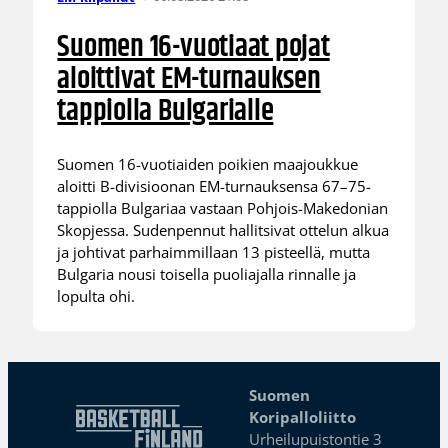
Suomen 16-vuotiaat pojat
aloittivat EM-turnauksen
tappiolla Bulgarialle
Suomen 16-vuotiaiden poikien maajoukkue
aloitti B-divisioonan EM-turnauksensa 67–75-
tappiolla Bulgariaa vastaan Pohjois-Makedonian
Skopjessa. Sudenpennut hallitsivat ottelun alkua
ja johtivat parhaimmillaan 13 pisteellä, mutta
Bulgaria nousi toisella puoliajalla rinnalle ja
lopulta ohi.
Suomen
Koripalloliitto
Urheilupuistontie 3