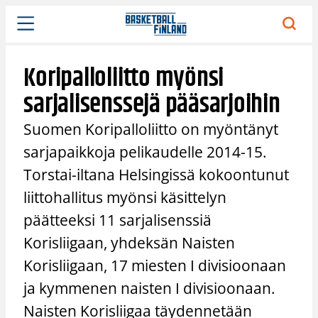
Siirry
sisältöön
Koripalloliitto myönsi
sarjalisenssejä pääsarjoihin
Suomen Koripalloliitto on myöntänyt
sarjapaikkoja pelikaudelle 2014-15.
Torstai-iltana Helsingissä kokoontunut
liittohallitus myönsi käsittelyn
päätteeksi 11 sarjalisenssiä
Korisliigaan, yhdeksän Naisten
Korisliigaan, 17 miesten I divisioonaan
ja kymmenen naisten I divisioonaan.
Naisten Korisliigaa täydennetään