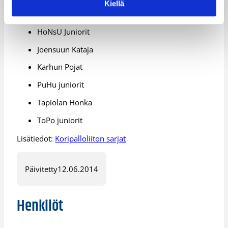
Kiellä
Helsingin NMKY (Capitals)
HoNsU Juniorit
Joensuun Kataja
Karhun Pojat
PuHu juniorit
Tapiolan Honka
ToPo juniorit
Lisätiedot:
Koripalloliiton sarjat
Päivitetty
12.06.2014
Henkilöt