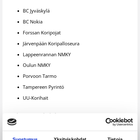
BC Jyväskylä
BC Nokia
Forssan Koripojat
Järvenpään Koripalloseura
Lappeenrannan NMKY
Oulun NMKY
Porvoon Tarmo
Tampereen Pyrintö
UU-Korihait
Miesten Divisioona B:n seurat 2014-
15
Suostumus
Yksityiskohdat
Tietoja