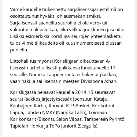
Viime kaudelle tiukennettu sarjalisenssijärjestelmä on
osoittautunut hyväksi ohjausmekanismiksi.
Sarjalisenssit saaneilla seuroilla ei ole vero- tai
vakuutusmaksuvelkaa, eikä velkaa joukkueen jäsenille.
Lisäksi esimerkiksi Korisliiga-seurojen yhteenlaskettu
tulos viime tilikaudelta oli kuusinumeroisesti plussan
puolella.
Liittohallitus myönsi Korisliigaan oikeuttavan A-
lisenssin urheilullisesti paikkansa lunastaneelle 11
seuralle. Namika Lappeenranta ei hakenut paikkaa,
vaan haki ja sai lisenssin miesten Divisioona A:han.
Korisliigassa pelaavat kaudella 2014-15 seuraavat
seurat (aakkosjärjestyksessä): Joensuun Kataja,
Kauhajoen Karhu, Kouvot, KTP-Basket, Korikobrat
Lapua, Lahden NMKY (Namika Lahti), Loimaan
Korikonkarit (Bisons), Salon Vilpas, Tampereen Pyrintö,
Tapiolan Honka ja ToPo Juniorit (Seagulls).