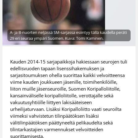
A- ja B-nuorten neljässä SM-sarjassa esiintyy tällä kaudella peräti
29 eri seuraa ympäri Suomen. Kuva: Tomi Kaminen.
Kauden 2014-15 sarjapaikkoja hakiessaan seurojen tuli
edellisvuoden tapaan lisenssihakemuksen ja
sarjasitoumuksen ohella suorittaa kaikki velvoitteensa
viime kauden joukkueen jäsenille, toimihenkilöille,
liiton muille jäsenseuroille, Suomen Koripalloliitolle,
kansainväliselle koripalloliitolle, verottajalle sekä
vakuutusyhtiölle liittyen lakisääteiseen
urheilijaturvaan. Lisäksi Koripalloliitto vaati seuroilta
viimeksi vahvistetun tilinpäätöksen lisäksi
välitilinpäätöksen päättyneeltä pelikaudelta sekä
tilintarkastajien varmennukset velvoitteiden
suorittamisesta.