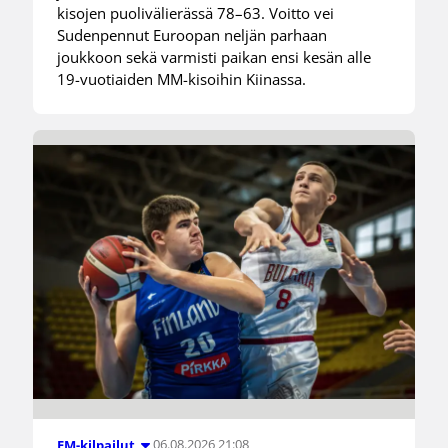
kisojen puolivälierässä 78–63. Voitto vei
Sudenpennut Euroopan neljän parhaan
joukkoon sekä varmisti paikan ensi kesän alle
19-vuotiaiden MM-kisoihin Kiinassa.
06.08.2026 21:08
EM-kilpailut