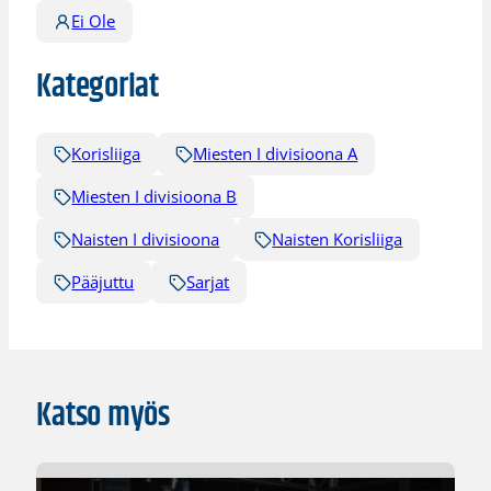
Ei Ole
Kategoriat
Korisliiga
Miesten I divisioona A
Miesten I divisioona B
Naisten I divisioona
Naisten Korisliiga
Pääjuttu
Sarjat
Katso myös