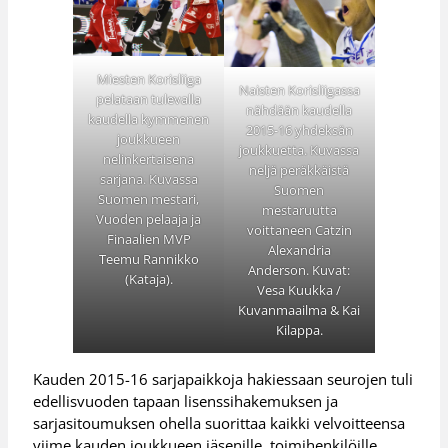
Miesten Korisliiga
Naisten Korisliigassa
pelataan tulevalla
nähdään kaudella
kaudella kymmenen
2015-16 yhdeksän
joukkueen
joukkuetta. Kuvassa
nelinkertaisena
neljä peräkkäistä
sarjana. Kuvassa
Suomen
Suomen mestari,
mestaruutta
Vuoden pelaaja ja
voittaneen Catzin
Finaalien MVP
Alexandria
Teemu Rannikko
Anderson. Kuvat:
(Kataja).
Vesa Kuukka /
Kuvanmaailma & Kai
Kilappa.
Kauden 2015-16 sarjapaikkoja hakiessaan seurojen tuli
edellisvuoden tapaan lisenssihakemuksen ja
sarjasitoumuksen ohella suorittaa kaikki velvoitteensa
viime kauden joukkueen jäsenille, toimihenkilöille,