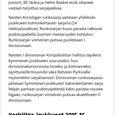
Juniorit, BC Nokia ja Helmi Basket eivät ottaneet
vastaan tarjottua sarjapaikkaa.
Naisten Korisliigan runkosarja pelataan yhdeksän
joukkueen kolminkertaisen sarjana (24
ottelua/joukkue). Runkosarjan kuusi parasta ratkovat
pudotuspeleillä Suomen mestaruuden kohtalon.
Runkosarjan viimeinen putoaa puolestaan I
divisioonaan.
Naisten I divisioonan Koripalloliiton hallitus täydensi
kymmenen joukkueen suuruiseksi, kun
divisioonakarsinnoissa toiseksi ja kolmanneksi
sijoittuneille Kouvoille sekä Raholan Pyrkivälle
myönnettiin sarjalisenssit. Divisioonan runkosarjassa
pelataan kymmenen joukkueen kaksinkertainen sarja.
Neljän parhaan pudotuspeleistä kaksi parasta nousee
liigaan, runkosarjan viimeinen putoaa alueelliseen II
divisioonaan.