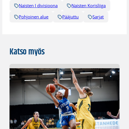
Naisten I divisioona
Naisten Korisliiga
Pohjoinen alue
Pääjuttu
Sarjat
Katso myös