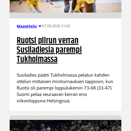
07.08.2026 21:42
Maaottelu
Ruotsi piirun verran
Susiladiesia parempi
Tukholmassa
Susiladies päätti Tukholmassa pelatun kahden
ottelun mittaisen miniturnauksen tappioon, kun
Ruotsi oli parempi loppulukemin 73-68 (33-47).
Suomi pelaa seuraavan kerran ensi
viikonloppuna Helsingissä.