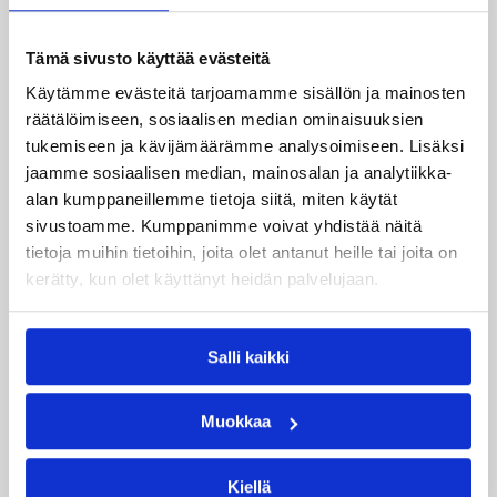
Espoo Basket Team
Hyvinkään Ponteva (divisioonan karsintojen 4.)
Tämä sivusto käyttää evästeitä
KaU Koris, Karkkila
Käytämme evästeitä tarjoamamme sisällön ja mainosten
räätälöimiseen, sosiaalisen median ominaisuuksien
Kouvola Basket (divisioonan esikarsinnan 3.)
tukemiseen ja kävijämäärämme analysoimiseen. Lisäksi
KTP Koripallo, Kotka (divisioonan esikarsinnan 2.)
jaamme sosiaalisen median, mainosalan ja analytiikka-
alan kumppaneillemme tietoja siitä, miten käytät
Namika Lahti Juniorit (liittohallituksen päätös
sivustoamme. Kumppanimme voivat yhdistää näitä
sarjan täydentämisestä)
tietoja muihin tietoihin, joita olet antanut heille tai joita on
Namika Lappeenranta
kerätty, kun olet käyttänyt heidän palvelujaan.
Perniön Urheilijat
PuHu Juniorit, Vantaa (Divisioona B:n 8.)
Salli kaikki
Raholan Pyrkivä, Tampere
Muokkaa
Tapiolan Honka, Espoo (divisioonan karsintojen
2.)
Turun NMKY
Kiellä