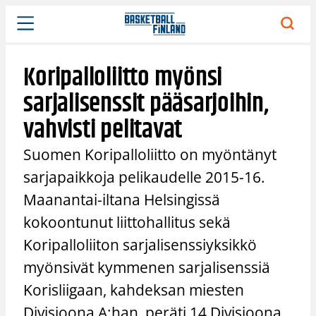
Siirry
sisältöön
Koripalloliitto myönsi
sarjalisenssit pääsarjoihin,
vahvisti pelitavat
Suomen Koripalloliitto on myöntänyt
sarjapaikkoja pelikaudelle 2015-16.
Maanantai-iltana Helsingissä
kokoontunut liittohallitus sekä
Koripalloliiton sarjalisenssiyksikkö
myönsivät kymmenen sarjalisenssiä
Korisliigaan, kahdeksan miesten
Divisioona A:han, peräti 14 Divisioona