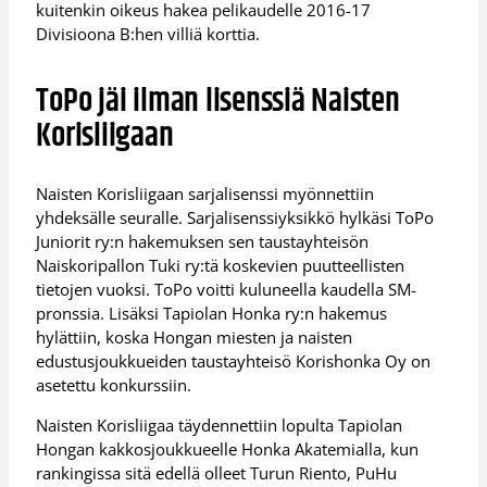
kuitenkin oikeus hakea pelikaudelle 2016-17
Divisioona B:hen villiä korttia.
ToPo jäi ilman lisenssiä Naisten
Korisliigaan
Naisten Korisliigaan sarjalisenssi myönnettiin
yhdeksälle seuralle. Sarjalisenssiyksikkö hylkäsi ToPo
Juniorit ry:n hakemuksen sen taustayhteisön
Naiskoripallon Tuki ry:tä koskevien puutteellisten
tietojen vuoksi. ToPo voitti kuluneella kaudella SM-
pronssia. Lisäksi Tapiolan Honka ry:n hakemus
hylättiin, koska Hongan miesten ja naisten
edustusjoukkueiden taustayhteisö Korishonka Oy on
asetettu konkurssiin.
Naisten Korisliigaa täydennettiin lopulta Tapiolan
Hongan kakkosjoukkueelle Honka Akatemialla, kun
rankingissa sitä edellä olleet Turun Riento, PuHu