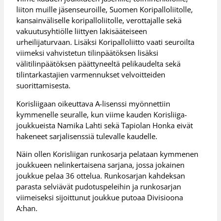
liiton muille jäsenseuroille, Suomen Koripalloliitolle,
kansainväliselle koripalloliitolle, verottajalle sekä
vakuutusyhtiölle liittyen lakisääteiseen
urheilijaturvaan. Lisäksi Koripalloliitto vaati seuroilta
viimeksi vahvistetun tilinpäätöksen lisäksi
välitilinpäätöksen päättyneeltä pelikaudelta sekä
tilintarkastajien varmennukset velvoitteiden
suorittamisesta.
Korisliigaan oikeuttava A-lisenssi myönnettiin
kymmenelle seuralle, kun viime kauden Korisliiga-
joukkueista Namika Lahti sekä Tapiolan Honka eivät
hakeneet sarjalisenssiä tulevalle kaudelle.
Näin ollen Korisliigan runkosarja pelataan kymmenen
joukkueen nelinkertaisena sarjana, jossa jokainen
joukkue pelaa 36 ottelua. Runkosarjan kahdeksan
parasta selviävät pudotuspeleihin ja runkosarjan
viimeiseksi sijoittunut joukkue putoaa Divisioona
A:han.