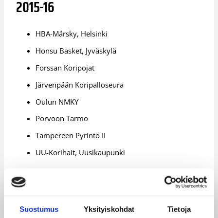
2015-16
HBA-Märsky, Helsinki
Honsu Basket, Jyväskylä
Forssan Koripojat
Järvenpään Koripalloseura
Oulun NMKY
Porvoon Tarmo
Tampereen Pyrintö II
UU-Korihait, Uusikaupunki
Miesten Divisioona B –joukkueet
2015-16
Suostumus
Yksityiskohdat
Tietoja