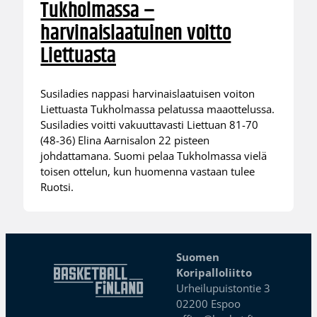
Tukholmassa –
harvinaislaatuinen voitto
Liettuasta
Susiladies nappasi harvinaislaatuisen voiton
Liettuasta Tukholmassa pelatussa maaottelussa.
Susiladies voitti vakuuttavasti Liettuan 81-70
(48-36) Elina Aarnisalon 22 pisteen
johdattamana. Suomi pelaa Tukholmassa vielä
toisen ottelun, kun huomenna vastaan tulee
Ruotsi.
Suomen
Koripalloliitto
Urheilupuistontie 3
02200 Espoo