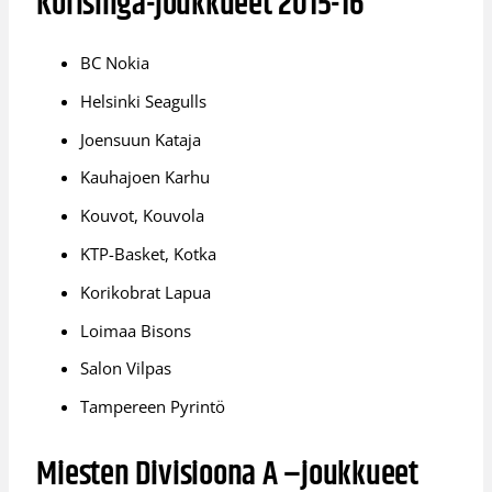
Korisliiga-joukkueet 2015-16
BC Nokia
Helsinki Seagulls
Joensuun Kataja
Kauhajoen Karhu
Kouvot, Kouvola
KTP-Basket, Kotka
Korikobrat Lapua
Loimaa Bisons
Salon Vilpas
Tampereen Pyrintö
Miesten Divisioona A –joukkueet