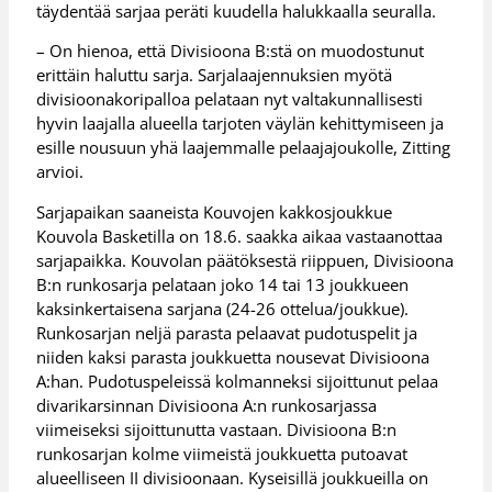
täydentää sarjaa peräti kuudella halukkaalla seuralla.
– On hienoa, että Divisioona B:stä on muodostunut
erittäin haluttu sarja. Sarjalaajennuksien myötä
divisioonakoripalloa pelataan nyt valtakunnallisesti
hyvin laajalla alueella tarjoten väylän kehittymiseen ja
esille nousuun yhä laajemmalle pelaajajoukolle, Zitting
arvioi.
Sarjapaikan saaneista Kouvojen kakkosjoukkue
Kouvola Basketilla on 18.6. saakka aikaa vastaanottaa
sarjapaikka. Kouvolan päätöksestä riippuen, Divisioona
B:n runkosarja pelataan joko 14 tai 13 joukkueen
kaksinkertaisena sarjana (24-26 ottelua/joukkue).
Runkosarjan neljä parasta pelaavat pudotuspelit ja
niiden kaksi parasta joukkuetta nousevat Divisioona
A:han. Pudotuspeleissä kolmanneksi sijoittunut pelaa
divarikarsinnan Divisioona A:n runkosarjassa
viimeiseksi sijoittunutta vastaan. Divisioona B:n
runkosarjan kolme viimeistä joukkuetta putoavat
alueelliseen II divisioonaan. Kyseisillä joukkueilla on