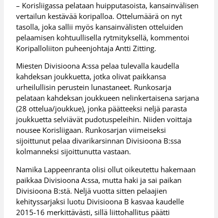
– Korisliigassa pelataan huipputasoista, kansainvälisen
vertailun kestävää koripalloa. Ottelumäärä on nyt
tasolla, joka sallii myös kansainvälisten otteluiden
pelaamisen kohtuullisella rytmityksellä, kommentoi
Koripalloliiton puheenjohtaja Antti Zitting.
Miesten Divisioona A:ssa pelaa tulevalla kaudella
kahdeksan joukkuetta, jotka olivat paikkansa
urheilullisin perustein lunastaneet. Runkosarja
pelataan kahdeksan joukkueen nelinkertaisena sarjana
(28 ottelua/joukkue), jonka päätteeksi neljä parasta
joukkuetta selviävät pudotuspeleihin. Niiden voittaja
nousee Korisliigaan. Runkosarjan viimeiseksi
sijoittunut pelaa divarikarsinnan Divisioona B:ssa
kolmanneksi sijoittunutta vastaan.
Namika Lappeenranta olisi ollut oikeutettu hakemaan
paikkaa Divisioona A:ssa, mutta haki ja sai paikan
Divisioona B:stä. Neljä vuotta sitten pelaajien
kehityssarjaksi luotu Divisioona B kasvaa kaudelle
2015-16 merkittävästi, sillä liittohallitus päätti