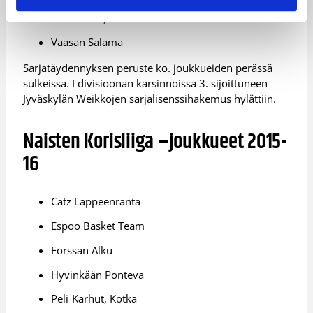
Ura Basket, Kaarina
Vaasan Salama
Sarjatäydennyksen peruste ko. joukkueiden perässä
sulkeissa. I divisioonan karsinnoissa 3. sijoittuneen
Jyväskylän Weikkojen sarjalisenssihakemus hylättiin.
Naisten Korisliiga –joukkueet 2015-
16
Catz Lappeenranta
Espoo Basket Team
Forssan Alku
Hyvinkään Ponteva
Peli-Karhut, Kotka