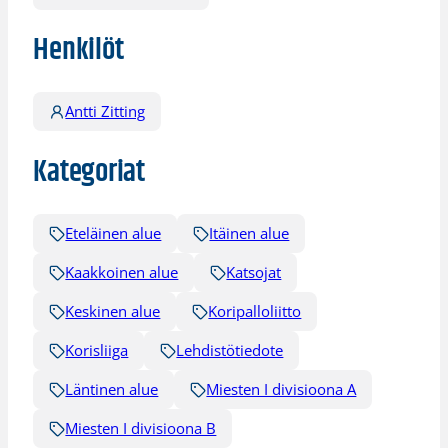
Henkilöt
Antti Zitting
Kategoriat
Eteläinen alue
Itäinen alue
Kaakkoinen alue
Katsojat
Keskinen alue
Koripalloliitto
Korisliiga
Lehdistötiedote
Läntinen alue
Miesten I divisioona A
Miesten I divisioona B