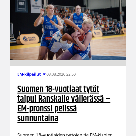
08.08.2026 22:50
EM-kilpailut
Suomen 18-vuotiaat tytöt
taipui Ranskalle välierässä –
EM-pronssi pelissä
sunnuntaina
Suomen 18-vuotiaiden tyttöjen tie EM-kisojen