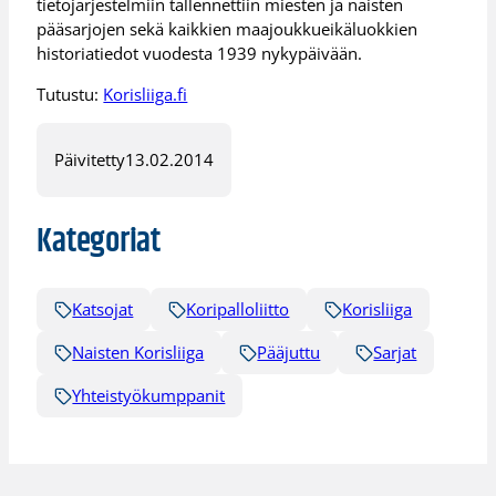
tietojärjestelmiin tallennettiin miesten ja naisten
pääsarjojen sekä kaikkien maajoukkueikäluokkien
historiatiedot vuodesta 1939 nykypäivään.
Tutustu:
Korisliiga.fi
Päivitetty
13.02.2014
Kategoriat
Katsojat
Koripalloliitto
Korisliiga
Naisten Korisliiga
Pääjuttu
Sarjat
Yhteistyökumppanit