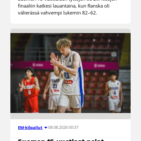
finaaliin katkesi lauantaina, kun Ranska oli
välierässä vahvempi lukemin 82–62.
08.08.2026 00:37
EM-kilpailut