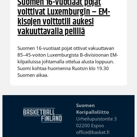
Suomen 16-vuotiaat pojat
voittivat Luxemburgin – EM-
kisojen voittotili aukesi
vakuuttavalla pelillä
Suomen 16-vuotiaat pojat ottivat vakuuttavan
85–45-voiton Luxemburgista B-divisioonan EM-
kilpailuissa johtamalla ottelua alusta loppuun.
Suomi kohtaa huomenna Ruotsin klo 19.30
Suomen aikaa.
Suomen
Koripalloliitto
Urheilupuistontie 3
02200 Espoo
office@basket.fi