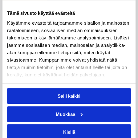
Naisten joukkue nappasi avauspäivänä kaksi
Tämä sivusto käyttää evästeitä
voittoa neljästä ottelustaan, kun taas miesten
Käytämme evästeitä tarjoamamme sisällön ja mainosten
joukkue haastoi vastustajiaan tiukoissa
räätälöimiseen, sosiaalisen median ominaisuuksien
kamppailuissa, mutta jäi tällä kertaa ilman
tukemiseen ja kävijämäärämme analysoimiseen. Lisäksi
voittoja.
jaamme sosiaalisen median, mainosalan ja analytiikka-
alan kumppaneillemme tietoja siitä, miten käytät
sivustoamme. Kumppanimme voivat yhdistää näitä
tietoja muihin tietoihin, joita olet antanut heille tai joita on
kerätty, kun olet käyttänyt heidän palvelujaan.
Salli kaikki
Muokkaa
Kiellä