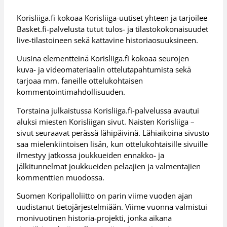
Korisliiga.fi kokoaa Korisliiga-uutiset yhteen ja tarjoilee
Basket.fi-palvelusta tutut tulos- ja tilastokokonaisuudet
live-tilastoineen sekä kattavine historiaosuuksineen.
Uusina elementteinä Korisliiga.fi kokoaa seurojen
kuva- ja videomateriaalin ottelutapahtumista sekä
tarjoaa mm. faneille ottelukohtaisen
kommentointimahdollisuuden.
Torstaina julkaistussa Korisliiga.fi-palvelussa avautui
aluksi miesten Korisliigan sivut. Naisten Korisliiga –
sivut seuraavat perässä lähipäivinä. Lähiaikoina sivusto
saa mielenkiintoisen lisän, kun ottelukohtaisille sivuille
ilmestyy jatkossa joukkueiden ennakko- ja
jälkitunnelmat joukkueiden pelaajien ja valmentajien
kommenttien muodossa.
Suomen Koripalloliitto on parin viime vuoden ajan
uudistanut tietojärjestelmiään. Viime vuonna valmistui
monivuotinen historia-projekti, jonka aikana