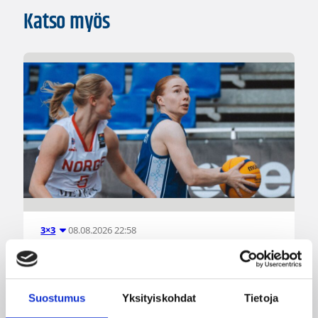
Katso myös
08.08.2026 22:58
3×3
Suomea edustavat 3×3-
joukkueet aloittivat Nordic Cup
Suostumus
Yksityiskohdat
Tietoja
-urakkansa Kööpenhaminassa