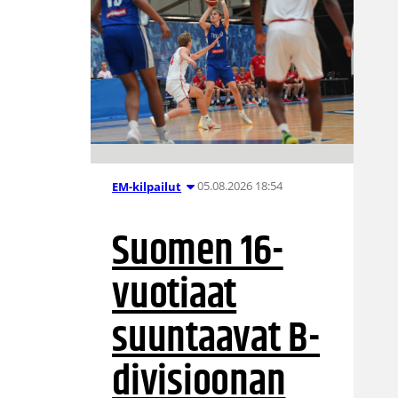
05.08.2026 18:54
EM-kilpailut
Suomen 16-
vuotiaat
suuntaavat B-
divisioonan