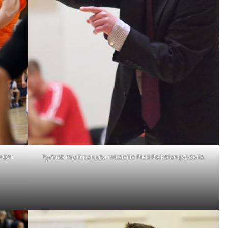
vojen
Pyrintö mielii paluuta mitaleille Pieti Poikolan johdolla.