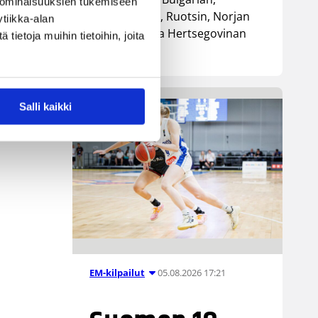
 ominaisuuksien tukemiseen
Luxemburgin, Ruotsin, Norjan
tiikka-alan
sekä Bosnia ja Hertsegovinan
ietoja muihin tietoihin, joita
kanssa.
Salli kaikki
05.08.2026 17:21
EM-kilpailut