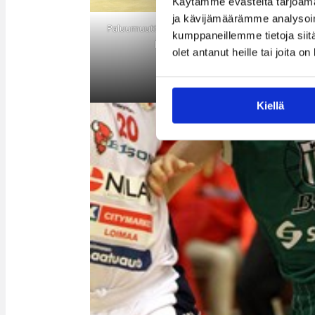
Käytämme evästeitä tarjoama
ja kävijämäärämme analysoim
Paluumuuttaja Alex Vaenrberg on oiva lisä Baltian 
kumppaneillemme tietoja siitä
pelaavan Pyrinnön takakentälle.
olet antanut heille tai joita o
Kiellä