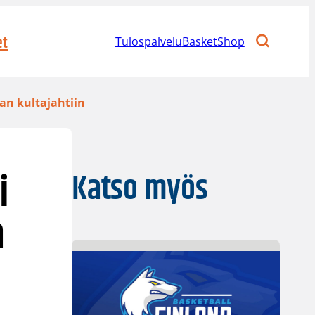
et
Tulospalvelu
BasketShop
an kultajahtiin
i
Katso myös
a