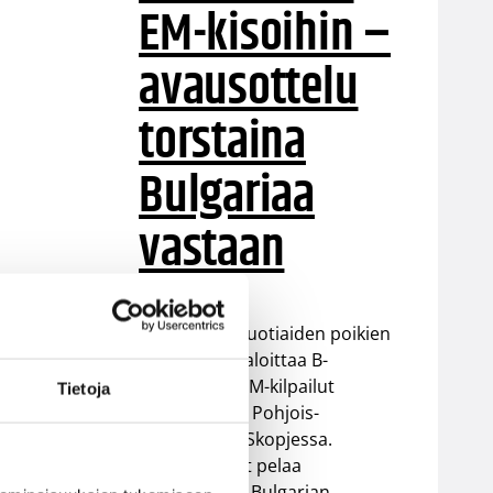
EM-kisoihin –
avausottelu
torstaina
Bulgariaa
vastaan
Suomen 16-vuotiaiden poikien
maajoukkue aloittaa B-
divisioonan EM-kilpailut
Tietoja
torstaina 6.8. Pohjois-
Makedonian Skopjessa.
Sudenpennut pelaa
alkulohkossa Bulgarian,