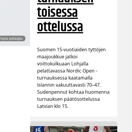
toisessa
ottelussa
pia pelaajia.
Suomen 15-vuotiaiden tyttöjen
maajoukkue jatkoi
voittokulkuaan Lohjalla
pelattavassa Nordic Open -
turnauksessa kaatamalla
Islannin vakuuttavasti 70–47.
Sudenpennut kohtaa huomenna
turnauksen päätösottelussa
Latvian klo 15.