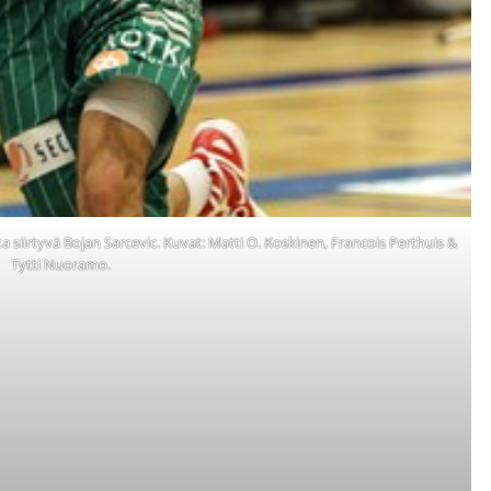
siirtyvä Bojan Sarcevic. Kuvat: Matti O. Koskinen, Francois Perthuis &
Tytti Nuoramo.