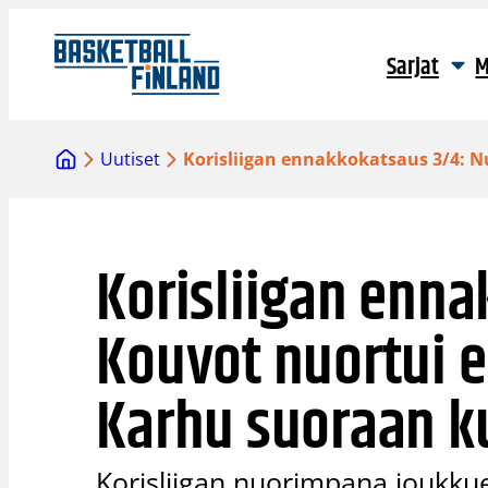
Siirry
sisältöön
Sarjat
M
Uutiset
Korisliigan ennakkokatsaus 3/4: N
Korisliigan enna
Kouvot nuortui e
Karhu suoraan ku
Korisliigan nuorimpana joukkuee