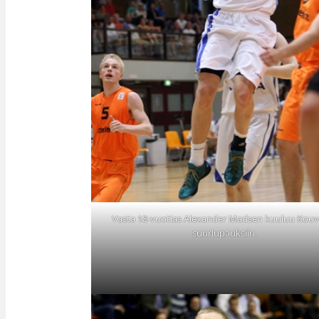
Vasta 18-vuotias Alexander Madsen kuuluu Kou
suurlupauksiin.