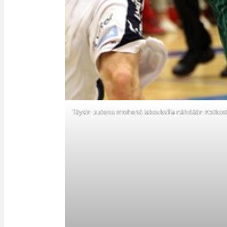
Täysin uutena miehenä lakeuksilla nähdään Kotkasta 