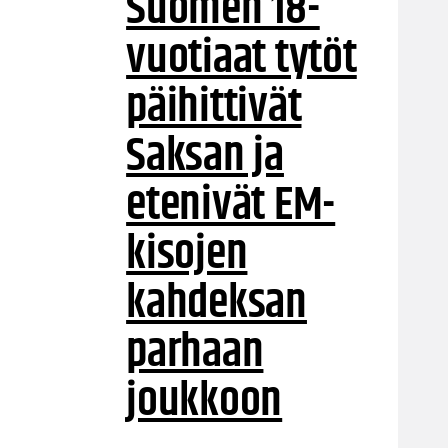
Suomen 18-
vuotiaat tytöt
päihittivät
Saksan ja
etenivät EM-
kisojen
kahdeksan
parhaan
joukkoon