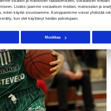
mme sisällön ja mainosten räätälöimiseen, sosiaalisen median
iseen. Lisäksi jaamme sosiaalisen median, mainosalan ja analy
liigaa
Matias Ojalan Karhu tallusteli viime keväänä mitalipeleihin.
, miten käytät sivustoamme. Kumppanimme voivat yhdistää näitä t
n kerätty, kun olet käyttänyt heidän palvelujaan.
Muokkaa