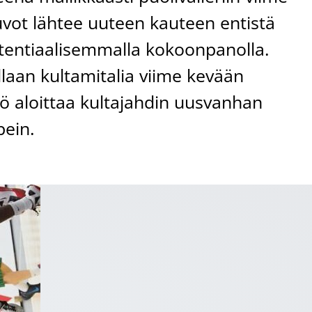
ot lähtee uuteen kauteen entistä
tentiaalisemmalla kokoonpanolla.
llaan kultamitalia viime kevään
tö aloittaa kultajahdin uusvanhan
pein.