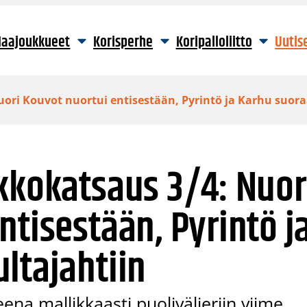
aajoukkueet
Korisperhe
Koripalloliitto
Uutis
uori Kouvot nuortui entisestään, Pyrintö ja Karhu suora
kkokatsaus 3/4: Nuor
ntisestään, Pyrintö j
ltajahtiin
na mallikkaasti puolivälieriin viime