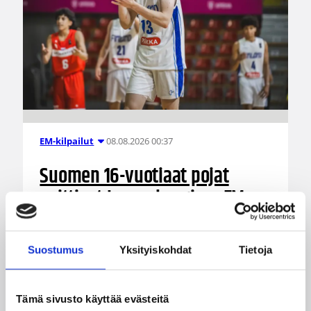
08.08.2026 00:37
EM-kilpailut
Suomen 16-vuotiaat pojat
voittivat Luxemburgin – EM-
kisojen voittotili aukesi
vakuuttavalla pelillä
Suostumus
Yksityiskohdat
Tietoja
Suomen 16-vuotiaat pojat ottivat vakuuttavan
85–45-voiton Luxemburgista B-divisioonan EM-
Tämä sivusto käyttää evästeitä
kilpailuissa johtamalla ottelua alusta loppuun.