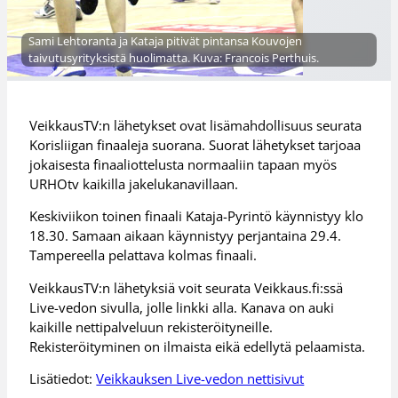
Sami Lehtoranta ja Kataja pitivät pintansa Kouvojen
taivutusyrityksistä huolimatta. Kuva: Francois Perthuis.
VeikkausTV:n lähetykset ovat lisämahdollisuus seurata
Korisliigan finaaleja suorana. Suorat lähetykset tarjoaa
jokaisesta finaaliottelusta normaaliin tapaan myös
URHOtv kaikilla jakelukanavillaan.
Keskiviikon toinen finaali Kataja-Pyrintö käynnistyy klo
18.30. Samaan aikaan käynnistyy perjantaina 29.4.
Tampereella pelattava kolmas finaali.
VeikkausTV:n lähetyksiä voit seurata Veikkaus.fi:ssä
Live-vedon sivulla, jolle linkki alla. Kanava on auki
kaikille nettipalveluun rekisteröityneille.
Rekisteröityminen on ilmaista eikä edellytä pelaamista.
Lisätiedot:
Veikkauksen Live-vedon nettisivut