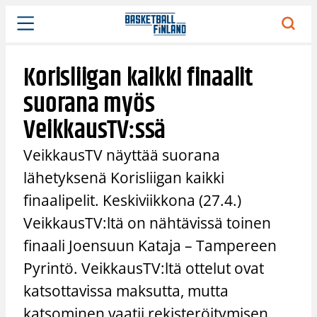
Siirry
sisältöön
Korisliigan kaikki finaalit
suorana myös
VeikkausTV:ssä
VeikkausTV näyttää suorana
lähetyksenä Korisliigan kaikki
finaalipelit. Keskiviikkona (27.4.)
VeikkausTV:ltä on nähtävissä toinen
finaali Joensuun Kataja – Tampereen
Pyrintö. VeikkausTV:ltä ottelut ovat
katsottavissa maksutta, mutta
katsominen vaatii rekisteröitymisen.