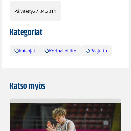
Päivitetty
27.04.2011
Kategoriat
Katsojat
Koripalloliitto
Pääjuttu
Katso myös