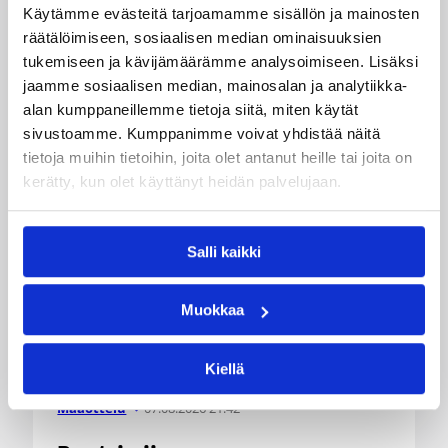
Käytämme evästeitä tarjoamamme sisällön ja mainosten
Suomi kohtaa huomenna Ruotsin klo 19.30
räätälöimiseen, sosiaalisen median ominaisuuksien
Suomen aikaa.
tukemiseen ja kävijämäärämme analysoimiseen. Lisäksi
jaamme sosiaalisen median, mainosalan ja analytiikka-
alan kumppaneillemme tietoja siitä, miten käytät
sivustoamme. Kumppanimme voivat yhdistää näitä
tietoja muihin tietoihin, joita olet antanut heille tai joita on
kerätty, kun olet käyttänyt heidän palvelujaan.
Salli kaikki
Muokkaa
Kiellä
07.08.2026 21:42
Maaottelu