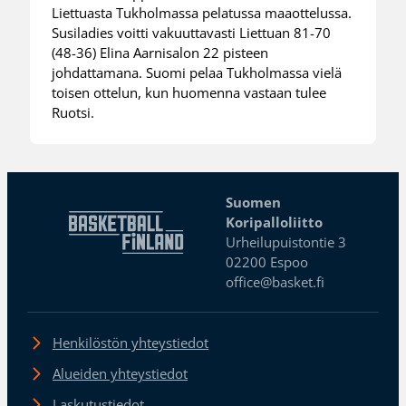
Liettuasta Tukholmassa pelatussa maaottelussa.
Susiladies voitti vakuuttavasti Liettuan 81-70
(48-36) Elina Aarnisalon 22 pisteen
johdattamana. Suomi pelaa Tukholmassa vielä
toisen ottelun, kun huomenna vastaan tulee
Ruotsi.
Suomen
Koripalloliitto
Urheilupuistontie 3
02200 Espoo
office@basket.fi
Henkilöstön yhteystiedot
Alueiden yhteystiedot
Laskutustiedot