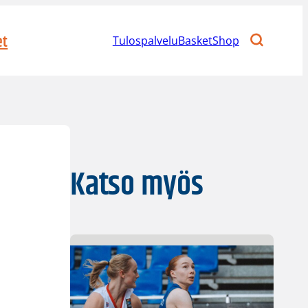
et
Tulospalvelu
BasketShop
Katso myös
s