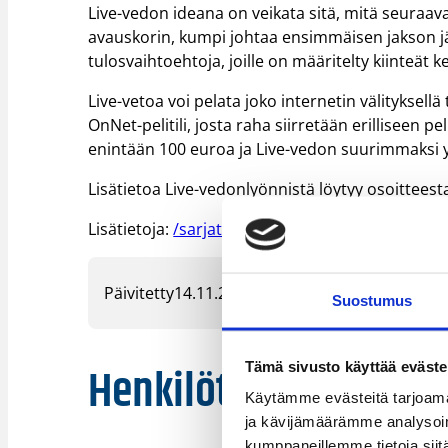
Live-vedon ideana on veikata sitä, mitä seuraava
avauskorin, kumpi johtaa ensimmäisen jakson jäl
tulosvaihtoehtoja, joille on määritelty kiinteät k
Live-vetoa voi pelata joko internetin välityksellä
OnNet-pelitili, josta raha siirretään erilliseen 
enintään 100 euroa ja Live-vedon suurimmaksi y
Lisätietoa Live-vedonlyönnistä löytyy osoitteest
Lisätietoja:
/sarjat_tulokset/korisliiga/
Päivitetty
14.11.2005
Suostumus
Henkilöt
Tämä sivusto käyttää eväste
Käytämme evästeitä tarjoama
ja kävijämäärämme analysoim
kumppaneillemme tietoja siitä