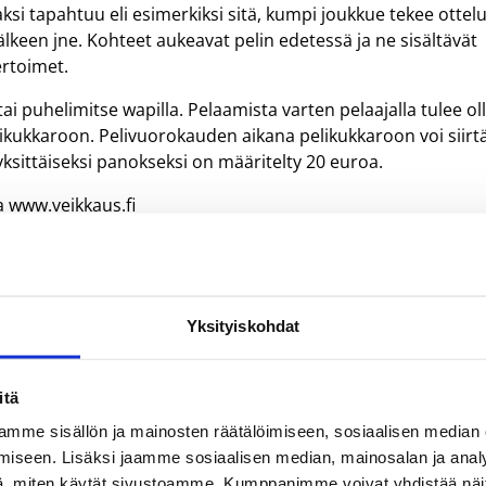
ksi tapahtuu eli esimerkiksi sitä, kumpi joukkue tekee ottel
keen jne. Kohteet aukeavat pelin edetessä ja ne sisältävät
ertoimet.
 tai puhelimitse wapilla. Pelaamista varten pelaajalla tulee ol
pelikukkaroon. Pelivuorokauden aikana pelikukkaroon voi siirt
ksittäiseksi panokseksi on määritelty 20 euroa.
a www.veikkaus.fi
Yksityiskohdat
itä
mme sisällön ja mainosten räätälöimiseen, sosiaalisen median
iseen. Lisäksi jaamme sosiaalisen median, mainosalan ja analy
, miten käytät sivustoamme. Kumppanimme voivat yhdistää näitä t