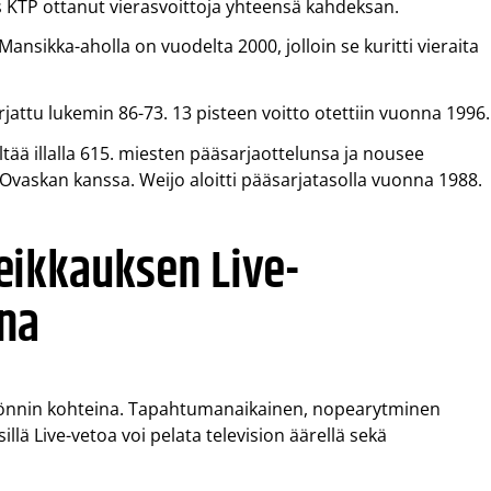
s KTP ottanut vierasvoittoja yhteensä kahdeksan.
ansikka-aholla on vuodelta 2000, jolloin se kuritti vieraita
rjattu lukemin 86-73. 13 pisteen voitto otettiin vuonna 1996.
ltää illalla 615. miesten pääsarjaottelunsa ja nousee
 Ovaskan kanssa. Weijo aloitti pääsarjatasolla vuonna 1988.
eikkauksen Live-
na
lyönnin kohteina. Tapahtumanaikainen, nopearytminen
illä Live-vetoa voi pelata television äärellä sekä