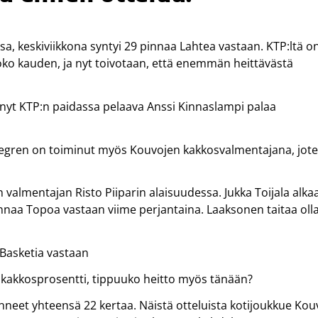
sa, keskiviikkona syntyi 29 pinnaa Lahtea vastaan. KTP:ltä o
koko kauden, ja nyt toivotaan, että enemmän heittävästä
 nyt KTP:n paidassa pelaava Anssi Kinnaslampi palaa
negren on toiminut myös Kouvojen kakkosvalmentajana, jot
almentajan Risto Piiparin alaisuudessa. Jukka Toijala alka
 pinnaa Topoa vastaan viime perjantaina. Laaksonen taitaa oll
 Basketia vastaan
s kakkosprosentti, tippuuko heitto myös tänään?
neet yhteensä 22 kertaa. Näistä otteluista kotijoukkue Kou