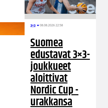
08.08.2026 22:58
3×3
Suomea
edustavat 3×3-
joukkueet
aloittivat
Nordic Cup -
urakkansa