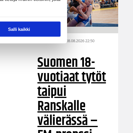
Salli kaikki
08.08.2026 22:50
EM-kilpailut
Suomen 18-
vuotiaat tytöt
taipui
Ranskalle
välierässä –