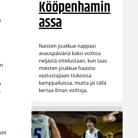
Kööpenhamin
assa
n
Naisten joukkue nappasi
avauspäivänä kaksi voittoa
neljästä ottelustaan, kun taas
en
miesten joukkue haastoi
vastustajiaan tiukoissa
kamppailuissa, mutta jäi tällä
a
kertaa ilman voittoja.
a
vot