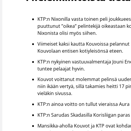
KTP:n Nixonilla vasta toinen peli joukkuees
puuttunut ”oikea” pelintekijä oikeastaan 
Nixonista olisi myös siihen.
Viimeiset kaksi kautta Kouvoissa pelannut
Kouvolaan entisen kotiyleisönsä eteen.
KTP:n nykyinen vastuuvalmentaja Jouni E
tuntee pelaajat hyvin.
Kouvot voittanut molemmat pelinsä uuden v
niin ikään vertyä, sillä takamies heitti 17
vieläkin sivussa.
KTP:n ainoa voitto on tullut vieraissa Aura
KTP:n Sarudas Skadasilla Korisliigan para
Mansikka-aholla Kouvot ja KTP ovat kohdan