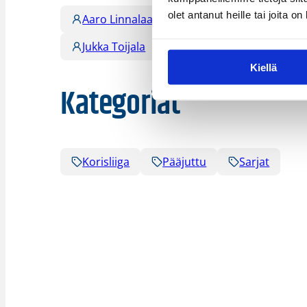
olet antanut heille tai joita o
Aaro Linnalaakso
Anssi Kinnaslampi
Jukka Toijala
Sakari Pehkonen
Kiellä
Kategoriat
Korisliiga
Pääjuttu
Sarjat