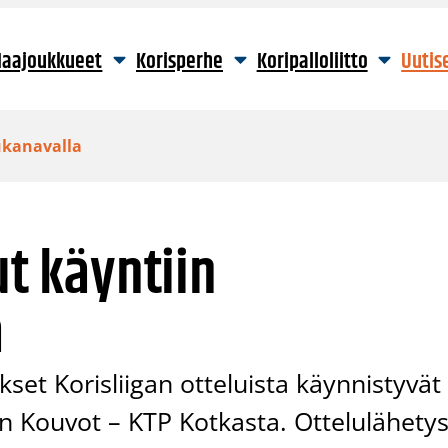
aajoukkueet
Korisperhe
Koripalloliitto
Uutis
lukanavalla
ut käyntiin
a
set Korisliigan otteluista käynnistyvät
an Kouvot – KTP Kotkasta. Ottelulähety