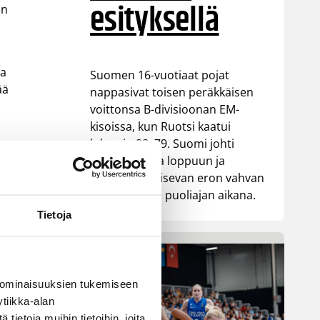
esityksellä
un
la
Suomen 16-vuotiaat pojat
ää
nappasivat toisen peräkkäisen
voittonsa B-divisioonan EM-
kisoissa, kun Ruotsi kaatui
lukemin 98–79. Suomi johti
ottelua alusta loppuun ja
rakensi ratkaisevan eron vahvan
ensimmäisen puoliajan aikana.
Tietoja
 ominaisuuksien tukemiseen
tiikka-alan
ietoja muihin tietoihin, joita