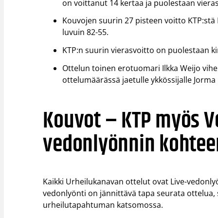
on voittanut 14 kertaa ja puolestaan viera
Kouvojen suurin 27 pisteen voitto KTP:stä M
luvuin 82-55.
KTP:n suurin vierasvoitto on puolestaan ki
Ottelun toinen erotuomari Ilkka Weijo vihe
ottelumäärässä jaetulle ykkössijalle Jorma
Kouvot – KTP myös V
vedonlyönnin kohtee
Kaikki Urheilukanavan ottelut ovat Live-vedon
vedonlyönti on jännittävä tapa seurata ottelua, s
urheilutapahtuman katsomossa.