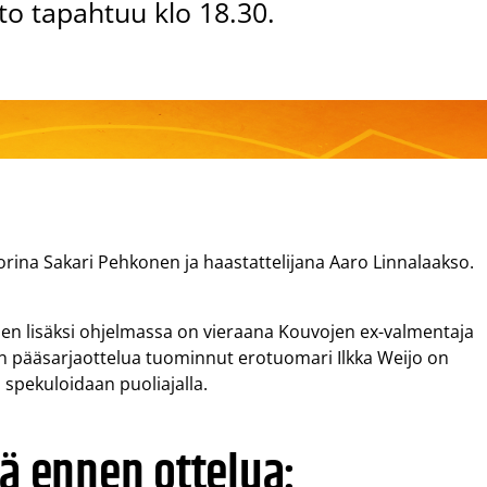
tto tapahtuu klo 18.30.
orina Sakari Pehkonen ja haastattelijana Aaro Linnalaakso.
iden lisäksi ohjelmassa on vieraana Kouvojen ex-valmentaja
n pääsarjaottelua tuominnut erotuomari Ilkka Weijo on
 spekuloidaan puoliajalla.
ää ennen ottelua: