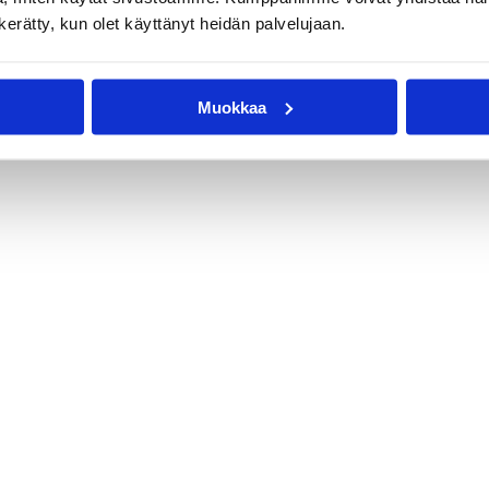
n kerätty, kun olet käyttänyt heidän palvelujaan.
Anton Mirolybov
Ilkka Weijo
Jouni Enegren
Muokkaa