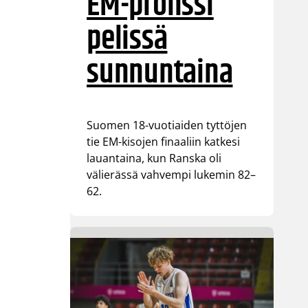
EM-pronssi
pelissä
sunnuntaina
Suomen 18-vuotiaiden tyttöjen
tie EM-kisojen finaaliin katkesi
lauantaina, kun Ranska oli
välierässä vahvempi lukemin 82–
62.