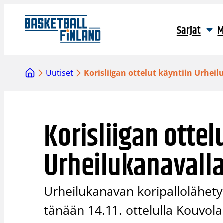
Siirry
sisältöön
Sarjat
M
Uutiset
Korisliigan ottelut käyntiin Urhei
Korisliigan ottel
Urheilukanavall
Urheilukanavan koripallolähetyk
tänään 14.11. ottelulla Kouvol