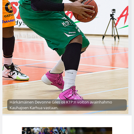
Härkämäinen Devonne Giles oli KTP:n voiton avainhahmo
Kauhajoen Karhua vastaan.