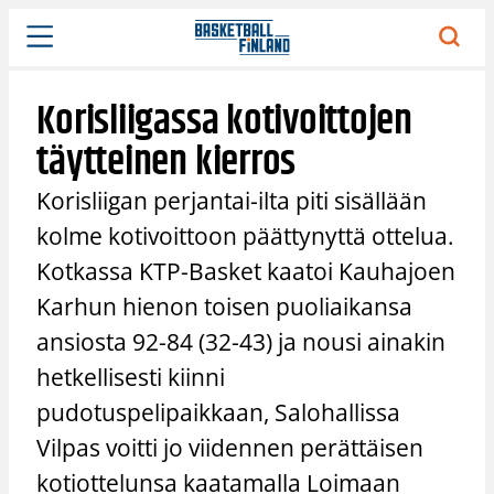
Siirry
sisältöön
Korisliigassa kotivoittojen
täytteinen kierros
Korisliigan perjantai-ilta piti sisällään
kolme kotivoittoon päättynyttä ottelua.
Kotkassa KTP-Basket kaatoi Kauhajoen
Karhun hienon toisen puoliaikansa
ansiosta 92-84 (32-43) ja nousi ainakin
hetkellisesti kiinni
pudotuspelipaikkaan, Salohallissa
Vilpas voitti jo viidennen perättäisen
kotiottelunsa kaatamalla Loimaan