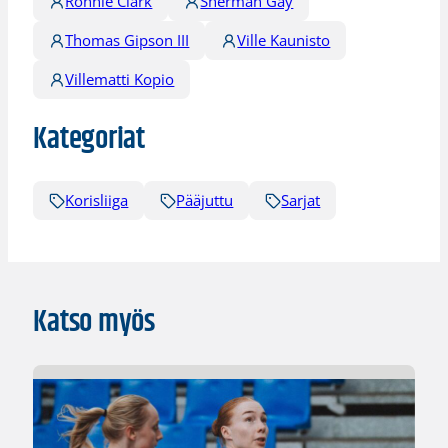
Ronnie Clark
Sherman Gay
Thomas Gipson III
Ville Kaunisto
Villematti Kopio
Kategoriat
Korisliiga
Pääjuttu
Sarjat
Katso myös