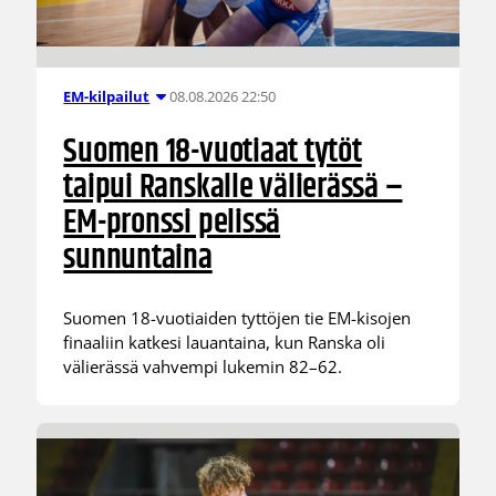
08.08.2026 22:50
EM-kilpailut
Suomen 18-vuotiaat tytöt
taipui Ranskalle välierässä –
EM-pronssi pelissä
sunnuntaina
Suomen 18-vuotiaiden tyttöjen tie EM-kisojen
finaaliin katkesi lauantaina, kun Ranska oli
välierässä vahvempi lukemin 82–62.