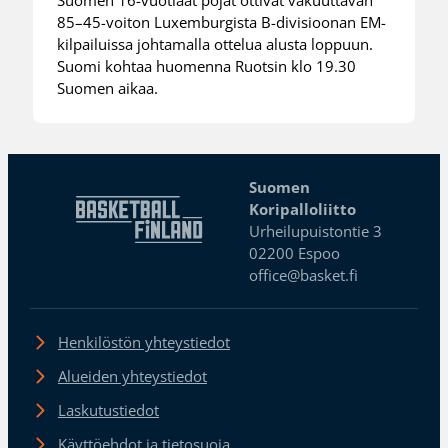
85–45-voiton Luxemburgista B-divisioonan EM-
kilpailuissa johtamalla ottelua alusta loppuun.
Suomi kohtaa huomenna Ruotsin klo 19.30
Suomen aikaa.
Suomen
Koripalloliitto
Urheilupuistontie 3
02200 Espoo
office@basket.fi
Henkilöstön yhteystiedot
Alueiden yhteystiedot
Laskutustiedot
Käyttöehdot ja tietosuoja