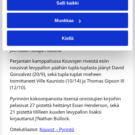
Salli kaikki
1265 katsojan silmien edessä otetun kotivoiton
ansiosta Kouvot varmisti itselleen pudotuspelien
Muokkaa
ensimmäiselle kierrokselle kotiedun. Samalla Kouvot
nousi tasapisteisiin Kauhajoen Karhun kanssa, mutta
keskinäisten otteluiden tulosten vuoksi Karhu pitää
Kiellä
hallussaan edelleen sarjataulukon kakkospaikkaa
Joensuun Katajan takana.
Perjantain kamppailussa Kouvojen riveistä esiin
nousivat levypallon päähän tupla-tuplasta jäänyt David
Gonzalvez (20/9), sekä tupla-tuplat mieheen
toimittaneet Ville Kaunisto (10/14) ja Thomas Gipson III
(12/10).
Pyrinnön kokoonpanosta itsensä onnistujien kirjoihin
pelasivat 27 pistettä heittänyt Esian Henderson, sekä
21 pistettä tililleen kuuden levypallon lisäksi
kirjauttanut J’Nathan Bullock.
Ottelutilastot:
Kouvot – Pyrintö