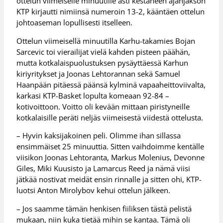
ottelun viimeiselle minuutille asti kestäneen ajanjakson
KTP kirjautti nimiinsä numeroin 13-2, kääntäen ottelun
johtoaseman lopullisesti itselleen.
Ottelun viimeisellä minuutilla Karhu-takamies Bojan
Sarcevic toi vierailijat vielä kahden pisteen päähän,
mutta kotkalaispuolustuksen pysäyttäessä Karhun
kiriyritykset ja Joonas Lehtorannan sekä Samuel
Haanpään pitäessä päänsä kylminä vapaaheittoviivalta,
karkasi KTP-Basket lopulta komeaan 92-84 –
kotivoittoon. Voitto oli kevään mittaan piristyneille
kotkalaisille peräti neljäs viimeisestä viidestä ottelusta.
– Hyvin kaksijakoinen peli. Olimme ihan sillassa
ensimmäiset 25 minuuttia. Sitten vaihdoimme kentälle
viisikon Joonas Lehtoranta, Markus Molenius, Devonne
Giles, Miki Kuusisto ja Lamarcus Reed ja nämä viisi
jätkää nostivat meidät ensin rinnalle ja sitten ohi, KTP-
luotsi Anton Mirolybov kehui ottelun jälkeen.
– Jos saamme tämän henkisen fiiliksen tästä pelistä
mukaan, niin kuka tietää mihin se kantaa. Tämä oli