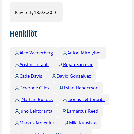
Päivitetty
18.03.2016
Henkilöt
Alex Vaenerberg
Anton Mirolybov
Austin Dufault
Bojan Sarcevic
Cade Davis
David Gonzalvez
Devonne Giles
Esian Henderson
J’Nathan Bullock
Joonas Lehtoranta
Juho Lehtoranta
Lamarcus Reed
Markus Molenius
Miki Kuusisto