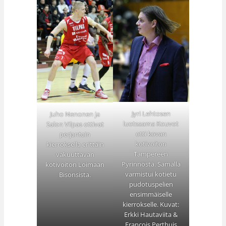
Jyri Lehtosen
Juho Nenonen ja
luotsaama Kouvot
Salon Vilpas ottivat
otti kovan
perjantain
kotivoiton
kierroksella erittäin
Tampereen
vakuuttavan
Pyrinnöstä. Samalla
kotivoiton Loimaan
varmistui kotietu
Bisonsista.
pudotuspelien
ensimmäiselle
kierrokselle. Kuvat:
Erkki Hautaviita &
Francois Perthuis