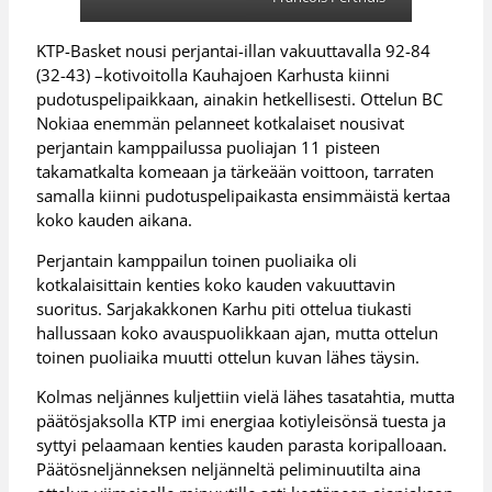
KTP-Basket nousi perjantai-illan vakuuttavalla 92-84
(32-43) –kotivoitolla Kauhajoen Karhusta kiinni
pudotuspelipaikkaan, ainakin hetkellisesti. Ottelun BC
Nokiaa enemmän pelanneet kotkalaiset nousivat
perjantain kamppailussa puoliajan 11 pisteen
takamatkalta komeaan ja tärkeään voittoon, tarraten
samalla kiinni pudotuspelipaikasta ensimmäistä kertaa
koko kauden aikana.
Perjantain kamppailun toinen puoliaika oli
kotkalaisittain kenties koko kauden vakuuttavin
suoritus. Sarjakakkonen Karhu piti ottelua tiukasti
hallussaan koko avauspuolikkaan ajan, mutta ottelun
toinen puoliaika muutti ottelun kuvan lähes täysin.
Kolmas neljännes kuljettiin vielä lähes tasatahtia, mutta
päätösjaksolla KTP imi energiaa kotiyleisönsä tuesta ja
syttyi pelaamaan kenties kauden parasta koripalloaan.
Päätösneljänneksen neljänneltä peliminuutilta aina