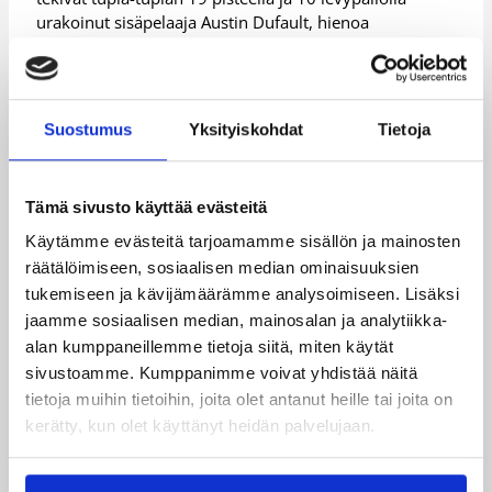
urakoinut sisäpelaaja Austin Dufault, hienoa
takamiestyöskentelyä esittänyt Alex Vaenerberg
(10/4/7 syöttöä) sekä 17 pistettä ja 7 levypalloa
toimittanut sentteri Sherman Gay.
Suostumus
Yksityiskohdat
Tietoja
Bisonsin kokoonpanosta vaikeassa ottelussa puhtaat
paperit itselleen pelasivat 12 pistettä heittänyt Ronnie
Clark, sekä 11 pistettä pussittanut Villematti Kopio.
Tämä sivusto käyttää evästeitä
Ottelutilastot:
Vilpas – Bisons
Käytämme evästeitä tarjoamamme sisällön ja mainosten
räätälöimiseen, sosiaalisen median ominaisuuksien
Kouvot kotivoittoon Pyrinnöstä
tukemiseen ja kävijämäärämme analysoimiseen. Lisäksi
jaamme sosiaalisen median, mainosalan ja analytiikka-
Kouvolan Kouvot otti vakuuttavan voiton perjantai-
alan kumppaneillemme tietoja siitä, miten käytät
iltana Mansikka-ahon Urheiluhallilla sarjavitosesta
sivustoamme. Kumppanimme voivat yhdistää näitä
Tampereen Pyrinnöstä. Ottelua avausjakson
tietoja muihin tietoihin, joita olet antanut heille tai joita on
puolestavälistä aina loppusummeriin asti johtanut
kerätty, kun olet käyttänyt heidän palvelujaan.
Kouvot piti Pyrinnön kiriaikeet kurissa
päätösneljänneksellä ja juoksi hienoon 81-74 (46-32) –
kotivoittoon.