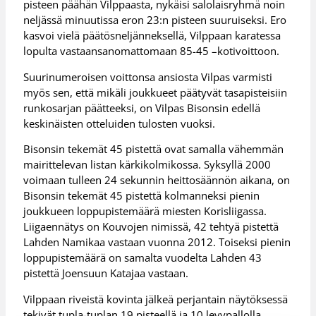
pisteen päähän Vilppaasta, nykäisi salolaisryhmä noin
neljässä minuutissa eron 23:n pisteen suuruiseksi. Ero
kasvoi vielä päätösneljänneksellä, Vilppaan karatessa
lopulta vastaansanomattomaan 85-45 –kotivoittoon.
Suurinumeroisen voittonsa ansiosta Vilpas varmisti
myös sen, että mikäli joukkueet päätyvät tasapisteisiin
runkosarjan päätteeksi, on Vilpas Bisonsin edellä
keskinäisten otteluiden tulosten vuoksi.
Bisonsin tekemät 45 pistettä ovat samalla vähemmän
mairittelevan listan kärkikolmikossa. Syksyllä 2000
voimaan tulleen 24 sekunnin heittosäännön aikana, on
Bisonsin tekemät 45 pistettä kolmanneksi pienin
joukkueen loppupistemäärä miesten Korisliigassa.
Liigaennätys on Kouvojen nimissä, 42 tehtyä pistettä
Lahden Namikaa vastaan vuonna 2012. Toiseksi pienin
loppupistemäärä on samalta vuodelta Lahden 43
pistettä Joensuun Katajaa vastaan.
Vilppaan riveistä kovinta jälkeä perjantain näytöksessä
tekivät tupla-tuplan 19 pisteellä ja 10 levypallolla