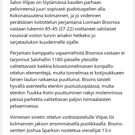
Salon Vilpas on löytämässä kauden parhaan
pelivireensä juuri sopivasti pudotuspelien alla.
Kokonaisuutena kolmannen, ja jo viidennen
perättäisen kotiottelun perjantaina Loimaan Bisonsia
vastaan lukemin 85-45 (37-22) voittaneet salolaiset
nousivat voiton turvin ainakin hetkeksi jo
sarjataulukon kuudennelle sijalle.
Perjantain kamppailu vajaamiehistä Bisonsia vastaan ei
tarjonnut Salohallin 1180-päiselle yleisölle
valitettavasti kaikkia kiivastunnelmaisen koripallo-
ottelun elementtejä, mutta tunnelmaa ei kotijoukkueen
fanien laulun raikaessa puuttunut. Bisons taisteli
hyvällä asenteella etenkin puolustuspäässä, mutta
etenkin Tuukka Kotin puuttuminen näkyi molemmissa
päissä parkettia valitettavan paljon loimaalaisten
pelaamisessa.
Viimeisen sinetin ottelun voittotaistelulle Vilpas löi
kolmannen jakson ensimmäisellä puolikkaalla. Bisons-
sentteri Joshua Sparksin nostettua vierailijat 13:n