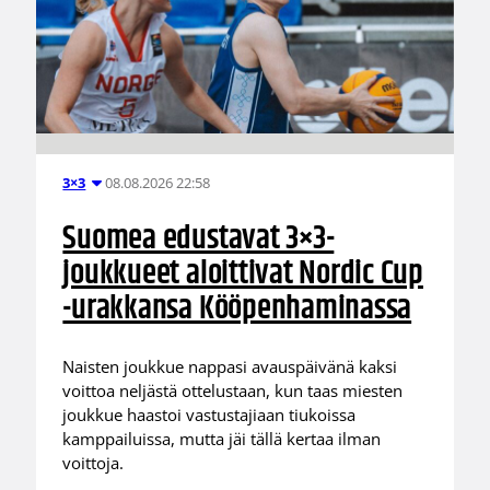
08.08.2026 22:58
3×3
Suomea edustavat 3×3-
joukkueet aloittivat Nordic Cup
-urakkansa Kööpenhaminassa
Naisten joukkue nappasi avauspäivänä kaksi
voittoa neljästä ottelustaan, kun taas miesten
joukkue haastoi vastustajiaan tiukoissa
kamppailuissa, mutta jäi tällä kertaa ilman
voittoja.