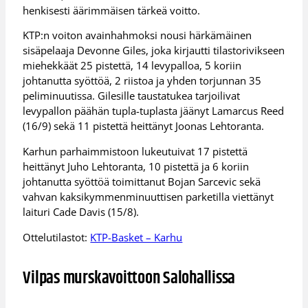
henkisesti äärimmäisen tärkeä voitto.
KTP:n voiton avainhahmoksi nousi härkämäinen
sisäpelaaja Devonne Giles, joka kirjautti tilastorivikseen
miehekkäät 25 pistettä, 14 levypalloa, 5 koriin
johtanutta syöttöä, 2 riistoa ja yhden torjunnan 35
peliminuutissa. Gilesille taustatukea tarjoilivat
levypallon päähän tupla-tuplasta jäänyt Lamarcus Reed
(16/9) sekä 11 pistettä heittänyt Joonas Lehtoranta.
Karhun parhaimmistoon lukeutuivat 17 pistettä
heittänyt Juho Lehtoranta, 10 pistettä ja 6 koriin
johtanutta syöttöä toimittanut Bojan Sarcevic sekä
vahvan kaksikymmenminuuttisen parketilla viettänyt
laituri Cade Davis (15/8).
Ottelutilastot:
KTP-Basket – Karhu
Vilpas murskavoittoon Salohallissa