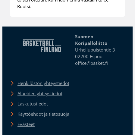
Ruotsi.
Suomen
Koripalloliitto
Urheilupuistontie 3
02200 Espoo
office@basket.fi
Henkilöstön yhteystiedot
Alueiden yhteystiedot
Laskutustiedot
Käyttöehdot ja tietosuoja
Evästeet