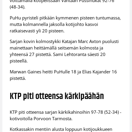
voittamalla kotipelissään Vantaan Pussihukat 92-76
(48-34).
PuHu pyristeli pitkään kymmenen pisteen tuntumassa,
mutta kolmannella jaksolla kotijohto kasvoi
ratkaisevasti yli 20 pisteen.
Sarjan kovin kolmostykki Katajan Marc Axton puolusti
mainettaan heittämällä seitsemän kolmosta ja
yhteensä 27 pistettä. Sami Lehtoranta säesti 20
pisteellä.
Marwan Gaines heitti PuHulle 18 ja Elias Kajander 16
pistettä.
KTP piti otteensa kärkipäähän
KTP piti otteensa sarjan kärkikahinoihin 97-78 (52-34) -
kotivoitolla Porvoon Tarmosta.
Kotkassakin mentiin alusta loppuun kotijoukkueen