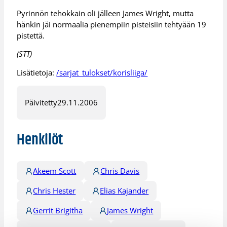
Pyrinnön tehokkain oli jälleen James Wright, mutta
hänkin jäi normaalia pienempiin pisteisiin tehtyään 19
pistettä.
(STT)
Lisätietoja:
/sarjat_tulokset/korisliiga/
Päivitetty
29.11.2006
Henkilöt
Akeem Scott
Chris Davis
Chris Hester
Elias Kajander
Gerrit Brigitha
James Wright