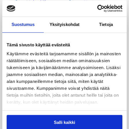
Jan-Michael Thomas
Jarno Nissinen
Jason Andreas
Jerald Fields
Lars Ekström
Lee Scruggs
Suostumus
Yksityiskohdat
Tietoja
Lucious Wagner
Marc Axton
Tämä sivusto käyttää evästeitä
Marcus Jackson
Marwan Gaines
Käytämme evästeitä tarjoamamme sisällön ja mainosten
Matthew Williams
Maurice Ingram
räätälöimiseen, sosiaalisen median ominaisuuksien
tukemiseen ja kävijämäärämme analysoimiseen. Lisäksi
Michael Cuffee
Monte Cummings
jaamme sosiaalisen median, mainosalan ja analytiikka-
Pasi Riihelä
Rodney Billups
alan kumppaneillemme tietoja siitä, miten käytät
sivustoamme. Kumppanimme voivat yhdistää näitä
Roope Suonio
Sami Lehtoranta
tietoja muihin tietoihin, joita olet antanut heille tai joita on
kerätty, kun olet käyttänyt heidän palvelujaan.
Samu Kaaresvirta
Sidney Holmes
William Coley
Salli kaikki