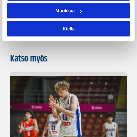
Kategoriat
Muokkaa
Korisliiga
Pääjuttu
Sarjat
Kiellä
Katso myös