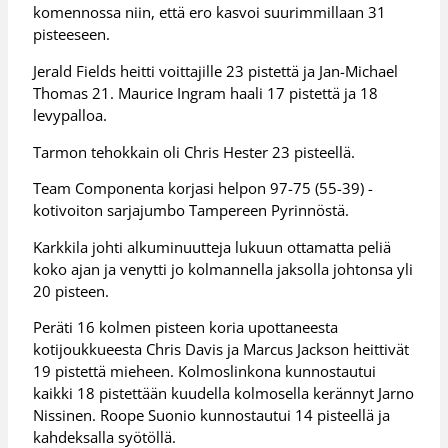
komennossa niin, että ero kasvoi suurimmillaan 31
pisteeseen.
Jerald Fields heitti voittajille 23 pistettä ja Jan-Michael
Thomas 21. Maurice Ingram haali 17 pistettä ja 18
levypalloa.
Tarmon tehokkain oli Chris Hester 23 pisteellä.
Team Componenta korjasi helpon 97-75 (55-39) -
kotivoiton sarjajumbo Tampereen Pyrinnöstä.
Karkkila johti alkuminuutteja lukuun ottamatta peliä
koko ajan ja venytti jo kolmannella jaksolla johtonsa yli
20 pisteen.
Peräti 16 kolmen pisteen koria upottaneesta
kotijoukkueesta Chris Davis ja Marcus Jackson heittivät
19 pistettä mieheen. Kolmoslinkona kunnostautui
kaikki 18 pistettään kuudella kolmosella kerännyt Jarno
Nissinen. Roope Suonio kunnostautui 14 pisteellä ja
kahdeksalla syötöllä.