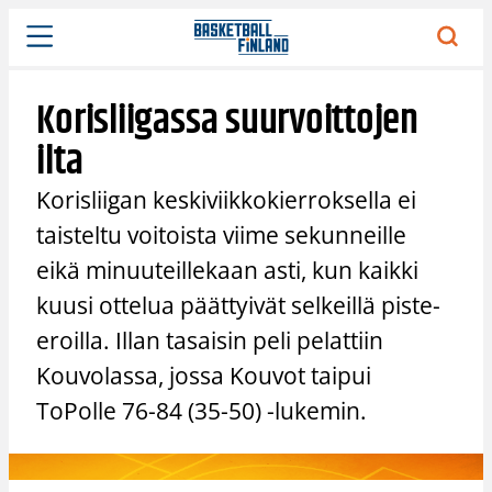
Siirry
sisältöön
Korisliigassa suurvoittojen
ilta
Korisliigan keskiviikkokierroksella ei
taisteltu voitoista viime sekunneille
eikä minuuteillekaan asti, kun kaikki
kuusi ottelua päättyivät selkeillä piste-
eroilla. Illan tasaisin peli pelattiin
Kouvolassa, jossa Kouvot taipui
ToPolle 76-84 (35-50) -lukemin.