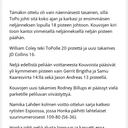
Tämäkin ottelu oli vain näennäisesti tasainen, sillä
ToPo johti sitä koko ajan ja karkasi jo ensimmäisen
neljänneksen lopulla 18 pisteen johtoon. Kouvojen kiri
tosin kantoi viimeisellä neljänneksellä neljän pisteen
päähän.
William Coley teki ToPolle 20 pistettä ja uusi takamies
JD Collins 16.
Neljä edellistä peliään voittaneesta Kouvoista pääsivät
yli kymmenen pisteen vain Gerrit Brigitha ja Samu
Kaaresvirta 14:llä sekä Jason Andreas 13 pisteellä.
Kouvojen uusi takamies Rodney Billups ei päässyt vielä
parketille peliluvan viivästyttyä.
Namika Lahden kolmen voitto-ottelun sarja katkesi
rytisten Espoossa, jossa Honka päihitti lahtelaiset
suurinumeroisesti 109-80 (56-36).
Honka johti peliä alusta loppuun ja kasvatti eroa