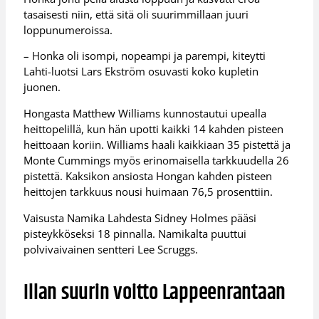
tasaisesti niin, että sitä oli suurimmillaan juuri
loppunumeroissa.
– Honka oli isompi, nopeampi ja parempi, kiteytti
Lahti-luotsi Lars Ekström osuvasti koko kupletin
juonen.
Hongasta Matthew Williams kunnostautui upealla
heittopelillä, kun hän upotti kaikki 14 kahden pisteen
heittoaan koriin. Williams haali kaikkiaan 35 pistettä ja
Monte Cummings myös erinomaisella tarkkuudella 26
pistettä. Kaksikon ansiosta Hongan kahden pisteen
heittojen tarkkuus nousi huimaan 76,5 prosenttiin.
Vaisusta Namika Lahdesta Sidney Holmes pääsi
pisteykköseksi 18 pinnalla. Namikalta puuttui
polvivaivainen sentteri Lee Scruggs.
Illan suurin voitto Lappeenrantaan