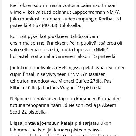
Kierroksen suurimmasta voitosta pääsi nauttimaan
viime viikot vaisusti pelannut Lappeenrannan NMKY,
joka murskasi kotonaan Uudenkaupungin Korihait 31
pisteellä 98-67 (40-33) -tuloksella.
Korihait pysyi kotijoukkueen tahdissa vain
ensimmäisen neljänneksen. Pelin puolivälissä eroa oli
vain seitsemän pistettä, mutta lopussa LrNMKY
hurjasteli voittamalla viimeisen jakson 15 pisteellä.
Joulukuun puolivälissä Helsingissä pelattavaan Suomen
cupin finaaliin selviytyneen LrNMKYn tasaisen
tehotrion muodostivat Michael Cuffee 27:llä, Pasi
Riihelä 20:lla ja Lucious Wagner 19 pisteellä.
Neljännen peräkkäisen tappion kärsineen Korihaiden
tuttuna tehoparina hääri Ed Nelson 29:llä ja Akeem
Scott 22 pisteellä.
Liigaa johtava Joensuun Kataja piti sarjataulukon
lähimmät hätistelijät kuuden pisteen päässä