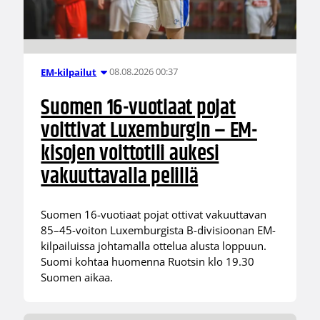
08.08.2026 00:37
EM-kilpailut
Suomen 16-vuotiaat pojat
voittivat Luxemburgin – EM-
kisojen voittotili aukesi
vakuuttavalla pelillä
Suomen 16-vuotiaat pojat ottivat vakuuttavan
85–45-voiton Luxemburgista B-divisioonan EM-
kilpailuissa johtamalla ottelua alusta loppuun.
Suomi kohtaa huomenna Ruotsin klo 19.30
Suomen aikaa.