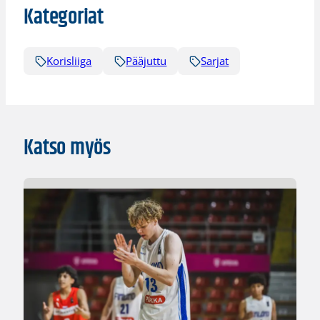
Kategoriat
Korisliiga
Pääjuttu
Sarjat
Katso myös