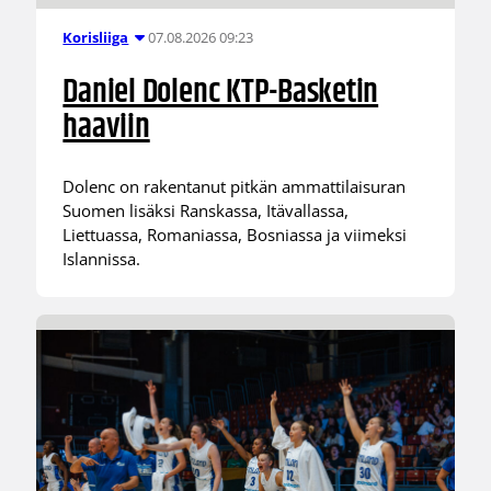
07.08.2026 09:23
Korisliiga
Daniel Dolenc KTP-Basketin
haaviin
Dolenc on rakentanut pitkän ammattilaisuran
Suomen lisäksi Ranskassa, Itävallassa,
Liettuassa, Romaniassa, Bosniassa ja viimeksi
Islannissa.