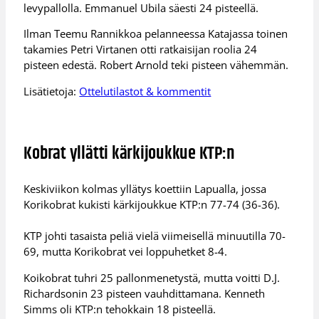
levypallolla. Emmanuel Ubila säesti 24 pisteellä.
Ilman Teemu Rannikkoa pelanneessa Katajassa toinen
takamies Petri Virtanen otti ratkaisijan roolia 24
pisteen edestä. Robert Arnold teki pisteen vähemmän.
Lisätietoja:
Ottelutilastot & kommentit
Kobrat yllätti kärkijoukkue KTP:n
Keskiviikon kolmas yllätys koettiin Lapualla, jossa
Korikobrat kukisti kärkijoukkue KTP:n 77-74 (36-36).
KTP johti tasaista peliä vielä viimeisellä minuutilla 70-
69, mutta Korikobrat vei loppuhetket 8-4.
Koikobrat tuhri 25 pallonmenetystä, mutta voitti D.J.
Richardsonin 23 pisteen vauhdittamana. Kenneth
Simms oli KTP:n tehokkain 18 pisteellä.