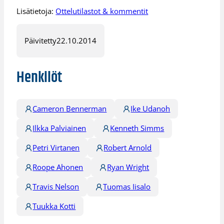
Lisätietoja:
Ottelutilastot & kommentit
Päivitetty
22.10.2014
Henkilöt
Cameron Bennerman
Ike Udanoh
Ilkka Palviainen
Kenneth Simms
Petri Virtanen
Robert Arnold
Roope Ahonen
Ryan Wright
Travis Nelson
Tuomas Iisalo
Tuukka Kotti