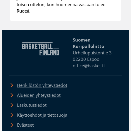
toisen ottelun, kun huomenna vastaan tulee
Ruotsi.
Suomen
Koripalloliitto
Urheilupuistontie 3
02200 Espoo
office@basket.fi
Henkilöstön yhteystiedot
Alueiden yhteystiedot
Laskutustiedot
Käyttöehdot ja tietosuoja
Evästeet