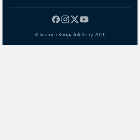
© Suomen Koripalloliitto ry 2026