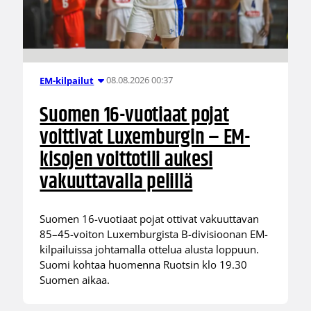
08.08.2026 00:37
EM-kilpailut
Suomen 16-vuotiaat pojat
voittivat Luxemburgin – EM-
kisojen voittotili aukesi
vakuuttavalla pelillä
Suomen 16-vuotiaat pojat ottivat vakuuttavan
85–45-voiton Luxemburgista B-divisioonan EM-
kilpailuissa johtamalla ottelua alusta loppuun.
Suomi kohtaa huomenna Ruotsin klo 19.30
Suomen aikaa.