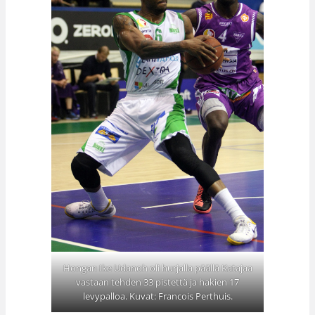
Hongan Ike Udanoh oli hurjalla päällä Katajaa
vastaan tehden 33 pistettä ja hakien 17
levypalloa. Kuvat: Francois Perthuis.