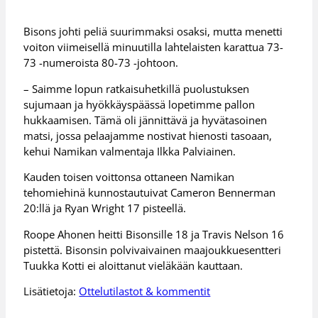
Bisons johti peliä suurimmaksi osaksi, mutta menetti
voiton viimeisellä minuutilla lahtelaisten karattua 73-
73 -numeroista 80-73 -johtoon.
– Saimme lopun ratkaisuhetkillä puolustuksen
sujumaan ja hyökkäyspäässä lopetimme pallon
hukkaamisen. Tämä oli jännittävä ja hyvätasoinen
matsi, jossa pelaajamme nostivat hienosti tasoaan,
kehui Namikan valmentaja Ilkka Palviainen.
Kauden toisen voittonsa ottaneen Namikan
tehomiehinä kunnostautuivat Cameron Bennerman
20:llä ja Ryan Wright 17 pisteellä.
Roope Ahonen heitti Bisonsille 18 ja Travis Nelson 16
pistettä. Bisonsin polvivaivainen maajoukkuesentteri
Tuukka Kotti ei aloittanut vieläkään kauttaan.
Lisätietoja:
Ottelutilastot & kommentit