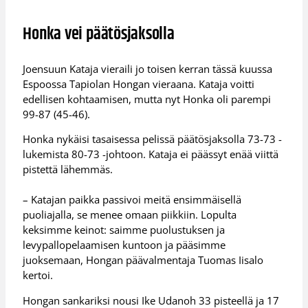
Honka vei päätösjaksolla
Joensuun Kataja vieraili jo toisen kerran tässä kuussa
Espoossa Tapiolan Hongan vieraana. Kataja voitti
edellisen kohtaamisen, mutta nyt Honka oli parempi
99-87 (45-46).
Honka nykäisi tasaisessa pelissä päätösjaksolla 73-73 -
lukemista 80-73 -johtoon. Kataja ei päässyt enää viittä
pistettä lähemmäs.
– ​Katajan paikka passivoi meitä ensimmäisellä
puoliajalla, se menee omaan piikkiin. Lopulta
keksimme keinot: saimme puolustuksen ja
levypallopelaamisen kuntoon ja pääsimme
juoksemaan, Hongan päävalmentaja Tuomas Iisalo
kertoi.
Hongan sankariksi nousi Ike Udanoh 33 pisteellä ja 17