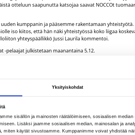
äistä otteluun saapunutta katsojaa saavat NOCCOt tuomaa
lle uuden kumppanin ja pääsemme rakentamaan yhteistyötä.
lle iso kiitos, että hän näki yhteistyössä koko liigaa koske
lloliiton yhteyspäällikkö Jussi Laurila kommentoi.
 -pelaajat julkistetaan maanantaina 5.12.
Yksityiskohdat
itä
mme sisällön ja mainosten räätälöimiseen, sosiaalisen median
iseen. Lisäksi jaamme sosiaalisen median, mainosalan ja analy
juttu
Sarjat
Yhteistyökumppanit
, miten käytät sivustoamme. Kumppanimme voivat yhdistää näitä t