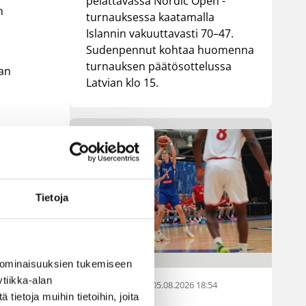
pelattavassa Nordic Open -
n
turnauksessa kaatamalla
Islannin vakuuttavasti 70–47.
Sudenpennut kohtaa huomenna
turnauksen päätösottelussa
van
Latvian klo 15.
Tietoja
 ominaisuuksien tukemiseen
tiikka-alan
05.08.2026 18:54
EM-kilpailut
ietoja muihin tietoihin, joita