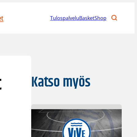
et
Tulospalvelu
BasketShop
t
Katso myös