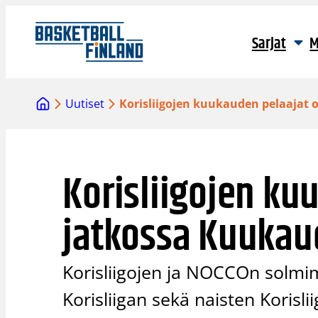
Siirry
sisältöön
Sarjat
M
Uutiset
Korisliigojen kuukauden pelaajat
Korisliigojen ku
jatkossa Kuukau
Korisliigojen ja NOCCOn solmi
Korisliigan sekä naisten Korisl