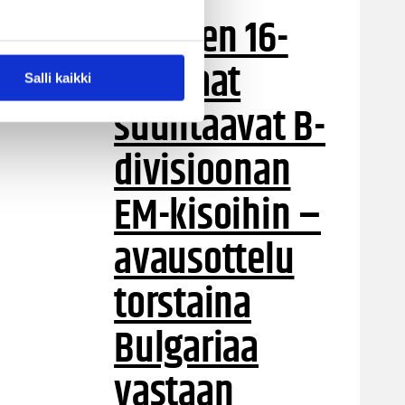
Suomen 16-
vuotiaat
Salli kaikki
suuntaavat B-
divisioonan
EM-kisoihin –
avausottelu
torstaina
Bulgariaa
vastaan