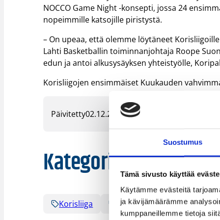
NOCCO Game Night -konsepti, jossa 24 ensimm
nopeimmille katsojille piristystä.
– On upeaa, että olemme löytäneet Korisliigoi
Lahti Basketballin toiminnanjohtaja Roope Suonio
edun ja antoi alkusysäyksen yhteistyölle, Koripa
Korisliigojen ensimmäiset Kuukauden vahvimmat
Päivitetty
02.12.2022
Suostumus
Kategoriat
Tämä sivusto käyttää eväste
Käytämme evästeitä tarjoama
ja kävijämäärämme analysoim
Korisliiga
Naisten Korisliiga
Pää
kumppaneillemme tietoja siitä