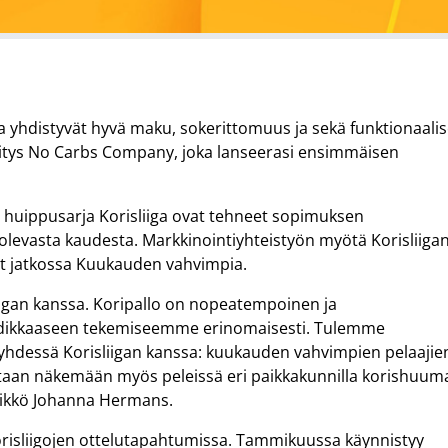
 yhdistyvät hyvä maku, sokerittomuus ja sekä funktionaalis
yritys No Carbs Company, joka lanseerasi ensimmäisen
 huippusarja Korisliiga ovat tehneet sopimuksen
olevasta kaudesta. Markkinointiyhteistyön myötä Korisliiga
at jatkossa Kuukauden vahvimpia.
gan kanssa. Koripallo on nopeatempoinen ja
hdikkaaseen tekemiseemme erinomaisesti. Tulemme
 yhdessä Korisliigan kanssa: kuukauden vahvimpien pelaajie
ittaan näkemään myös peleissä eri paikkakunnilla korishuum
likkö Johanna Hermans.
sliigojen ottelutapahtumissa. Tammikuussa käynnistyy