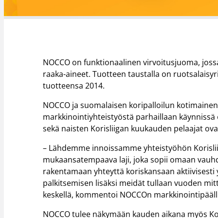
NOCCO on funktionaalinen virvoitusjuoma, jossa
raaka-aineet. Tuotteen taustalla on ruotsalais
tuotteensa 2014.
NOCCO ja suomalaisen koripalloilun kotimainen
markkinointiyhteistyöstä parhaillaan käynnissä 
sekä naisten Korisliigan kuukauden pelaajat ov
– Lähdemme innoissamme yhteistyöhön Korislii
mukaansatempaava laji, joka sopii omaan vau
rakentamaan yhteyttä koriskansaan aktiivisesti
palkitsemisen lisäksi meidät tullaan vuoden m
keskellä, kommentoi NOCCOn markkinointipääl
NOCCO tulee näkymään kauden aikana myös Kori