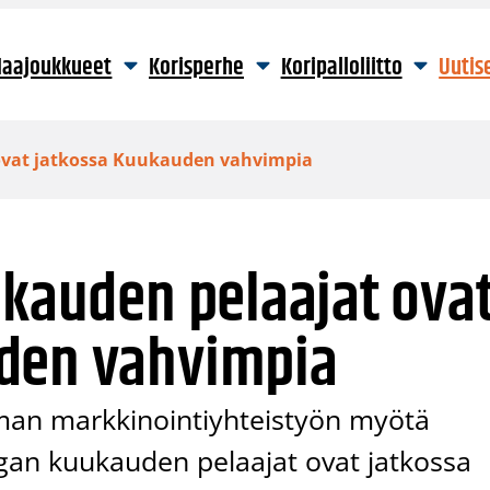
aajoukkueet
Korisperhe
Koripalloliitto
Uutis
 ovat jatkossa Kuukauden vahvimpia
ukauden pelaajat ova
den vahvimpia
man markkinointiyhteistyön myötä
iigan kuukauden pelaajat ovat jatkossa