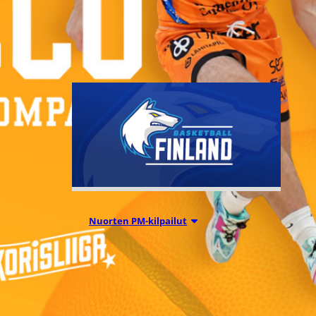
tehnyt pelaajasopimuksen
yhdysvaltalaispelaaja Melanie
Hoytin kanssa.
Nuorten PM-kilpailut
05.08.2026 20:08
Suomen 15-