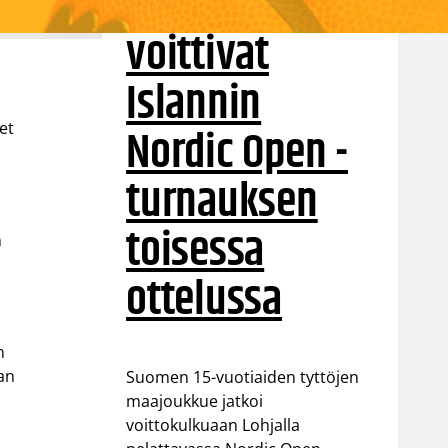
vuotiaat tytöt
voittivat
Islannin
et
Nordic Open -
turnauksen
toisessa
n
ottelussa
n
an
Suomen 15-vuotiaiden tyttöjen
maajoukkue jatkoi
voittokulkuaan Lohjalla