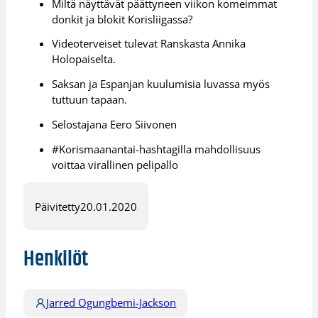
Miltä näyttävät päättyneen viikon komeimmat
donkit ja blokit Korisliigassa?
Videoterveiset tulevat Ranskasta Annika
Holopaiselta.
Saksan ja Espanjan kuulumisia luvassa myös
tuttuun tapaan.
Selostajana Eero Siivonen
#Korismaanantai-hashtagilla mahdollisuus
voittaa virallinen pelipallo
Päivitetty
20.01.2020
Henkilöt
Jarred Ogungbemi-Jackson