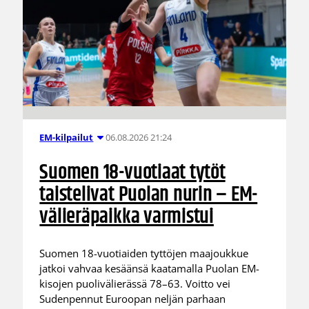
06.08.2026 21:24
EM-kilpailut
Suomen 18-vuotiaat tytöt
taistelivat Puolan nurin – EM-
välieräpaikka varmistui
Suomen 18-vuotiaiden tyttöjen maajoukkue
jatkoi vahvaa kesäänsä kaatamalla Puolan EM-
kisojen puolivälierässä 78–63. Voitto vei
Sudenpennut Euroopan neljän parhaan