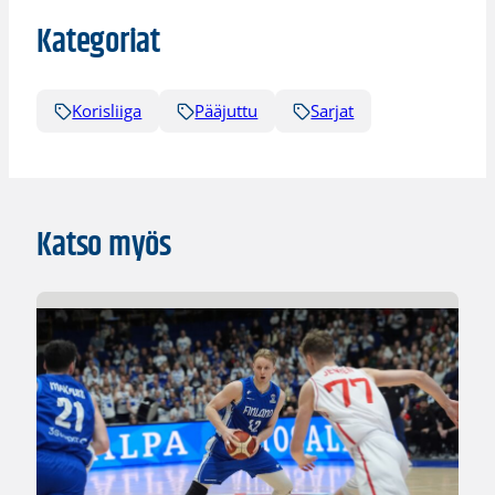
Kategoriat
Korisliiga
Pääjuttu
Sarjat
Katso myös