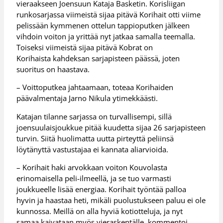
vieraakseen Joensuun Kataja Basketin. Korisliigan
runkosarjassa viimeistä sijaa pitävä Korihait otti viime
pelissään kymmenen ottelun tappioputken jälkeen
vihdoin voiton ja yrittää nyt jatkaa samalla teemalla.
Toiseksi viimeistä sijaa pitävä Kobrat on
Korihaista kahdeksan sarjapisteen päässä, joten
suoritus on haastava.
– Voittoputkea jahtaamaan, toteaa Korihaiden
päävalmentaja Jarno Nikula ytimekkäästi.
Katajan tilanne sarjassa on turvallisempi, sillä
joensuulaisjoukkue pitää kuudetta sijaa 26 sarjapisteen
turvin. Siitä huolimatta uutta pirteyttä peliinsä
löytänyttä vastustajaa ei kannata aliarvioida.
– Korihait haki arvokkaan voiton Kouvolasta
erinomaisella peli-ilmeellä, ja se tuo varmasti
joukkueelle lisää energiaa. Korihait työntää palloa
hyvin ja haastaa heti, mikäli puolustukseen paluu ei ole
kunnossa. Meillä on alla hyviä kotiotteluja, ja nyt
samaa kaivataan myös vieraskentälle, kommentoi