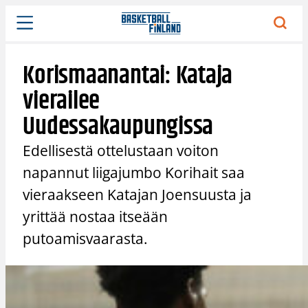
Siirry
sisältöön
Korismaanantai: Kataja
vierailee
Uudessakaupungissa
Edellisestä ottelustaan voiton
napannut liigajumbo Korihait saa
vieraakseen Katajan Joensuusta ja
yrittää nostaa itseään
putoamisvaarasta.