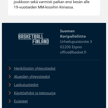
joukkoon sekä varmisti paikan ensi kesän alle
19-vuotiaiden MM-kisoihin Kiinassa.
Suomen
Koripalloliitto
Urheilupuistontie 3
02200 Espoo
office@basket.fi
Henkilöstön yhteystiedot
Alueiden yhteystiedot
Laskutustiedot
Käyttöehdot ja tietosuoja
Evästeet