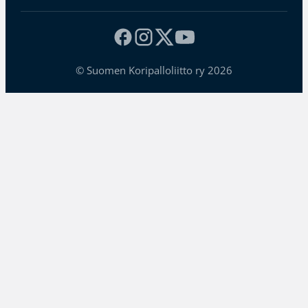
© Suomen Koripalloliitto ry 2026