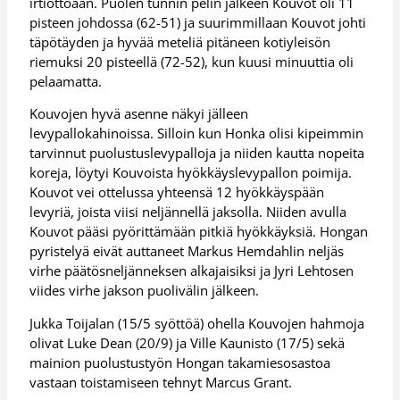
irtiottoaan. Puolen tunnin pelin jälkeen Kouvot oli 11
pisteen johdossa (62-51) ja suurimmillaan Kouvot johti
täpötäyden ja hyvää meteliä pitäneen kotiyleisön
riemuksi 20 pisteellä (72-52), kun kuusi minuuttia oli
pelaamatta.
Kouvojen hyvä asenne näkyi jälleen
levypallokahinoissa. Silloin kun Honka olisi kipeimmin
tarvinnut puolustuslevypalloja ja niiden kautta nopeita
koreja, löytyi Kouvoista hyökkäyslevypallon poimija.
Kouvot vei ottelussa yhteensä 12 hyökkäyspään
levyriä, joista viisi neljännellä jaksolla. Niiden avulla
Kouvot pääsi pyörittämään pitkiä hyökkäyksiä. Hongan
pyristelyä eivät auttaneet Markus Hemdahlin neljäs
virhe päätösneljänneksen alkajaisiksi ja Jyri Lehtosen
viides virhe jakson puolivälin jälkeen.
Jukka Toijalan (15/5 syöttöä) ohella Kouvojen hahmoja
olivat Luke Dean (20/9) ja Ville Kaunisto (17/5) sekä
mainion puolustustyön Hongan takamiesosastoa
vastaan toistamiseen tehnyt Marcus Grant.