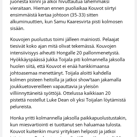
juonesta kiinni ja alkoi hivuttautua lähemmäksi
vieraitaan. Hieman ennen puoliaikaa Kouvot siirtyi
ensimmäistä kertaa johtoon (35-33) sitten
alkuminuuttien, kun Samu Kaaresvirta pisti kolmosen
sisään.
Kouvojen puolustus toimi jälleen mainiosti. Pelaajat
tiesivät koko ajan mitä olivat tekemässä. Kouvojen
intensiivisyys aiheutti Hongalle 20 pallonmenetystä.
Hyökkäyspäässä Jukka Toijala piti kolmannella jaksolla
huolen siitä, että Kouvot ei enää hankkimaansa
johtoasemaa menettänyt. Toijala aloitti kahdella
kolmen pisteen heitolla ja jatkoi show’taan jakamalla
joukkuetovereilleen vapauttavia ja yleisön
villiinnyttäneitä syöttöjä. Ottelussa kaikkiaan 20
pistettä nostellut Luke Dean oli yksi Toijalan löytämistä
pelureista.
Honka yritti kolmannella jaksolla paikkapuolustustakin,
kun miesvartiointi ei tuottanut sen haluamaa tulosta.
Kouvot kuitenkin mursi yrityksen helposti ja jatkoi