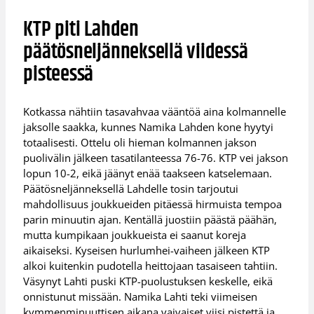
KTP piti Lahden
päätösneljänneksellä viidessä
pisteessä
Kotkassa nähtiin tasavahvaa vääntöä aina kolmannelle
jaksolle saakka, kunnes Namika Lahden kone hyytyi
totaalisesti. Ottelu oli hieman kolmannen jakson
puolivälin jälkeen tasatilanteessa 76-76. KTP vei jakson
lopun 10-2, eikä jäänyt enää taakseen katselemaan.
Päätösneljänneksellä Lahdelle tosin tarjoutui
mahdollisuus joukkueiden pitäessä hirmuista tempoa
parin minuutin ajan. Kentällä juostiin päästä päähän,
mutta kumpikaan joukkueista ei saanut koreja
aikaiseksi. Kyseisen hurlumhei-vaiheen jälkeen KTP
alkoi kuitenkin pudotella heittojaan tasaiseen tahtiin.
Väsynyt Lahti puski KTP-puolustuksen keskelle, eikä
onnistunut missään. Namika Lahti teki viimeisen
kymmenminuuttisen aikana vaivaiset viisi pistettä ja