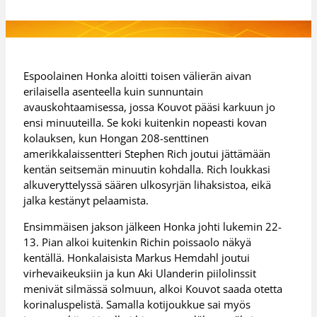
Espoolainen Honka aloitti toisen välierän aivan
erilaisella asenteella kuin sunnuntain
avauskohtaamisessa, jossa Kouvot pääsi karkuun jo
ensi minuuteilla. Se koki kuitenkin nopeasti kovan
kolauksen, kun Hongan 208-senttinen
amerikkalaissentteri Stephen Rich joutui jättämään
kentän seitsemän minuutin kohdalla. Rich loukkasi
alkuveryttelyssä säären ulkosyrjän lihaksistoa, eikä
jalka kestänyt pelaamista.
Ensimmäisen jakson jälkeen Honka johti lukemin 22-
13. Pian alkoi kuitenkin Richin poissaolo näkyä
kentällä. Honkalaisista Markus Hemdahl joutui
virhevaikeuksiin ja kun Aki Ulanderin piilolinssit
menivät silmässä solmuun, alkoi Kouvot saada otetta
korinaluspelistä. Samalla kotijoukkue sai myös