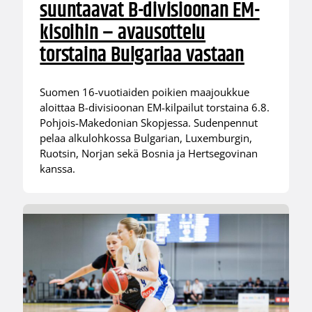
suuntaavat B-divisioonan EM-
kisoihin – avausottelu
torstaina Bulgariaa vastaan
Suomen 16-vuotiaiden poikien maajoukkue
aloittaa B-divisioonan EM-kilpailut torstaina 6.8.
Pohjois-Makedonian Skopjessa. Sudenpennut
pelaa alkulohkossa Bulgarian, Luxemburgin,
Ruotsin, Norjan sekä Bosnia ja Hertsegovinan
kanssa.