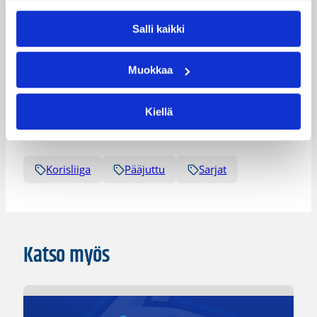
Pasi Heinonen
Roope Mäkelä
Samu Kaaresvirta
Sauli Silvonen
Salli kaikki
Stephen Rich
Tom Gustafsson
Muokkaa
Ville Kaunisto
Kiellä
Kategoriat
Korisliiga
Pääjuttu
Sarjat
Katso myös