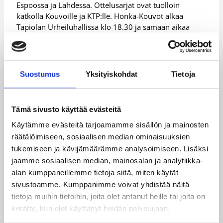
Espoossa ja Lahdessa. Ottelusarjat ovat tuolloin
katkolla Kouvoille ja KTP:lle. Honka-Kouvot alkaa
Tapiolan Urheiluhallissa klo 18.30 ja samaan aikaa
käynnistyy ottelu Namika Lahti-KTP Lahden
Urheilutalolla.
Suostumus
Yksityiskohdat
Tietoja
Päivitetty
29.03.2004
Henkilöt
Tämä sivusto käyttää evästeitä
Käytämme evästeitä tarjoamamme sisällön ja mainosten
räätälöimiseen, sosiaalisen median ominaisuuksien
Jari Vekkilä
Jukka Toijala
tukemiseen ja kävijämäärämme analysoimiseen. Lisäksi
jaamme sosiaalisen median, mainosalan ja analytiikka-
Kenny Younger
Luke Dean
alan kumppaneillemme tietoja siitä, miten käytät
Marcus Grant
Markus Hemdahl
sivustoamme. Kumppanimme voivat yhdistää näitä
tietoja muihin tietoihin, joita olet antanut heille tai joita on
Markus Myllylä
Mikko Kyrö
kerätty, kun olet käyttänyt heidän palvelujaan.