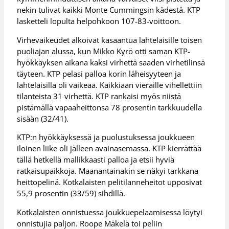
nekin tulivat kaikki Monte Cummingsin kädestä. KTP
lasketteli lopulta helpohkoon 107-83-voittoon.
Virhevaikeudet alkoivat kasaantua lahtelaisille toisen
puoliajan alussa, kun Mikko Kyrö otti saman KTP-
hyökkäyksen aikana kaksi virhettä saaden virhetilinsä
täyteen. KTP pelasi palloa korin läheisyyteen ja
lahtelaisilla oli vaikeaa. Kaikkiaan vieraille vihellettiin
tilanteista 31 virhettä. KTP rankaisi myös niistä
pistämällä vapaaheittonsa 78 prosentin tarkkuudella
sisään (32/41).
KTP:n hyökkäyksessä ja puolustuksessa joukkueen
iloinen liike oli jälleen avainasemassa. KTP kierrättää
tällä hetkellä mallikkaasti palloa ja etsii hyviä
ratkaisupaikkoja. Maanantainakin se näkyi tarkkana
heittopelinä. Kotkalaisten pelitilanneheitot upposivat
55,9 prosentin (33/59) sihdillä.
Kotkalaisten onnistuessa joukkuepelaamisessa löytyi
onnistujia paljon. Roope Mäkelä toi peliin