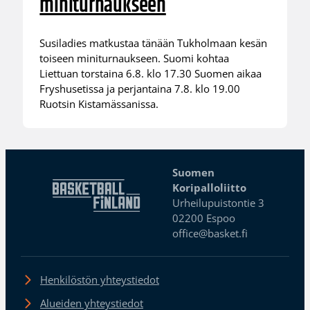
miniturnaukseen
Susiladies matkustaa tänään Tukholmaan kesän
toiseen miniturnaukseen. Suomi kohtaa
Liettuan torstaina 6.8. klo 17.30 Suomen aikaa
Fryshusetissa ja perjantaina 7.8. klo 19.00
Ruotsin Kistamässanissa.
Suomen
Koripalloliitto
Urheilupuistontie 3
02200 Espoo
office@basket.fi
Henkilöstön yhteystiedot
Alueiden yhteystiedot