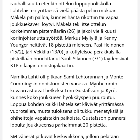
rauhallisuutta etenkin ottelun loppupuoliskolla.
Lahtelaisten yrittäessä vielä päästä peliin mukaan
Mäkelä piti palloa, kunnes häntä rikottiin tai vapaa
joukkuekaveri löytyi. Mäkelä teki itse ottelun
korkeimman pistemäärän (26) ja jakoi vielä kuusi
koriinjohtanutta syöttöä. Markus Myllylä ja Kenny
Younger heittivät 18 pistettä mieheen. Pasi Heinonen
(15/2), Jari Vekkilä (13/0) ja kotiyleisöä peräkkäisillä
pisteillään huudattanut Sauli Silvonen (7/1) täydensivät
KTP:n laajan onnistujakaartin.
Namika Lahti oli pitkään Sami Lehtorannan ja Monte
Cummingsin onnistumisten varassa. Myöhemmin
kuvaan astuivat hetkeksi Tom Gustafsson ja Kyrö,
kunnes koko joukkueen hyökkäyspeli puuroutui.
Loppua kohden kaikki lahtelaiset kävivät yrittämässä
vuorotellen, mutta tuloksena oli tukku menetyksiä ja
ohiheittoja vapaistakin paikoista. Gustafsson punnersi
lopulta joukkueensa parhaimmat 20 pistettä.
SM-välierät jatkuvat keskiviikkona, jolloin pelataan