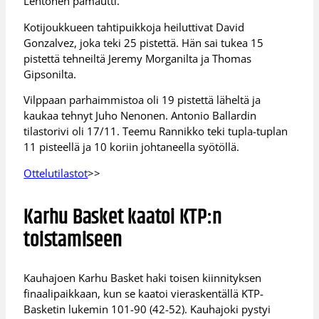
Lehtonen pamautti.
Kotijoukkueen tahtipuikkoja heiluttivat David
Gonzalvez, joka teki 25 pistettä. Hän sai tukea 15
pistettä tehneiltä Jeremy Morganilta ja Thomas
Gipsonilta.
Vilppaan parhaimmistoa oli 19 pistettä läheltä ja
kaukaa tehnyt Juho Nenonen. Antonio Ballardin
tilastorivi oli 17/11. Teemu Rannikko teki tupla-tuplan
11 pisteellä ja 10 koriin johtaneella syötöllä.
Ottelutilastot
>>
Karhu Basket kaatoi KTP:n
toistamiseen
Kauhajoen Karhu Basket haki toisen kiinnityksen
finaalipaikkaan, kun se kaatoi vieraskentällä KTP-
Basketin lukemin 101-90 (42-52). Kauhajoki pystyi