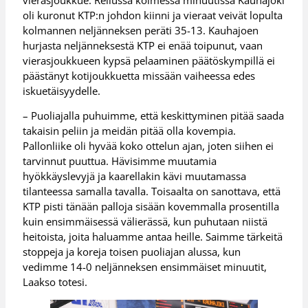
oli kuronut KTP:n johdon kiinni ja vieraat veivät lopulta
kolmannen neljänneksen peräti 35-13. Kauhajoen
hurjasta neljänneksestä KTP ei enää toipunut, vaan
vierasjoukkueen kypsä pelaaminen päätöskympillä ei
päästänyt kotijoukkuetta missään vaiheessa edes
iskuetäisyydelle.
– Puoliajalla puhuimme, että keskittyminen pitää saada
takaisin peliin ja meidän pitää olla kovempia.
Pallonliike oli hyvää koko ottelun ajan, joten siihen ei
tarvinnut puuttua. Hävisimme muutamia
hyökkäyslevyjä ja kaarellakin kävi muutamassa
tilanteessa samalla tavalla. Toisaalta on sanottava, että
KTP pisti tänään palloja sisään kovemmalla prosentilla
kuin ensimmäisessä välierässä, kun puhutaan niistä
heitoista, joita haluamme antaa heille. Saimme tärkeitä
stoppeja ja koreja toisen puoliajan alussa, kun
vedimme 14-0 neljänneksen ensimmäiset minuutit,
Laakso totesi.