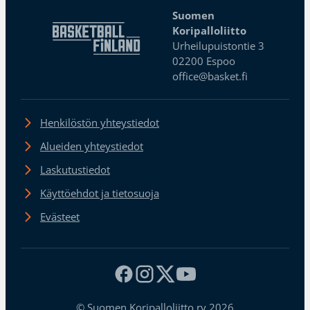
Suomen
Koripalloliitto
Urheilupuistontie 3
02200 Espoo
office@basket.fi
Henkilöstön yhteystiedot
Alueiden yhteystiedot
Laskutustiedot
Käyttöehdot ja tietosuoja
Evästeet
© Suomen Koripalloliitto ry 2026