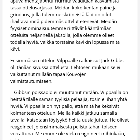
apuvalmentaja Antti Hurrilta vaaditaan kasvamista
tässä ottelusarjassa. Meidän koko kentän paine ja
grindaus, jolla tulemme skriineistä läpi on ollut
ihailtava mitä pidemmäs ottelut etenevät. Meidän
fyysiset ominaisuutemme riittävät kääntämään
otteluita neljännellä jaksolla, jolla olemme olleet
todella hyviä, vaikka torstaina kävikin lopussa mitä
kävi.
Ensimmäisen ottelun Vilppaalle ratkaissut Jack Gibbs
oli tänään sivussa ottelusta. Lehtosen mukaan se ei
vaikuttanut millään tapaa Kouvojen
valmistautumiseen.
– Gibbsin poissaolo ei muuttanut mitään. Vilppaalla on
heittää tilalle saman tyylisiä pelaajia, tosin ei ihan yhtä
hyviä. Vilppaalla on nyt pallo, että mitä he keksivät
kolmanteen otteluun. Meillä kaikki jatkuu samalla
tavalla, katsotaan löytyykö heiltä uusia juttua. He olivat
reagoineet jo ensimmäisestä pelistä tähän toiseen
verrattuna. Me emme ole vielä reagoineet mihinkään,