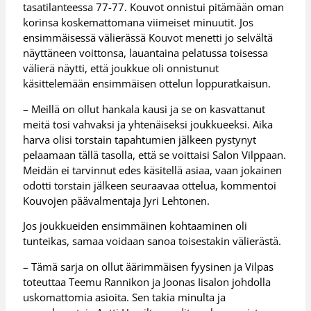
tasatilanteessa 77-77. Kouvot onnistui pitämään oman
korinsa koskemattomana viimeiset minuutit. Jos
ensimmäisessä välierässä Kouvot menetti jo selvältä
näyttäneen voittonsa, lauantaina pelatussa toisessa
välierä näytti, että joukkue oli onnistunut
käsittelemään ensimmäisen ottelun loppuratkaisun.
– Meillä on ollut hankala kausi ja se on kasvattanut
meitä tosi vahvaksi ja yhtenäiseksi joukkueeksi. Aika
harva olisi torstain tapahtumien jälkeen pystynyt
pelaamaan tällä tasolla, että se voittaisi Salon Vilppaan.
Meidän ei tarvinnut edes käsitellä asiaa, vaan jokainen
odotti torstain jälkeen seuraavaa ottelua, kommentoi
Kouvojen päävalmentaja Jyri Lehtonen.
Jos joukkueiden ensimmäinen kohtaaminen oli
tunteikas, samaa voidaan sanoa toisestakin välierästä.
– Tämä sarja on ollut äärimmäisen fyysinen ja Vilpas
toteuttaa Teemu Rannikon ja Joonas Iisalon johdolla
uskomattomia asioita. Sen takia minulta ja