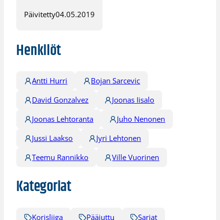
Päivitetty
04.05.2019
Henkilöt
Antti Hurri
Bojan Sarcevic
David Gonzalvez
Joonas Iisalo
Joonas Lehtoranta
Juho Nenonen
Jussi Laakso
Jyri Lehtonen
Teemu Rannikko
Ville Vuorinen
Kategoriat
Korisliiga
Pääjuttu
Sarjat