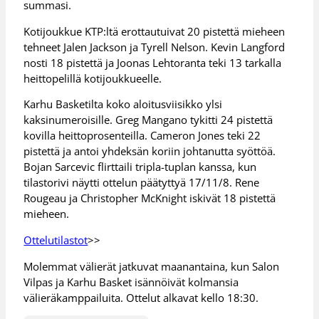
summasi.
Kotijoukkue KTP:ltä erottautuivat 20 pistettä mieheen
tehneet Jalen Jackson ja Tyrell Nelson. Kevin Langford
nosti 18 pistettä ja Joonas Lehtoranta teki 13 tarkalla
heittopelillä kotijoukkueelle.
Karhu Basketilta koko aloitusviisikko ylsi
kaksinumeroisille. Greg Mangano tykitti 24 pistettä
kovilla heittoprosenteilla. Cameron Jones teki 22
pistettä ja antoi yhdeksän koriin johtanutta syöttöä.
Bojan Sarcevic flirttaili tripla-tuplan kanssa, kun
tilastorivi näytti ottelun päätyttyä 17/11/8. Rene
Rougeau ja Christopher McKnight iskivät 18 pistettä
mieheen.
Ottelutilastot
>>
Molemmat välierät jatkuvat maanantaina, kun Salon
Vilpas ja Karhu Basket isännöivät kolmansia
välieräkamppailuita. Ottelut alkavat kello 18:30.