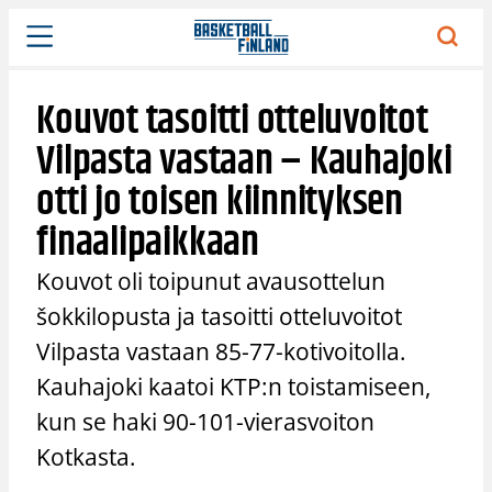
Siirry
sisältöön
Kouvot tasoitti otteluvoitot
Vilpasta vastaan – Kauhajoki
otti jo toisen kiinnityksen
finaalipaikkaan
Kouvot oli toipunut avausottelun
šokkilopusta ja tasoitti otteluvoitot
Vilpasta vastaan 85-77-kotivoitolla.
Kauhajoki kaatoi KTP:n toistamiseen,
kun se haki 90-101-vierasvoiton
Kotkasta.