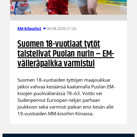
06.08.2026 21:24
EM-kilpailut
Suomen 18-vuotiaat tytöt
taistelivat Puolan nurin – EM-
välieräpaikka varmistui
Suomen 18-vuotiaiden tyttöjen maajoukkue
jatkoi vahvaa kesäänsä kaatamalla Puolan EM-
kisojen puolivälierässä 78–63. Voitto vei
Sudenpennut Euroopan neljän parhaan
joukkoon sekä varmisti paikan ensi kesän alle
19-vuotiaiden MM-kisoihin Kiinassa.