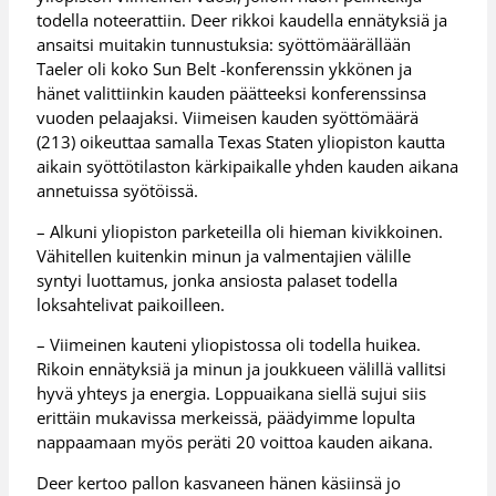
todella noteerattiin. Deer rikkoi kaudella ennätyksiä ja
ansaitsi muitakin tunnustuksia: syöttömäärällään
Taeler oli koko Sun Belt -konferenssin ykkönen ja
hänet valittiinkin kauden päätteeksi konferenssinsa
vuoden pelaajaksi. Viimeisen kauden syöttömäärä
(213) oikeuttaa samalla Texas Staten yliopiston kautta
aikain syöttötilaston kärkipaikalle yhden kauden aikana
annetuissa syötöissä.
– Alkuni yliopiston parketeilla oli hieman kivikkoinen.
Vähitellen kuitenkin minun ja valmentajien välille
syntyi luottamus, jonka ansiosta palaset todella
loksahtelivat paikoilleen.
– Viimeinen kauteni yliopistossa oli todella huikea.
Rikoin ennätyksiä ja minun ja joukkueen välillä vallitsi
hyvä yhteys ja energia. Loppuaikana siellä sujui siis
erittäin mukavissa merkeissä, päädyimme lopulta
nappaamaan myös peräti 20 voittoa kauden aikana.
Deer kertoo pallon kasvaneen hänen käsiinsä jo