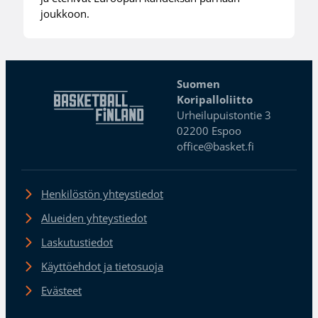
joukkoon.
Suomen
Koripalloliitto
Urheilupuistontie 3
02200 Espoo
office@basket.fi
Henkilöstön yhteystiedot
Alueiden yhteystiedot
Laskutustiedot
Käyttöehdot ja tietosuoja
Evästeet