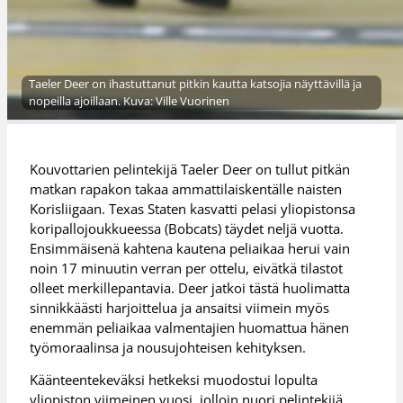
Taeler Deer on ihastuttanut pitkin kautta katsojia näyttävillä ja
nopeilla ajoillaan. Kuva: Ville Vuorinen
Kouvottarien pelintekijä Taeler Deer on tullut pitkän
matkan rapakon takaa ammattilaiskentälle naisten
Korisliigaan. Texas Staten kasvatti pelasi yliopistonsa
koripallojoukkueessa (Bobcats) täydet neljä vuotta.
Ensimmäisenä kahtena kautena peliaikaa herui vain
noin 17 minuutin verran per ottelu, eivätkä tilastot
olleet merkillepantavia. Deer jatkoi tästä huolimatta
sinnikkäästi harjoittelua ja ansaitsi viimein myös
enemmän peliaikaa valmentajien huomattua hänen
työmoraalinsa ja nousujohteisen kehityksen.
Käänteentekeväksi hetkeksi muodostui lopulta
yliopiston viimeinen vuosi, jolloin nuori pelintekijä