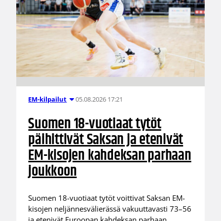
05.08.2026 17:21
EM-kilpailut
Suomen 18-vuotiaat tytöt
päihittivät Saksan ja etenivät
EM-kisojen kahdeksan parhaan
joukkoon
Suomen 18-vuotiaat tytöt voittivat Saksan EM-
kisojen neljännesvälierässä vakuuttavasti 73–56
ja etenivät Euroopan kahdeksan parhaan