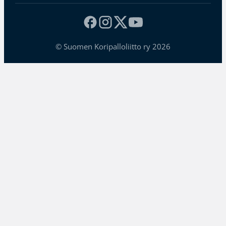
© Suomen Koripalloliitto ry 2026