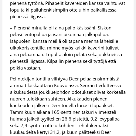
pienenä tyttönä. Pihapelit kavereiden kanssa vaihtuivat
lopulta kilpailuhenkisimpiin otteluihin paikallisessa
pienessä liigassa.
– Pienenä minulla oli aina pallo käsissäni. Siskoni
pelasi lentopalloa ja isäni aikoinaan jalkapalloa.
Isäpuoleni kanssa meillä oli tapana mennä läheisille
ulkokoriskentille, minne myös kaikki kaverini tulivat
aina pelaamaan. Lopulta aloin pelata sekajoukkueissa
pienessä liigassa. Kilpailin pienenä sekä tyttöjä että
poikia vastaan.
Pelintekijän tontilla viihtyvä Deer pelaa ensimmäistä
ammattilaiskauttaan Kouvolassa. Seuran tiedotteessa
alkukaudesta joukkuejohdon odotukset olivat korkealla
nuoren tulokkaan suhteen. Alkukauden pienen
kankeuden jälkeen Deer todella lunasti lupaukset.
Tammikuun aikana 165-senttinen takuri viimeisteli
huimaa jälkeä tyylitellen 26,6 pistettä, 9,2 levypalloa
sekä 7,4 syöttöä ottelu kohden. Teholukemaksi
kuukaudelta kertyi 31,2, ja kuun päätteeksi Deer