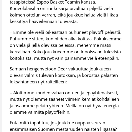
tasapisteissä Espoo Basket Teamin kanssa.
Kouvolalaisilla on runkosarjataivaltaan jäljellä vielä
kolmen ottelun verran, eikä joukkue halua vielä liikaa
keskittyä haaveilemaan tulevasta.
– Emme ole vielä oikeastaan puhuneet playoff-peleistä.
Puhumme sitten, kun niiden aika koittaa. Fokuksemme
on vielä jäljellä olevissa peleissä, menemme matsi
kerrallaan. Koko joukkueemme on innoissaan tulevista
koitoksista, mutta nyt vain painamme vielä eteenpäin.
Samaan hengenvetoon Deer vakuuttaa joukkueen
olevan valmis tuleviin koitoksiin, ja korostaa palasten
loksahtaneen nyt raiteilleen:
– Aloitimme kauden vähän ontuen ja epäyhtenäisesti,
mutta nyt olemme saaneet viimein kemiat kohdalleen
ja osaamme pelata yhteen. Meillä on nyt hyvä energia,
olemme valmiita playoffeihin.
Entä mitä tapahtuu, jos joukkue nappaa seuran
ensimmäisen Suomen mestaruuden naisten liigassa?