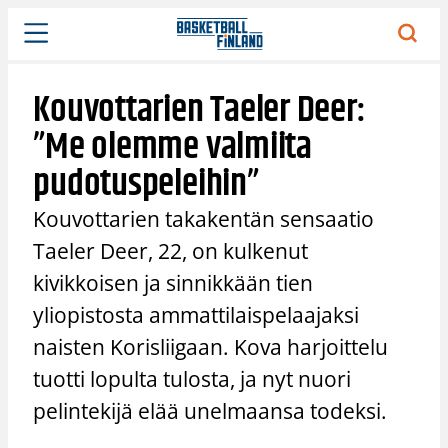
Siirry
sisältöön
Kouvottarien Taeler Deer:
”Me olemme valmiita
pudotuspeleihin”
Kouvottarien takakentän sensaatio
Taeler Deer, 22, on kulkenut
kivikkoisen ja sinnikkään tien
yliopistosta ammattilaispelaajaksi
naisten Korisliigaan. Kova harjoittelu
tuotti lopulta tulosta, ja nyt nuori
pelintekijä elää unelmaansa todeksi.