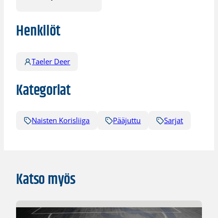
Henkilöt
Taeler Deer
Kategoriat
Naisten Korisliiga
Pääjuttu
Sarjat
Katso myös