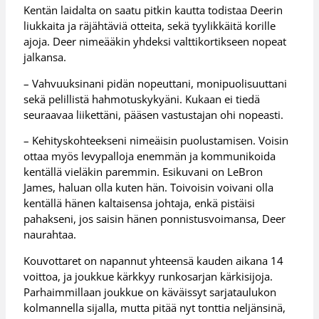
Kentän laidalta on saatu pitkin kautta todistaa Deerin
liukkaita ja räjähtäviä otteita, sekä tyylikkäitä korille
ajoja. Deer nimeääkin yhdeksi valttikortikseen nopeat
jalkansa.
– Vahvuuksinani pidän nopeuttani, monipuolisuuttani
sekä pelillistä hahmotuskykyäni. Kukaan ei tiedä
seuraavaa liikettäni, pääsen vastustajan ohi nopeasti.
– Kehityskohteekseni nimeäisin puolustamisen. Voisin
ottaa myös levypalloja enemmän ja kommunikoida
kentällä vieläkin paremmin. Esikuvani on LeBron
James, haluan olla kuten hän. Toivoisin voivani olla
kentällä hänen kaltaisensa johtaja, enkä pistäisi
pahakseni, jos saisin hänen ponnistusvoimansa, Deer
naurahtaa.
Kouvottaret on napannut yhteensä kauden aikana 14
voittoa, ja joukkue kärkkyy runkosarjan kärkisijoja.
Parhaimmillaan joukkue on käväissyt sarjataulukon
kolmannella sijalla, mutta pitää nyt tonttia neljänsinä,