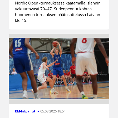
Nordic Open -turnauksessa kaatamalla Islannin
vakuuttavasti 70–47. Sudenpennut kohtaa
huomenna turnauksen päätösottelussa Latvian
klo 15.
05.08.2026 18:54
EM-kilpailut