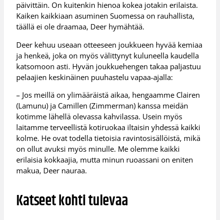
päivittäin. On kuitenkin hienoa kokea jotakin erilaista.
Kaiken kaikkiaan asuminen Suomessa on rauhallista,
täällä ei ole draamaa, Deer hymähtää.
Deer kehuu useaan otteeseen joukkueen hyvää kemiaa
ja henkeä, joka on myös välittynyt kuluneella kaudella
katsomoon asti. Hyvän joukkuehengen takaa paljastuu
pelaajien keskinäinen puuhastelu vapaa-ajalla:
– Jos meillä on ylimääräistä aikaa, hengaamme Clairen
(Lamunu) ja Camillen (Zimmerman) kanssa meidän
kotimme lähellä olevassa kahvilassa. Usein myös
laitamme terveellistä kotiruokaa iltaisin yhdessä kaikki
kolme. He ovat todella tietoisia ravintosisällöistä, mikä
on ollut avuksi myös minulle. Me olemme kaikki
erilaisia kokkaajia, mutta minun ruoassani on eniten
makua, Deer nauraa.
Katseet kohti tulevaa