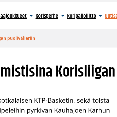
aajoukkueet
Korisperhe
Koripalloliitto
Uutis
gan puolivälieriin
mistisina Korisliigan
kotkalaisen KTP-Basketin, sekä toista
lipeleihin pyrkivän Kauhajoen Karhun