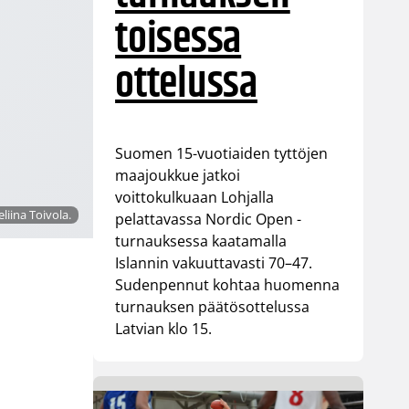
toisessa
ottelussa
Suomen 15-vuotiaiden tyttöjen
maajoukkue jatkoi
voittokulkuaan Lohjalla
liina Toivola.
pelattavassa Nordic Open -
turnauksessa kaatamalla
Islannin vakuuttavasti 70–47.
Sudenpennut kohtaa huomenna
turnauksen päätösottelussa
Latvian klo 15.