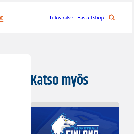
et
Tulospalvelu
BasketShop
Katso myös