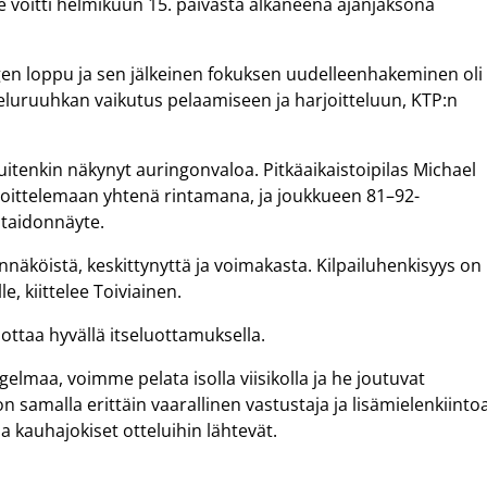
e voitti helmikuun 15. päivästä alkaneena ajanjaksona
en loppu ja sen jälkeinen fokuksen uudelleenhakeminen oli
tteluruuhkan vaikutus pelaamiseen ja harjoitteluun, KTP:n
kuitenkin näkynyt auringonvaloa. Pitkäaikaistoipilas Michael
oittelemaan yhtenä rintamana, ja joukkueen 81–92-
 taidonnäyte.
nnäköistä, keskittynyttä ja voimakasta. Kilpailuhenkisyys on
e, kiittelee Toiviainen.
ottaa hyvällä itseluottamuksella.
ngelmaa, voimme pelata isolla viisikolla ja he joutuvat
 samalla erittäin vaarallinen vastustaja ja lisämielenkiinto
a kauhajokiset otteluihin lähtevät.