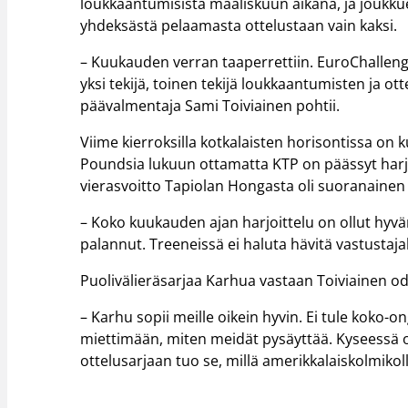
loukkaantumisista maaliskuun aikana, ja joukku
yhdeksästä pelaamasta ottelustaan vain kaksi.
– Kuukauden verran taaperrettiin. EuroChalleng
yksi tekijä, toinen tekijä loukkaantumisten ja o
päävalmentaja Sami Toiviainen pohtii.
Viime kierroksilla kotkalaisten horisontissa on 
Poundsia lukuun ottamatta KTP on päässyt harj
vierasvoitto Tapiolan Hongasta oli suoranainen
– Koko kuukauden ajan harjoittelu on ollut hyvä
palannut. Treeneissä ei haluta hävitä vastustajall
Puolivälieräsarjaa Karhua vastaan Toiviainen od
– Karhu sopii meille oikein hyvin. Ei tule koko-o
miettimään, miten meidät pysäyttää. Kyseessä on
ottelusarjaan tuo se, millä amerikkalaiskolmikoll