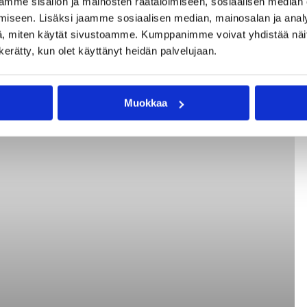
mme sisällön ja mainosten räätälöimiseen, sosiaalisen median
iseen. Lisäksi jaamme sosiaalisen median, mainosalan ja analy
, miten käytät sivustoamme. Kumppanimme voivat yhdistää näitä t
n kerätty, kun olet käyttänyt heidän palvelujaan.
isten kotimaiseen tähdistöön. Kuvat: Kai Kilappa.
Muokkaa