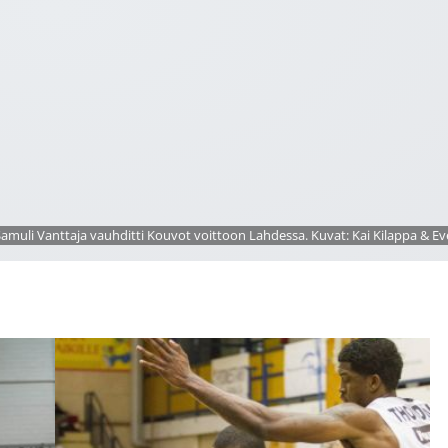
Samuli Vanttaja vauhditti Kouvot voittoon Lahdessa. Kuvat: Kai Kilappa & Eve