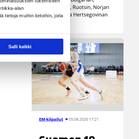
 ominaisuuksien tukemiseen
Luxemburgin, Ruotsin, Norjan
tiikka-alan
sekä Bosnia ja Hertsegovinan
ietoja muihin tietoihin, joita
kanssa.
Salli kaikki
05.08.2026 17:21
EM-kilpailut