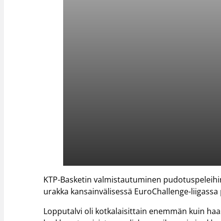
KTP-Basketin valmistautuminen pudotuspeleihin
urakka kansainvälisessä EuroChallenge-liigassa
Lopputalvi oli kotkalaisittain enemmän kuin haas