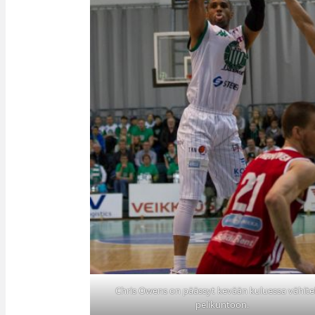
Chris Owens on päässyt kevään kuluessa vähite
pelikuntoon.