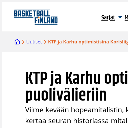
Siirry
sisältöön
Sarjat
M
Uutiset
KTP ja Karhu optimistisina Korislii
KTP ja Karhu opti
puolivälieriin
Viime kevään hopeamitalistin, 
kertaa seuran historiassa mita