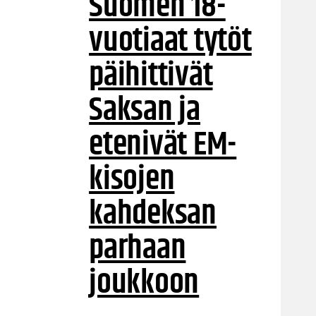
Suomen 18-
vuotiaat tytöt
päihittivät
Saksan ja
etenivät EM-
kisojen
kahdeksan
parhaan
joukkoon