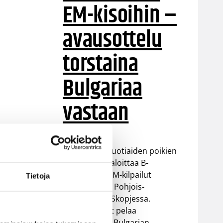
EM-kisoihin –
avausottelu
torstaina
Bulgariaa
vastaan
Suomen 16-vuotiaiden poikien
maajoukkue aloittaa B-
divisioonan EM-kilpailut
Tietoja
torstaina 6.8. Pohjois-
Makedonian Skopjessa.
Sudenpennut pelaa
alkulohkossa Bulgarian,