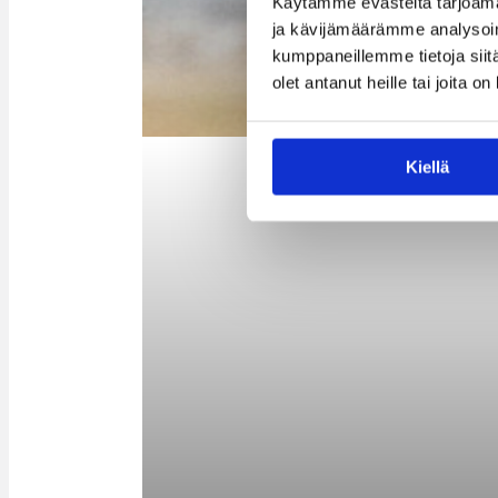
Käytämme evästeitä tarjoama
ja kävijämäärämme analysoim
kumppaneillemme tietoja siitä
olet antanut heille tai joita o
Markus Molenius kuuluu kauhajok
Kiellä