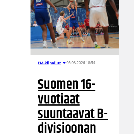
05.08.2026 18:54
EM-kilpailut
Suomen 16-
vuotiaat
suuntaavat B-
divisioonan