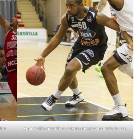
llen
Andre Williamsonilla on takanaan vahva kausi Karhussa.