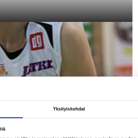
Yksityiskohdat
itä