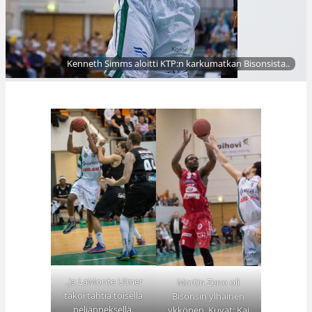
Kenneth Simms aloitti KTP:n karkumatkan Bisonsista..
..ja LaMonte Ulmer
Martin Zeno oli
takoi tahtia toisella
Bisonsin ylhäinen
neljänneksellä.
ykkönen. Kuvat: Kai