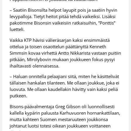
– Saatiin Bisonsilta helpot layupit pois ja saatiin hyvin
levypalloja. Tietyt heitot pitää tehdä vaikeiksi. Lisäksi
pakotimme Bisonsin vaikeisiin ratkaisuihin, ”Ponttis”
luetteli.
Vaikka KTP hävisi välieräsarjan kaksi ensimmäistä
ottelua ja toisen osaottelun päättänyttä Kenneth
Simmsin kovaa virhettä Antto Nikkarista vastaan puitiin
pitkään, Mirolybovin mukaan joukkueen fokus pysyi
ihailtavasti olennaisessa.
– Haluan onnitella pelaajiani siitä, miten he käsittelivät
tällaisen hankalan tilanteen. Me ollaan joukkue, joka ei
luovuta. Me ollaan kaudellakin hävitty vain kaksi peliä
putkeen.
Bisons-päävalmentaja Greg Gibson oli luonnollisesti
kallella kypärin paluusta Karhuvuoren hornankattilaan,
mutta kahteen Suomen mestaruuteen joukkonsa
johtanut luotsi totesi oikean joukkueen voittaneen