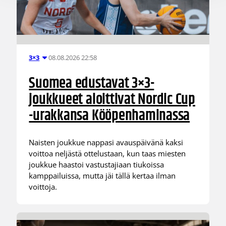
08.08.2026 22:58
3×3
Suomea edustavat 3×3-
joukkueet aloittivat Nordic Cup
-urakkansa Kööpenhaminassa
Naisten joukkue nappasi avauspäivänä kaksi
voittoa neljästä ottelustaan, kun taas miesten
joukkue haastoi vastustajiaan tiukoissa
kamppailuissa, mutta jäi tällä kertaa ilman
voittoja.