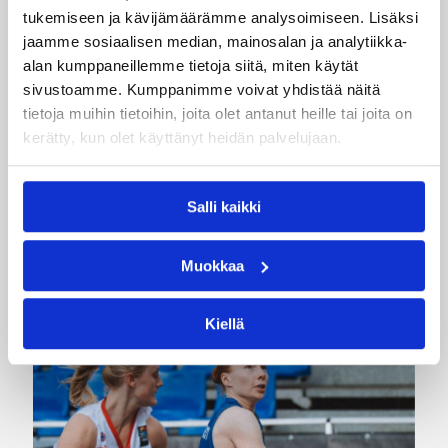
tukemiseen ja kävijämäärämme analysoimiseen. Lisäksi
Travis Nelson
Tuukka Kotti
jaamme sosiaalisen median, mainosalan ja analytiikka-
alan kumppaneillemme tietoja siitä, miten käytät
Kategoriat
sivustoamme. Kumppanimme voivat yhdistää näitä
tietoja muihin tietoihin, joita olet antanut heille tai joita on
kerätty, kun olet käyttänyt heidän palvelujaan.
Korisliiga
Pääjuttu
Sarjat
Salli kaikki
Katso myös
Muokkaa
Kiellä