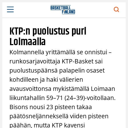
Siirry
sisältöön
KTP:n puolustus puri
Loimaalla
Kolmannella yrittämällä se onnistui –
runkosarjavoittaja KTP-Basket sai
puolustuspäänsä palapelin osaset
kohdilleen ja haki välierien
avausvoittonsa mykistämällä Loimaan
liikuntahallin 59–71 (24–39)-voitollaan.
Bisons nousi 23 pisteen takaa
päätösneljänneksellä viiden pisteen
päähän, mutta KTP kavensi