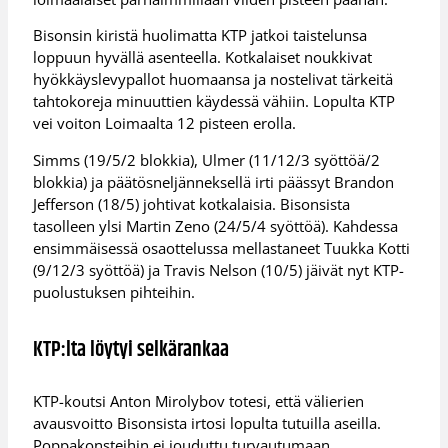
Bisonsin kiristä huolimatta KTP jatkoi taistelunsa
loppuun hyvällä asenteella. Kotkalaiset noukkivat
hyökkäyslevypallot huomaansa ja nostelivat tärkeitä
tahtokoreja minuuttien käydessä vähiin. Lopulta KTP
vei voiton Loimaalta 12 pisteen erolla.
Simms (19/5/2 blokkia), Ulmer (11/12/3 syöttöä/2
blokkia) ja päätösneljänneksellä irti päässyt Brandon
Jefferson (18/5) johtivat kotkalaisia. Bisonsista
tasolleen ylsi Martin Zeno (24/5/4 syöttöä). Kahdessa
ensimmäisessä osaottelussa mellastaneet Tuukka Kotti
(9/12/3 syöttöä) ja Travis Nelson (10/5) jäivät nyt KTP-
puolustuksen pihteihin.
KTP:lta löytyi selkärankaa
KTP-koutsi Anton Mirolybov totesi, että välierien
avausvoitto Bisonsista irtosi lopulta tutuilla aseilla.
Poppakonsteihin ei jouduttu turvautumaan.