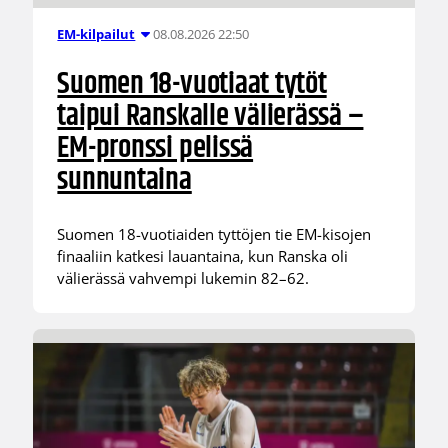
08.08.2026 22:50
EM-kilpailut
Suomen 18-vuotiaat tytöt
taipui Ranskalle välierässä –
EM-pronssi pelissä
sunnuntaina
Suomen 18-vuotiaiden tyttöjen tie EM-kisojen
finaaliin katkesi lauantaina, kun Ranska oli
välierässä vahvempi lukemin 82–62.