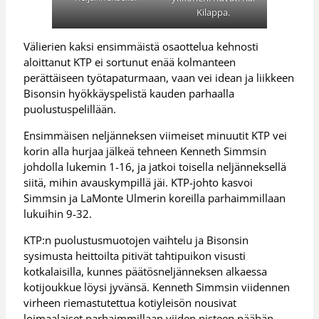
Kilappa.
Välierien kaksi ensimmäistä osaottelua kehnosti
aloittanut KTP ei sortunut enää kolmanteen
perättäiseen työtapaturmaan, vaan vei idean ja liikkeen
Bisonsin hyökkäyspelistä kauden parhaalla
puolustuspelillään.
Ensimmäisen neljänneksen viimeiset minuutit KTP vei
korin alla hurjaa jälkeä tehneen Kenneth Simmsin
johdolla lukemin 1-16, ja jatkoi toisella neljänneksellä
siitä, mihin avauskympillä jäi. KTP-johto kasvoi
Simmsin ja LaMonte Ulmerin koreilla parhaimmillaan
lukuihin 9-32.
KTP:n puolustusmuotojen vaihtelu ja Bisonsin
sysimusta heittoilta pitivät tahtipuikon visusti
kotkalaisilla, kunnes päätösneljänneksen alkaessa
kotijoukkue löysi jyvänsä. Kenneth Simmsin viidennen
virheen riemastutettua kotiyleisön nousivat
loimaalaiset parhaimmillaan viiden pisteen päähän.