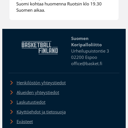
Suomi kohtaa huomenna Ruotsin klo 19.30
Suomen aikaa.
Suomen
Koripalloliitto
Urheilupuistontie 3
02200 Espoo
office@basket.fi
Henkilöstön yhteystiedot
Alueiden yhteystiedot
Laskutustiedot
Käyttöehdot ja tietosuoja
Evästeet