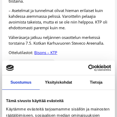
tiistaina.
– Asetelmat ja tunnelmat olivat hieman erilaiset kuin
kahdessa aiemmassa pelissä. Varoittelin pelaajia
avoimista takeista, mutta ei se ole niin helppoa. KTP oli
ehdottomasti parempi kuin me.
Välieräsarja jatkuu neljännen osaottelun merkeissä
torstaina 7.5. Kotkan Karhuvuoren Steveco Areenalla.
Ottelutilastot:
Bisons – KTP
Päivitetty
05.05.2015
Suostumus
Yksityiskohdat
Tietoja
Henkilöt
Tämä sivusto käyttää evästeitä
Anton Mirolybov
Brandon Jefferson
Käytämme evästeitä tarjoamamme sisällön ja mainosten
Greg Gibson
Martin Zeno
räätälöimiseen, sosiaalisen median ominaisuuksien