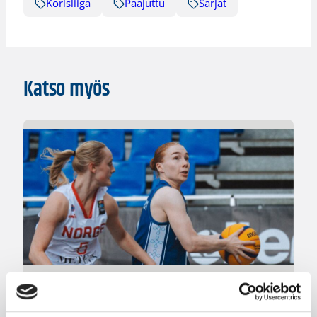
Korisliiga
Pääjuttu
Sarjat
Katso myös
08.08.2026 22:58
3×3