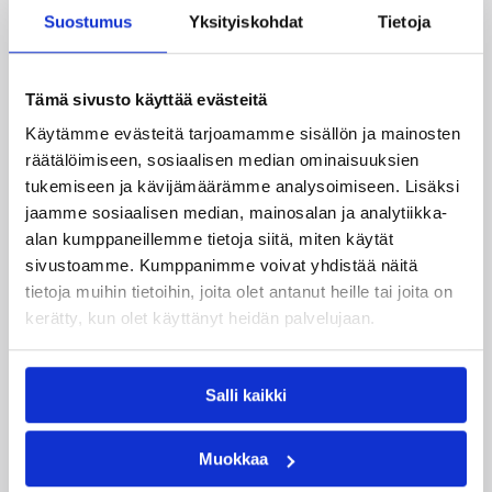
Suomea edustavat 3×3-
Suostumus
Yksityiskohdat
Tietoja
joukkueet aloittivat Nordic Cup
-urakkansa Kööpenhaminassa
Tämä sivusto käyttää evästeitä
Käytämme evästeitä tarjoamamme sisällön ja mainosten
Naisten joukkue nappasi avauspäivänä kaksi
räätälöimiseen, sosiaalisen median ominaisuuksien
voittoa neljästä ottelustaan, kun taas miesten
tukemiseen ja kävijämäärämme analysoimiseen. Lisäksi
joukkue haastoi vastustajiaan tiukoissa
jaamme sosiaalisen median, mainosalan ja analytiikka-
kamppailuissa, mutta jäi tällä kertaa ilman
alan kumppaneillemme tietoja siitä, miten käytät
voittoja.
sivustoamme. Kumppanimme voivat yhdistää näitä
tietoja muihin tietoihin, joita olet antanut heille tai joita on
kerätty, kun olet käyttänyt heidän palvelujaan.
Salli kaikki
Muokkaa