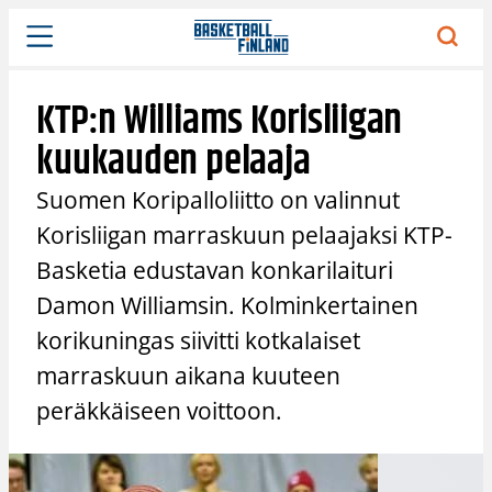
Siirry
sisältöön
KTP:n Williams Korisliigan
kuukauden pelaaja
Suomen Koripalloliitto on valinnut
Korisliigan marraskuun pelaajaksi KTP-
Basketia edustavan konkarilaituri
Damon Williamsin. Kolminkertainen
korikuningas siivitti kotkalaiset
marraskuun aikana kuuteen
peräkkäiseen voittoon.