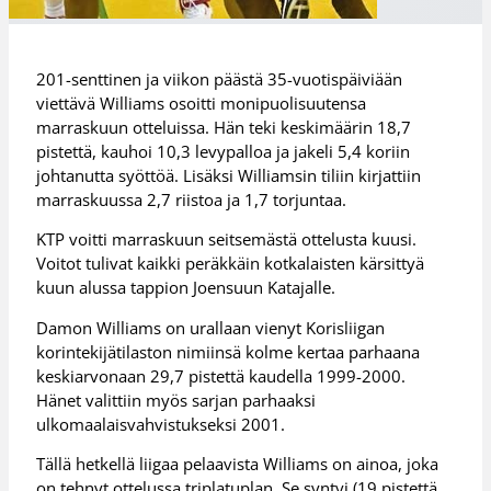
201-senttinen ja viikon päästä 35-vuotispäiviään
viettävä Williams osoitti monipuolisuutensa
marraskuun otteluissa. Hän teki keskimäärin 18,7
pistettä, kauhoi 10,3 levypalloa ja jakeli 5,4 koriin
johtanutta syöttöä. Lisäksi Williamsin tiliin kirjattiin
marraskuussa 2,7 riistoa ja 1,7 torjuntaa.
KTP voitti marraskuun seitsemästä ottelusta kuusi.
Voitot tulivat kaikki peräkkäin kotkalaisten kärsittyä
kuun alussa tappion Joensuun Katajalle.
Damon Williams on urallaan vienyt Korisliigan
korintekijätilaston nimiinsä kolme kertaa parhaana
keskiarvonaan 29,7 pistettä kaudella 1999-2000.
Hänet valittiin myös sarjan parhaaksi
ulkomaalaisvahvistukseksi 2001.
Tällä hetkellä liigaa pelaavista Williams on ainoa, joka
on tehnyt ottelussa triplatuplan. Se syntyi (19 pistettä,