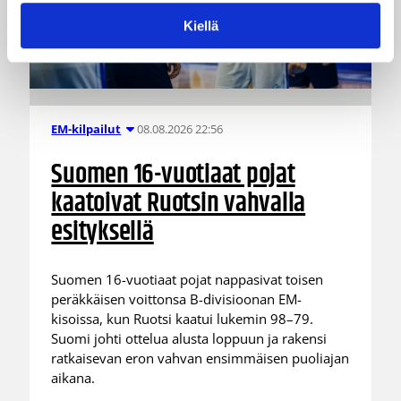
Kiellä
08.08.2026 22:56
EM-kilpailut
Suomen 16-vuotiaat pojat
kaatoivat Ruotsin vahvalla
esityksellä
Suomen 16-vuotiaat pojat nappasivat toisen
peräkkäisen voittonsa B-divisioonan EM-
kisoissa, kun Ruotsi kaatui lukemin 98–79.
Suomi johti ottelua alusta loppuun ja rakensi
ratkaisevan eron vahvan ensimmäisen puoliajan
aikana.