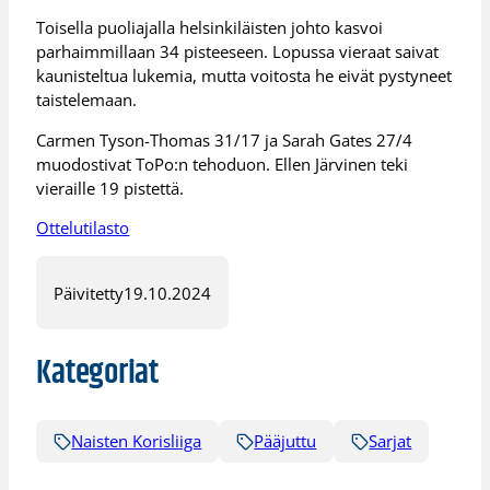
Toisella puoliajalla helsinkiläisten johto kasvoi
parhaimmillaan 34 pisteeseen. Lopussa vieraat saivat
kaunisteltua lukemia, mutta voitosta he eivät pystyneet
taistelemaan.
Carmen Tyson-Thomas 31/17 ja Sarah Gates 27/4
muodostivat ToPo:n tehoduon. Ellen Järvinen teki
vieraille 19 pistettä.
Ottelutilasto
Päivitetty
19.10.2024
Kategoriat
Naisten Korisliiga
Pääjuttu
Sarjat