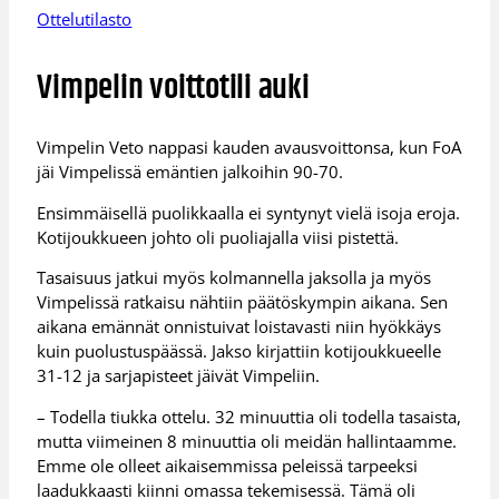
Ottelutilasto
Vimpelin voittotili auki
Vimpelin Veto nappasi kauden avausvoittonsa, kun FoA
jäi Vimpelissä emäntien jalkoihin 90-70.
Ensimmäisellä puolikkaalla ei syntynyt vielä isoja eroja.
Kotijoukkueen johto oli puoliajalla viisi pistettä.
Tasaisuus jatkui myös kolmannella jaksolla ja myös
Vimpelissä ratkaisu nähtiin päätöskympin aikana. Sen
aikana emännät onnistuivat loistavasti niin hyökkäys
kuin puolustuspäässä. Jakso kirjattiin kotijoukkueelle
31-12 ja sarjapisteet jäivät Vimpeliin.
– Todella tiukka ottelu. 32 minuuttia oli todella tasaista,
mutta viimeinen 8 minuuttia oli meidän hallintaamme.
Emme ole olleet aikaisemmissa peleissä tarpeeksi
laadukkaasti kiinni omassa tekemisessä. Tämä oli