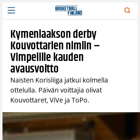
Siirry
sisältöön
Kymenlaakson derby
Kouvottarien nimiin –
Vimpelille kauden
avausvoitto
Naisten Korisliiga jatkui kolmella
ottelulla. Päivän voittajia olivat
Kouvottaret, ViVe ja ToPo.