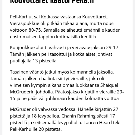
Kouvottaret kaatoi PeKa:n
Peli-Karhut sai Kotkassa vastaansa Kouvottaret.
Vierasjoukkue oli pitkään takaa-ajana, mutta nousi
voittoon 80-75. Samalla se aiheutti emännille kauden
ensimmäisen tappion kotimaisilla kentillä.
Kotijoukkue aloitti vahvasti ja vei avausjakson 29-17.
Tämän jälkeen peli tasoittui ja kotkalaiset johtivat
puoliajalla 13 pisteellä.
Tasainen vääntö jatkui myös kolmannella jaksolla.
Tämän jälkeen hallinta siirtyi vieraille, joka oli
viimeisen kympin aikana omaa luokkaansa Shaiquel
McGruderin johdolla. Päätösjakso kirjattiin vieraille 29-
15 ja he pääsivät juhlimaan kauden kolmatta voittoa
McGruder oli vahvassa vedossa. Hänelle kirjattiin 27
pistettä ja 18 levypalloa. Chanin Rahming säesti 17
pisteellä ja seitsemällä levypallolla. Lauren Heard teki
Peli-Karhuille 20 pistettä.