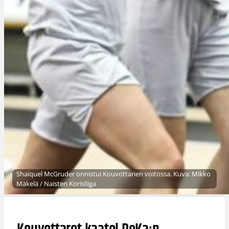
Shaiquel McGruder onnistui Kouvottarien voitossa. Kuva: Mikko
Mäkelä / Naisten Korisliiga