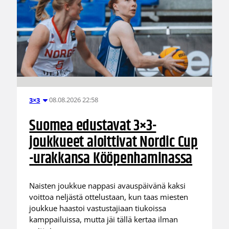
08.08.2026 22:58
3×3
Suomea edustavat 3×3-
joukkueet aloittivat Nordic Cup
-urakkansa Kööpenhaminassa
Naisten joukkue nappasi avauspäivänä kaksi
voittoa neljästä ottelustaan, kun taas miesten
joukkue haastoi vastustajiaan tiukoissa
kamppailuissa, mutta jäi tällä kertaa ilman