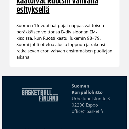
kaatoivat Ruotsin vahvalla
esityksellä
Suomen 16-vuotiaat pojat nappasivat toisen
peräkkäisen voittonsa B-divisioonan EM-
kisoissa, kun Ruotsi kaatui lukemin 98–79.
Suomi johti ottelua alusta loppuun ja rakensi
ratkaisevan eron vahvan ensimmäisen puoliajan
aikana.
Suomen
Koripalloliitto
Urheilupuistontie 3
02200 Espoo
office@basket.fi