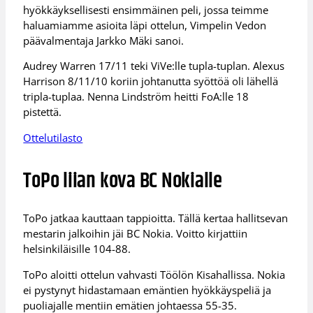
hyökkäyksellisesti ensimmäinen peli, jossa teimme
haluamiamme asioita läpi ottelun, Vimpelin Vedon
päävalmentaja Jarkko Mäki sanoi.
Audrey Warren 17/11 teki ViVe:lle tupla-tuplan. Alexus
Harrison 8/11/10 koriin johtanutta syöttöä oli lähellä
tripla-tuplaa. Nenna Lindström heitti FoA:lle 18
pistettä.
Ottelutilasto
ToPo liian kova BC Nokialle
ToPo jatkaa kauttaan tappioitta. Tällä kertaa hallitsevan
mestarin jalkoihin jäi BC Nokia. Voitto kirjattiin
helsinkiläisille 104-88.
ToPo aloitti ottelun vahvasti Töölön Kisahallissa. Nokia
ei pystynyt hidastamaan emäntien hyökkäyspeliä ja
puoliajalle mentiin emätien johtaessa 55-35.