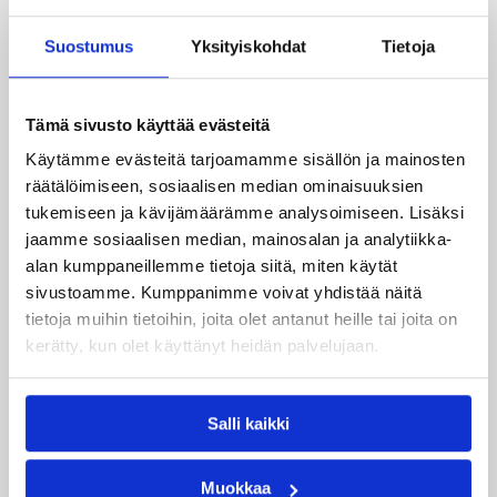
Suostumus
Yksityiskohdat
Tietoja
Tämä sivusto käyttää evästeitä
06.08.2026 09:38
Naisten Korisliiga
Käytämme evästeitä tarjoamamme sisällön ja mainosten
Melanie Hoyt Vimpelin Vedon
räätälöimiseen, sosiaalisen median ominaisuuksien
tukemiseen ja kävijämäärämme analysoimiseen. Lisäksi
sentteriksi
jaamme sosiaalisen median, mainosalan ja analytiikka-
alan kumppaneillemme tietoja siitä, miten käytät
sivustoamme. Kumppanimme voivat yhdistää näitä
Naisten Korisliiga-kauteen valmistautuva
Vimpelin Veto on tehnyt pelaajasopimuksen
tietoja muihin tietoihin, joita olet antanut heille tai joita on
yhdysvaltalaispelaaja Melanie Hoytin kanssa.
kerätty, kun olet käyttänyt heidän palvelujaan.
Salli kaikki
Muokkaa