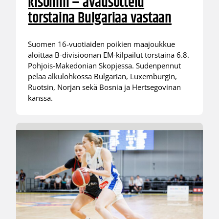
kisoihin – avausottelu
torstaina Bulgariaa vastaan
Suomen 16-vuotiaiden poikien maajoukkue
aloittaa B-divisioonan EM-kilpailut torstaina 6.8.
Pohjois-Makedonian Skopjessa. Sudenpennut
pelaa alkulohkossa Bulgarian, Luxemburgin,
Ruotsin, Norjan sekä Bosnia ja Hertsegovinan
kanssa.