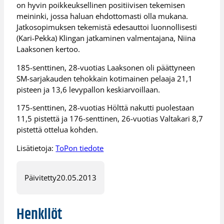
on hyvin poikkeuksellinen positiivisen tekemisen
meininki, jossa haluan ehdottomasti olla mukana.
Jatkosopimuksen tekemistä edesauttoi luonnollisesti
(Kari-Pekka) Klingan jatkaminen valmentajana, Niina
Laaksonen kertoo.
185-senttinen, 28-vuotias Laaksonen oli päättyneen
SM-sarjakauden tehokkain kotimainen pelaaja 21,1
pisteen ja 13,6 levypallon keskiarvoillaan.
175-senttinen, 28-vuotias Hölttä nakutti puolestaan
11,5 pistettä ja 176-senttinen, 26-vuotias Valtakari 8,7
pistettä ottelua kohden.
Lisätietoja:
ToPon tiedote
Päivitetty
20.05.2013
Henkilöt