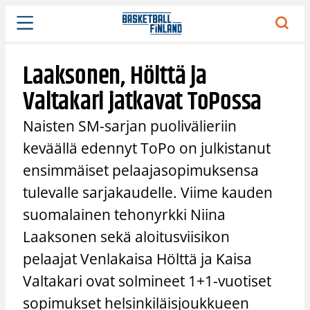
Siirry
sisältöön
Laaksonen, Hölttä ja
Valtakari jatkavat ToPossa
Naisten SM-sarjan puolivälieriin
keväällä edennyt ToPo on julkistanut
ensimmäiset pelaajasopimuksensa
tulevalle sarjakaudelle. Viime kauden
suomalainen tehonyrkki Niina
Laaksonen sekä aloitusviisikon
pelaajat Venlakaisa Hölttä ja Kaisa
Valtakari ovat solmineet 1+1-vuotiset
sopimukset helsinkiläisjoukkueen