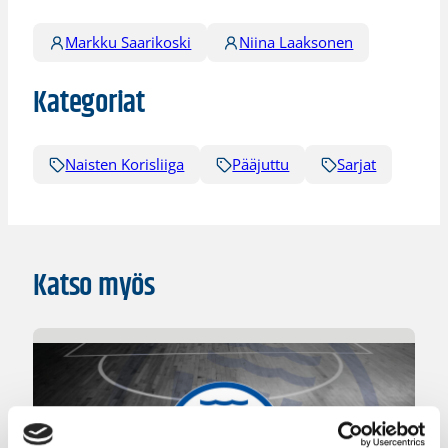
Markku Saarikoski
Niina Laaksonen
Kategoriat
Naisten Korisliiga
Pääjuttu
Sarjat
Katso myös