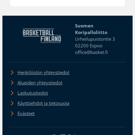
Suomen
Koripalloliitto
Urheilupuistontie 3
02200 Espoo
office@basket.fi
Henkilöstön yhteystiedot
Alueiden yhteystiedot
Laskutustiedot
Käyttöehdot ja tietosuoja
Evästeet