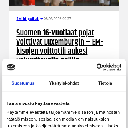
08.08.2026 00:37
EM-kilpailut
Suomen 16-vuotiaat pojat
voittivat Luxemburgin – EM-
kisojen voittotili aukesi
vakuuttavalla pelillä
Suomen 16-vuotiaat pojat ottivat vakuuttavan
85–45-voiton Luxemburgista B-divisioonan EM-
Suostumus
Yksityiskohdat
Tietoja
kilpailuissa johtamalla ottelua alusta loppuun.
Suomi kohtaa huomenna Ruotsin klo 19.30
Suomen aikaa.
Tämä sivusto käyttää evästeitä
Käytämme evästeitä tarjoamamme sisällön ja mainosten
räätälöimiseen, sosiaalisen median ominaisuuksien
tukemiseen ja kävijämäärämme analysoimiseen. Lisäksi