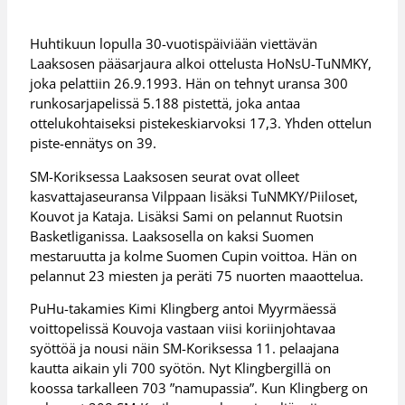
Huhtikuun lopulla 30-vuotispäiviään viettävän
Laaksosen pääsarjaura alkoi ottelusta HoNsU-TuNMKY,
joka pelattiin 26.9.1993. Hän on tehnyt uransa 300
runkosarjapelissä 5.188 pistettä, joka antaa
ottelukohtaiseksi pistekeskiarvoksi 17,3. Yhden ottelun
piste-ennätys on 39.
SM-Koriksessa Laaksosen seurat ovat olleet
kasvattajaseuransa Vilppaan lisäksi TuNMKY/Piiloset,
Kouvot ja Kataja. Lisäksi Sami on pelannut Ruotsin
Basketliganissa. Laaksosella on kaksi Suomen
mestaruutta ja kolme Suomen Cupin voittoa. Hän on
pelannut 23 miesten ja peräti 75 nuorten maaottelua.
PuHu-takamies Kimi Klingberg antoi Myyrmäessä
voittopelissä Kouvoja vastaan viisi koriinjohtavaa
syöttöä ja nousi näin SM-Koriksessa 11. pelaajana
kautta aikain yli 700 syötön. Nyt Klingbergillä on
koossa tarkalleen 703 ”namupassia”. Kun Klingberg on