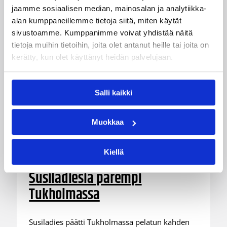
jaamme sosiaalisen median, mainosalan ja analytiikka-
alan kumppaneillemme tietoja siitä, miten käytät
sivustoamme. Kumppanimme voivat yhdistää näitä
tietoja muihin tietoihin, joita olet antanut heille tai joita on
kerätty, kun olet käyttänyt heidän palvelujaan.
Salli kaikki
Muokkaa
07.08.2026 21:42
Maaottelu
Kiellä
Ruotsi piirun verran
Susiladiesia parempi
Tukholmassa
Susiladies päätti Tukholmassa pelatun kahden