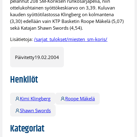
pelannut 208 SM-Koriksen runkosarjapeliä, niin
ottelukohtainen syöttökeskiarvo on 3,39. Kuluvan
kauden syöttötilastossa Klingberg on kolmantena
(3,30) edellään vain KTP Basketin Roope Mäkelä (5,07)
sekä Katajan Shawn Swords (4,54).
Lisätietoja:
/sarjat_tulokset/miesten_sm-koris/
Päivitetty
19.02.2004
Henkilöt
Kimi Klingberg
Roope Mäkelä
Shawn Swords
Kategoriat