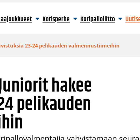
aajoukkueet
Korisperhe
Koripalloliitto
Uutis
ahvistuksia 23-24 pelikauden valmennustiimeihin
Juniorit hakee
24 pelikauden
ihin
 koripallovalmentajia vahvistamaan seur