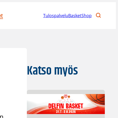
et
Tulospalvelu
BasketShop
Katso myös
an