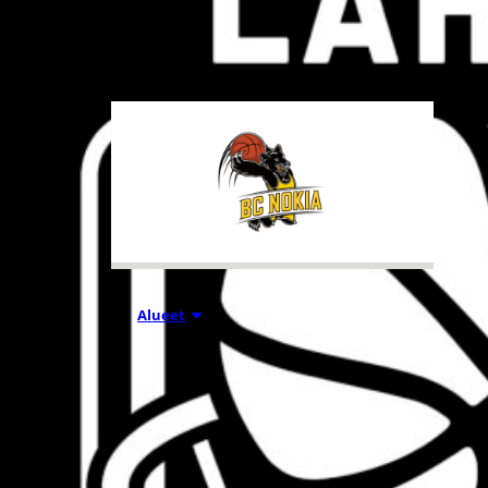
tuhansia koripallon ystäviä niin
Suomesta kuin ulkomailta.
01.08.2026 16:31
Alueet
Mikko
Salminen BC