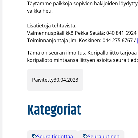
Täytämme paikkoja sopivien hakijoiden löydytt
vaikka heti.
Lisätietoja tehtävistä:
Valmennuspäällikkö Pekka Setälä: 040 841 6924
Toiminnanjohtaja Jimi Koskinen: 044 275 6767 /
Tämä on seuran ilmoitus. Koripalloliitto tarjoa
koripallotoimintaansa liittyen asioita seura tied
Päivitetty
30.04.2023
Kategoriat
Seura tiedottaa
Seurauutinen