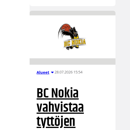
28.07.2026 15:54
Alueet
BC Nokia
vahvistaa
tyttöjen