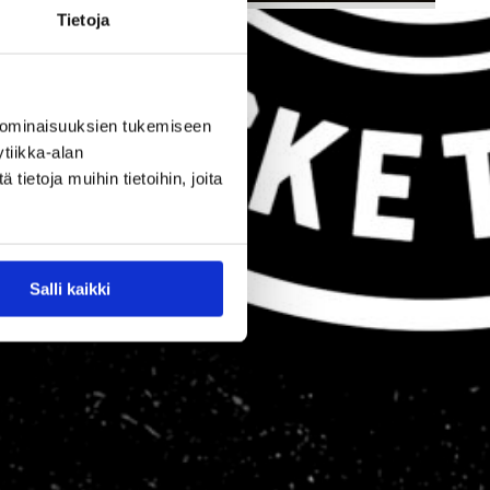
Tietoja
28.07.2026 16:04
Alueet
Stadium-
 ominaisuuksien tukemiseen
tiikka-alan
turnaukseen
ietoja muihin tietoihin, joita
Tampereelle
yli 200
Salli kaikki
joukkuetta –
juniorikoripall
on