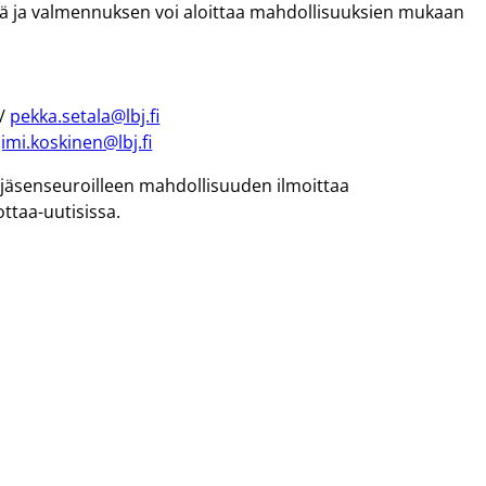
yä ja valmennuksen voi aloittaa mahdollisuuksien mukaan
 /
pekka.setala@lbj.fi
jimi.koskinen@lbj.fi
a jäsenseuroilleen mahdollisuuden ilmoittaa
ottaa-uutisissa.