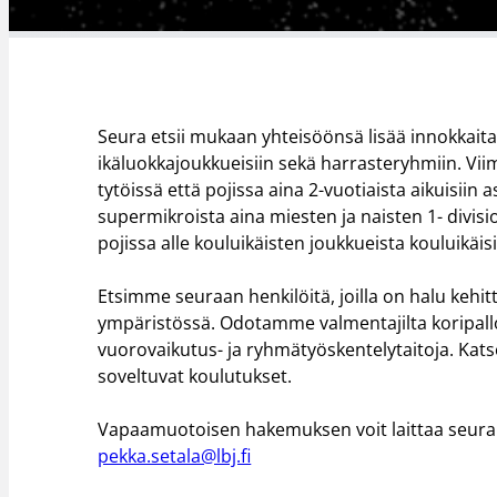
Seura etsii mukaan yhteisöönsä lisää innokkaita 
ikäluokkajoukkueisiin sekä harrasteryhmiin. Vi
tytöissä että pojissa aina 2-vuotiaista aikuisiin
supermikroista aina miesten ja naisten 1- divisi
pojissa alle kouluikäisten joukkueista kouluikäis
Etsimme seuraan henkilöitä, joilla on halu keh
ympäristössä. Odotamme valmentajilta koripall
vuorovaikutus- ja ryhmätyöskentelytaitoja. Kat
soveltuvat koulutukset.
Vapaamuotoisen hakemuksen voit laittaa seuran
pekka.setala@lbj.fi