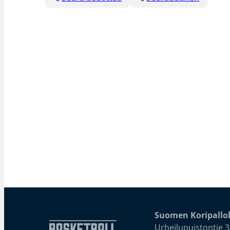
Suomen Koripallol
Urheilupuistontie 3