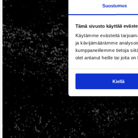
Suostumus
Tämä sivusto käyttää eväste
Käytämme evästeitä tarjoama
ja kävijämäärämme analysoim
kumppaneillemme tietoja siitä
olet antanut heille tai joita o
Kiellä