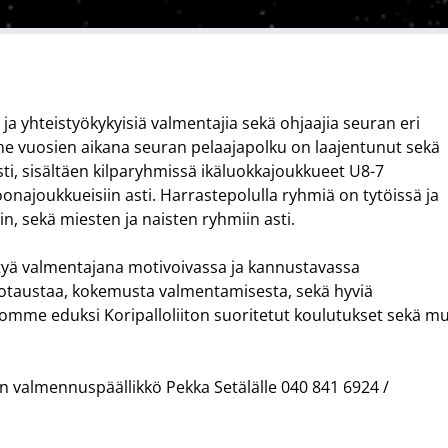
ja yhteistyökykyisiä valmentajia sekä ohjaajia seuran eri
ime vuosien aikana seuran pelaajapolku on laajentunut sekä
 asti, sisältäen kilparyhmissä ikäluokkajoukkueet U8-7
oonajoukkueisiin asti. Harrastepolulla ryhmiä on tytöissä ja
iin, sekä miesten ja naisten ryhmiin asti.
ittyä valmentajana motivoivassa ja kannustavassa
otaustaa, kokemusta valmentamisesta, sekä hyviä
somme eduksi Koripalloliiton suoritetut koulutukset sekä m
 valmennuspäällikkö Pekka Setälälle 040 841 6924 /