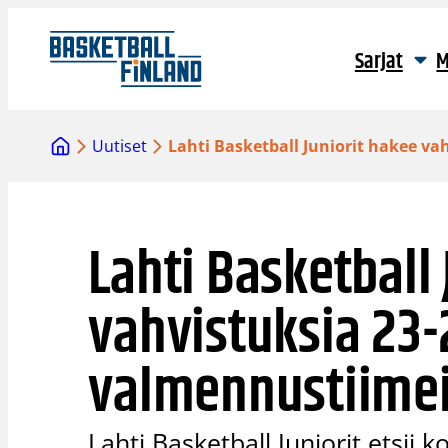
Siirry
sisältöön
Sarjat
M
Uutiset
Lahti Basketball Juniorit hakee v
Lahti Basketball 
vahvistuksia 23-
valmennustiime
Lahti Basketball Juniorit etsii