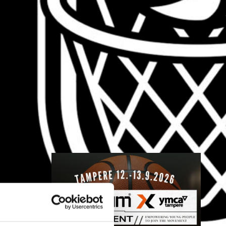
Nokian
toiminnanjoht
ajaksi
BC Nokian toiminnanjohtajana
toimii kauden 2026–2027 alusta
Mikko Salminen.