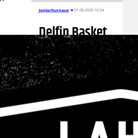
01.08.2026 16:34
Junioriturnaus
Delfin Basket
Tournament
31.7.-2.8.
Tampereella
Koripallon kansainvälinen
turnaus Delfin Basket pelataan
Tampereella tänä viikonloppuna.
Järjestyksessään 39. turnaus
kerää yhteen 200 joukkuetta ja