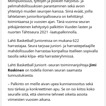
Monipuolisuus, tyttöjen ja poikien harjoitus- ja
pelimahdollisuuksien parantaminen sekä avoin
yhteistyö muiden seurojen kanssa. Siinä eväät, joilla
lahtelainen juniorikoripalloseura on kehittänyt
toimintaansa jo vuosien ajan. Tänä vuonna seuran
pitkäjänteinen kehitystyö palkittiin Vuoden lasten ja
nuorten Tähtiseura 2021 -laatupalkinnolla.
Lahti Basketball Junioreissa on mukana 622
harrastajaa. Seura tarjoaa juniori- ja harrastepelaajille
mahdollisuuden harrastaa koripalloa itselleen sopivalla
tasolla sekä kilpa- että harrasteryhmissä.
Lahti Basketball Juniorit -seuran toiminnanjohtaja
Jimi
Koskinen
on todella iloinen seuran saamasta
tunnustuksesta.
– Palkinto on meille aivan upea kunnianosoitus sekä
tosi tärkeä ja konkreettinen apu. Se on iso kiitos koko
seuralle siitä, että olemme tehneet oikeita asioita
viimeisten vuosien aikana.