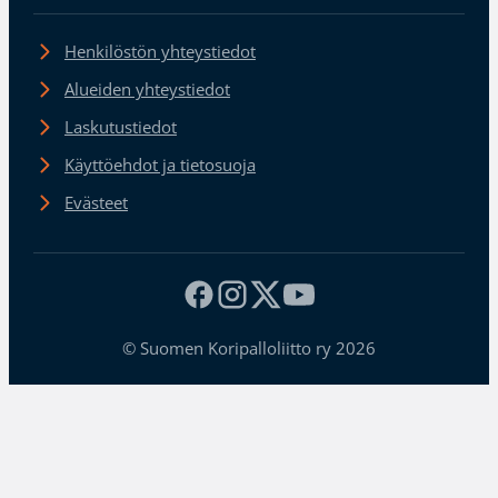
Henkilöstön yhteystiedot
Alueiden yhteystiedot
Laskutustiedot
Käyttöehdot ja tietosuoja
Evästeet
© Suomen Koripalloliitto ry 2026