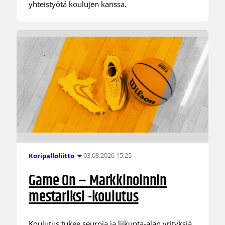
yhteistyötä koulujen kanssa.
03.08.2026 15:25
Koripalloliitto
Game On – Markkinoinnin
mestariksi -koulutus
Koulutus tukee seuroja ja liikunta-alan yrityksiä