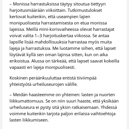
– Monissa harrastuksissa täytyy sitoutua tiettyyn
harjoitusmäärään viikoittain. Tutkimustulokset
kertovat kuitenkin, että useampien lajien
monipuolisesta harrastamisesta on etua monissa
lajeissa. Meillä mini-korisvaiheessa olevat harrastajat
voivat valita 1–3 harjoituskertaa viikossa. Se antaa
lapsille lisää mahdollisuuksia harrastaa myös muita
lajeja ja harrastuksia. Me luotamme siihen, että lapset
löytävät kyllä sen oman lajinsa sitten, kun on aika
erikoistua. Alussa on tärkeää, että lapset saavat kokeilla
vapaasti eri lajeja monipuolisesti.
Koskinen peräänkuuluttaa entistä tiiviimpää
yhteistyötä urheiluseurojen välille.
– Meidän haasteemme on yhteinen: lasten ja nuorten
liikkumattomuus. Se on niin suuri haaste, että yksikään
urheiluseura ei pysty sitä yksin ratkaisemaan. Yhdessä
voimme kuitenkin tarjota paljon erilaisia vaihtoehtoja
lasten liikkumiseen.