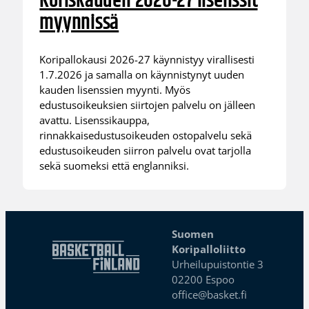
Koriskauden 2026-27 lisenssit
myynnissä
Koripallokausi 2026-27 käynnistyy virallisesti
1.7.2026 ja samalla on käynnistynyt uuden
kauden lisenssien myynti. Myös
edustusoikeuksien siirtojen palvelu on jälleen
avattu. Lisenssikauppa,
rinnakkaisedustusoikeuden ostopalvelu sekä
edustusoikeuden siirron palvelu ovat tarjolla
sekä suomeksi että englanniksi.
Suomen
Koripalloliitto
Urheilupuistontie 3
02200 Espoo
office@basket.fi