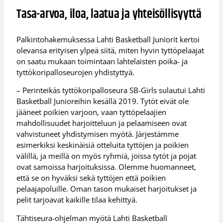
Tasa-arvoa, iloa, laatua ja yhteisöllisyyttä
Palkintohakemuksessa Lahti Basketball Juniorit kertoi
olevansa erityisen ylpeä siitä, miten hyvin tyttöpelaajat
on saatu mukaan toimintaan lahtelaisten poika- ja
tyttökoripalloseurojen yhdistyttyä.
– Perinteikäs tyttökoripalloseura SB-Girls sulautui Lahti
Basketball Junioreihin kesällä 2019. Tytöt eivät ole
jääneet poikien varjoon, vaan tyttöpelaajien
mahdollisuudet harjoitteluun ja pelaamiseen ovat
vahvistuneet yhdistymisen myötä. Järjestämme
esimerkiksi keskinäisiä otteluita tyttöjen ja poikien
välillä, ja meillä on myös ryhmiä, joissa tytöt ja pojat
ovat samoissa harjoituksissa. Olemme huomanneet,
että se on hyväksi sekä tyttöjen että poikien
pelaajapoluille. Oman tason mukaiset harjoitukset ja
pelit tarjoavat kaikille tilaa kehittyä.
Tähtiseura-ohjelman myötä Lahti Basketball