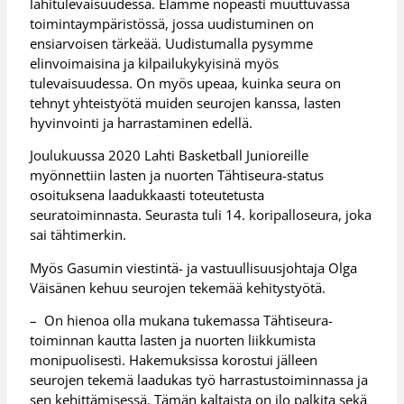
lähitulevaisuudessa. Elämme nopeasti muuttuvassa
toimintaympäristössä, jossa uudistuminen on
ensiarvoisen tärkeää. Uudistumalla pysymme
elinvoimaisina ja kilpailukykyisinä myös
tulevaisuudessa. On myös upeaa, kuinka seura on
tehnyt yhteistyötä muiden seurojen kanssa, lasten
hyvinvointi ja harrastaminen edellä.
Joulukuussa 2020 Lahti Basketball Junioreille
myönnettiin lasten ja nuorten Tähtiseura-status
osoituksena laadukkaasti toteutetusta
seuratoiminnasta. Seurasta tuli 14. koripalloseura, joka
sai tähtimerkin.
Myös Gasumin viestintä- ja vastuullisuusjohtaja Olga
Väisänen kehuu seurojen tekemää kehitystyötä.
– On hienoa olla mukana tukemassa Tähtiseura-
toiminnan kautta lasten ja nuorten liikkumista
monipuolisesti. Hakemuksissa korostui jälleen
seurojen tekemä laadukas työ harrastustoiminnassa ja
sen kehittämisessä. Tämän kaltaista on ilo palkita sekä