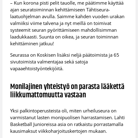
– Kun korona pisti pelit tauolle, me päätimme käyttää
ajan seuratoiminnan kehittämiseen Tähtiseura-
laatuohjelman avulla. Saimme kahden vuoden urakan
valmiiksi viime talvena ja nyt meillä on toimivat
systeemit seuran pyörittämiseen mahdollisimman
laadukkaasti. Suunta on oikea, ja seuran toiminnan
kehittäminen jatkuu!
Seurassa on Koskisen lisäksi neljä päätoimista ja 65
sivutoimista valmentajaa sekä satoja
vapaaehtoistyöntekijöitä.
Monilajinen yhteistyö on parasta lääkettä
liikkumattomuutta vastaan
Yksi palkintoperusteista oli, miten urheiluseura on
varmistanut lasten monipuolisen harrastamisen. Lahti
Basketball Junioreissa asia on ratkaistu porrastamalla
kausimaksut viikkoharjoituskertojen mukaan.