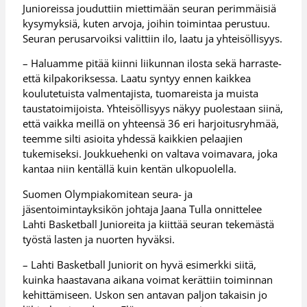
Junioreissa jouduttiin miettimään seuran perimmäisiä
kysymyksiä, kuten arvoja, joihin toimintaa perustuu.
Seuran perusarvoiksi valittiin ilo, laatu ja yhteisöllisyys.
– Haluamme pitää kiinni liikunnan ilosta sekä harraste-
että kilpakoriksessa. Laatu syntyy ennen kaikkea
koulutetuista valmentajista, tuomareista ja muista
taustatoimijoista. Yhteisöllisyys näkyy puolestaan siinä,
että vaikka meillä on yhteensä 36 eri harjoitusryhmää,
teemme silti asioita yhdessä kaikkien pelaajien
tukemiseksi. Joukkuehenki on valtava voimavara, joka
kantaa niin kentällä kuin kentän ulkopuolella.
Suomen Olympiakomitean seura- ja
jäsentoimintayksikön johtaja Jaana Tulla onnittelee
Lahti Basketball Junioreita ja kiittää seuran tekemästä
työstä lasten ja nuorten hyväksi.
– Lahti Basketball Juniorit on hyvä esimerkki siitä,
kuinka haastavana aikana voimat kerättiin toiminnan
kehittämiseen. Uskon sen antavan paljon takaisin jo