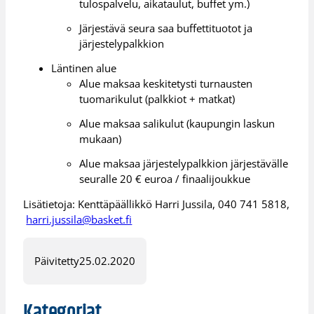
tulospalvelu, aikataulut, buffet ym.)
Järjestävä seura saa buffettituotot ja
järjestelypalkkion
Läntinen alue
Alue maksaa keskitetysti turnausten
tuomarikulut (palkkiot + matkat)
Alue maksaa salikulut (kaupungin laskun
mukaan)
Alue maksaa järjestelypalkkion järjestävälle
seuralle 20 € euroa / finaalijoukkue
Lisätietoja: Kenttäpäällikkö Harri Jussila, 040 741 5818,
harri.jussila@basket.fi
Päivitetty
25.02.2020
Kategoriat