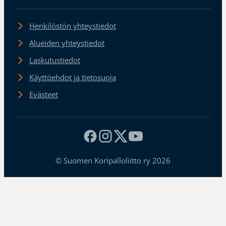
Henkilöstön yhteystiedot
Alueiden yhteystiedot
Laskutustiedot
Käyttöehdot ja tietosuoja
Evästeet
© Suomen Koripalloliitto ry 2026