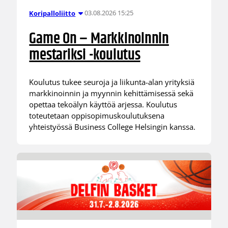
03.08.2026 15:25
Koripalloliitto
Game On – Markkinoinnin
mestariksi -koulutus
Koulutus tukee seuroja ja liikunta-alan yrityksiä
markkinoinnin ja myynnin kehittämisessä sekä
opettaa tekoälyn käyttöä arjessa. Koulutus
toteutetaan oppisopimuskoulutuksena
yhteistyössä Business College Helsingin kanssa.