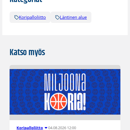
Koripalloliitto
Läntinen alue
Katso myös
04.08.2026 12:00
Koripalloliitto