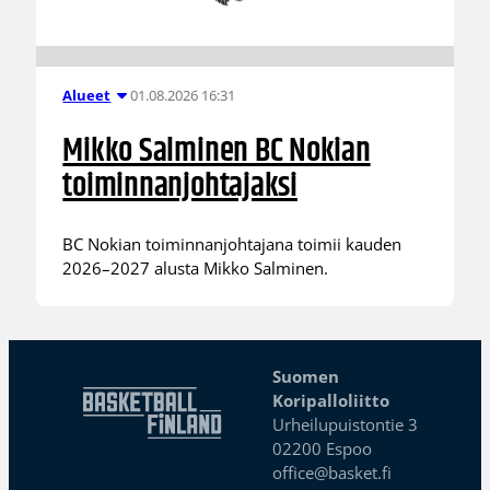
01.08.2026 16:31
Alueet
Mikko Salminen BC Nokian
toiminnanjohtajaksi
BC Nokian toiminnanjohtajana toimii kauden
2026–2027 alusta Mikko Salminen.
Suomen
Koripalloliitto
Urheilupuistontie 3
02200 Espoo
office@basket.fi