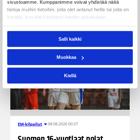
sivustoamme. Kumppanimme voivat yhdistää näitä
Katso myös
tietoja muihin tietoihin, joita olet antanut heille tai joita on
kerätty, kun olet käyttänyt heidän palvelujaan.
Salli kaikki
Muokkaa
Kiellä
08.08.2026 00:37
EM-kilpailut
Suomen 16-vuotiaat pojat