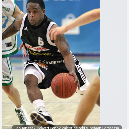
Lapuan taskuraketti Benny Valentine teki tuhojaan Forssassa.