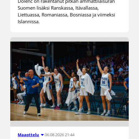
Dolenc on rakentanut pitkän ammattilaisuran
Suomen lisäksi Ranskassa, Itävallassa,
Liettuassa, Romaniassa, Bosniassa ja viimeksi
Islannissa.
06.08.2026 21:44
Maaottelu