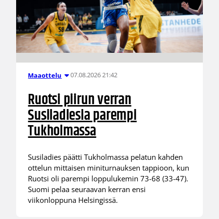
07.08.2026 21:42
Maaottelu
Ruotsi piirun verran
Susiladiesia parempi
Tukholmassa
Susiladies päätti Tukholmassa pelatun kahden
ottelun mittaisen miniturnauksen tappioon, kun
Ruotsi oli parempi loppulukemin 73-68 (33-47).
Suomi pelaa seuraavan kerran ensi
viikonloppuna Helsingissä.