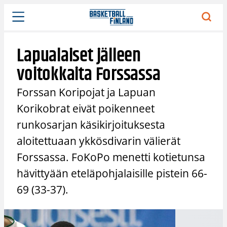
Siirry
sisältöön
Lapualaiset jälleen
voitokkaita Forssassa
Forssan Koripojat ja Lapuan
Korikobrat eivät poikenneet
runkosarjan käsikirjoituksesta
aloitettuaan ykkösdivarin välierät
Forssassa. FoKoPo menetti kotietunsa
hävittyään eteläpohjalaisille pistein 66-
69 (33-37).