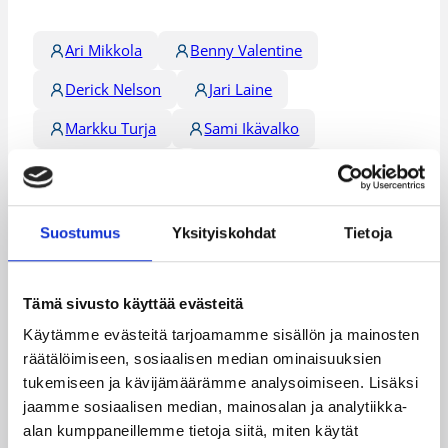
Ari Mikkola
Benny Valentine
Derick Nelson
Jari Laine
Markku Turja
Sami Ikävalko
Tracy Robinson
Tyrwone Still
Kategoriat
Suostumus
Yksityiskohdat
Tietoja
Miesten I divisioona A
Tämä sivusto käyttää evästeitä
Miesten I divisioona B
Pääjuttu
Käytämme evästeitä tarjoamamme sisällön ja mainosten
räätälöimiseen, sosiaalisen median ominaisuuksien
Sarjat
tukemiseen ja kävijämäärämme analysoimiseen. Lisäksi
jaamme sosiaalisen median, mainosalan ja analytiikka-
alan kumppaneillemme tietoja siitä, miten käytät