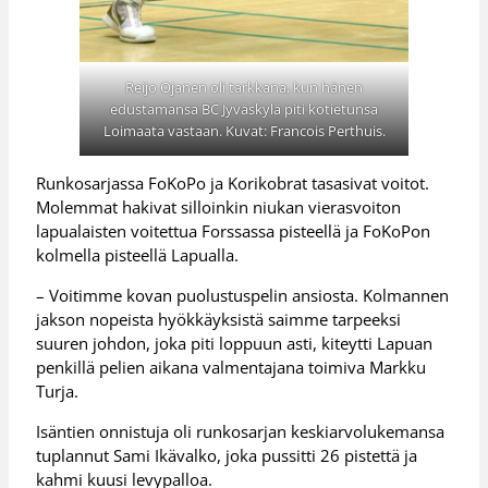
Reijo Ojanen oli tarkkana, kun hänen
edustamansa BC Jyväskylä piti kotietunsa
Loimaata vastaan. Kuvat: Francois Perthuis.
Runkosarjassa FoKoPo ja Korikobrat tasasivat voitot.
Molemmat hakivat silloinkin niukan vierasvoiton
lapualaisten voitettua Forssassa pisteellä ja FoKoPon
kolmella pisteellä Lapualla.
– Voitimme kovan puolustuspelin ansiosta. Kolmannen
jakson nopeista hyökkäyksistä saimme tarpeeksi
suuren johdon, joka piti loppuun asti, kiteytti Lapuan
penkillä pelien aikana valmentajana toimiva Markku
Turja.
Isäntien onnistuja oli runkosarjan keskiarvolukemansa
tuplannut Sami Ikävalko, joka pussitti 26 pistettä ja
kahmi kuusi levypalloa.