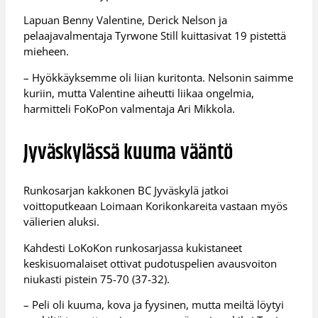
Lapuan Benny Valentine, Derick Nelson ja
pelaajavalmentaja Tyrwone Still kuittasivat 19 pistettä
mieheen.
– Hyökkäyksemme oli liian kuritonta. Nelsonin saimme
kuriin, mutta Valentine aiheutti liikaa ongelmia,
harmitteli FoKoPon valmentaja Ari Mikkola.
Jyväskylässä kuuma vääntö
Runkosarjan kakkonen BC Jyväskylä jatkoi
voittoputkeaan Loimaan Korikonkareita vastaan myös
välierien aluksi.
Kahdesti LoKoKon runkosarjassa kukistaneet
keskisuomalaiset ottivat pudotuspelien avausvoiton
niukasti pistein 75-70 (37-32).
– Peli oli kuuma, kova ja fyysinen, mutta meiltä löytyi