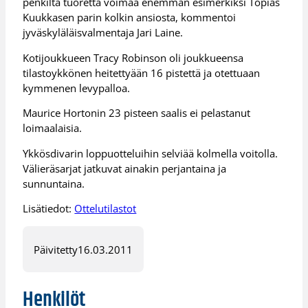
penkiltä tuoretta voimaa enemmän esimerkiksi Topias
Kuukkasen parin kolkin ansiosta, kommentoi
jyväskyläläisvalmentaja Jari Laine.
Kotijoukkueen Tracy Robinson oli joukkueensa
tilastoykkönen heitettyään 16 pistettä ja otettuaan
kymmenen levypalloa.
Maurice Hortonin 23 pisteen saalis ei pelastanut
loimaalaisia.
Ykkösdivarin loppuotteluihin selviää kolmella voitolla.
Välieräsarjat jatkuvat ainakin perjantaina ja
sunnuntaina.
Lisätiedot:
Ottelutilastot
Päivitetty
16.03.2011
Henkilöt